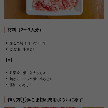
材料（2〜3人分）
豚こま切れ肉…約300g
ごま油…小さじ1
【A】
片栗粉、酒…各大さじ3
鶏がらスープの素…小さじ1
醤油…小さじ2
作り方①豚こま切れ肉をボウルに移す