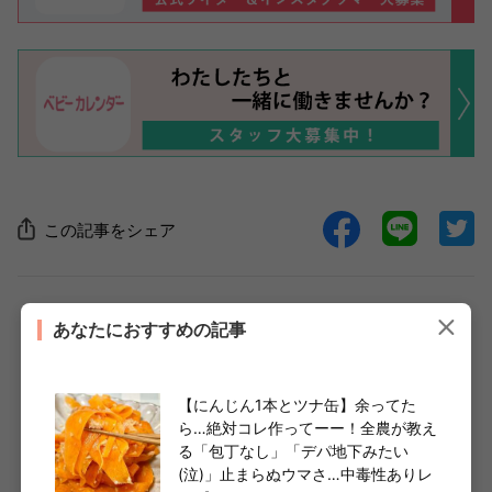
この記事をシェア
あなたにおすすめの記事
1週間の献立に役立つレシピが満載！家族が喜ぶお弁当
アイデアも
【にんじん1本とツナ缶】余ってた
ら…絶対コレ作ってーー！全農が教え
おうちごはんまとめはこちら
る「包丁なし」「デパ地下みたい
(泣)」止まらぬウマさ…中毒性ありレ