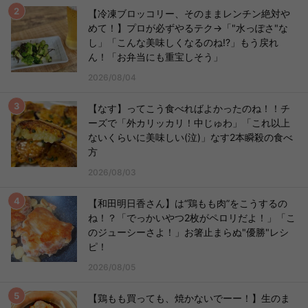
【冷凍ブロッコリー、そのままレンチン絶対や
めて！】プロが必ずやるテク→「"水っぽさ"な
し」「こんな美味しくなるのね!?」もう戻れ
ん！「お弁当にも重宝しそう」
2026/08/04
【なす】ってこう食べればよかったのね！！チ
ーズで「外カリッカリ！中じゅわ」「これ以上
ないくらいに美味しい(泣)」なす2本瞬殺の食べ
方
2026/08/03
【和田明日香さん】は“鶏もも肉”をこうするの
ね！？「でっかいやつ2枚がペロリだよ！」「こ
のジューシーさよ！」お箸止まらぬ"優勝"レシ
ピ！
2026/08/05
【鶏もも買っても、焼かないでーー！】生のま