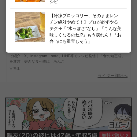
この記事を書いた人
シピ
「時短で美味しい」を追求する料理家
【冷凍ブロッコリー、そのままレン
チン絶対やめて！】プロが必ずやる
脱サラ料理家ふらお
テク→「"水っぽさ"なし」「こんな美
『なにもしたくない日のひらめきレシピ』（扶桑社）著者┊総フォロワ
味しくなるのね!?」もう戻れん！「お
ー60万┊Pasco公認アンバサダー┊Nadia Artist┊食生活アドバイザー
弁当にも重宝しそう」
┊29歳で脱サラし料理家になった1児の父（R5.4独立）┊「〇〇しな
い」引き算レシピ┊Zip!(日テレ)、めざましTV、ありえへん∞世界など
で紹介┊X、Instagram、note、LINE等でレシピ発信┊「食の知恵袋」
を運営┊好きな食べ物は「あんこ」
料理
ライター詳細へ