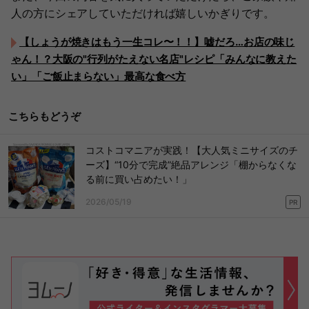
人の方にシェアしていただければ嬉しいかぎりです。
【しょうが焼きはもう一生コレ〜！！】嘘だろ…お店の味じ
ゃん！？大阪の"行列がたえない名店"レシピ「みんなに教えた
い」「ご飯止まらない」最高な食べ方
こちらもどうぞ
コストコマニアが実践！【大人気ミニサイズのチ
ーズ】“10分で完成”絶品アレンジ「棚からなくな
る前に買い占めたい！」
2026/05/19
PR