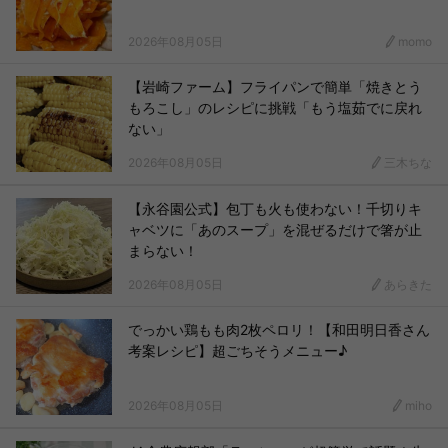
2026年08月05日
momo
【岩崎ファーム】フライパンで簡単「焼きとう
もろこし」のレシピに挑戦「もう塩茹でに戻れ
ない」
2026年08月05日
三木ちな
【永谷園公式】包丁も火も使わない！千切りキ
ャベツに「あのスープ」を混ぜるだけで箸が止
まらない！
2026年08月05日
あらきた
でっかい鶏もも肉2枚ペロリ！【和田明日香さん
考案レシピ】超ごちそうメニュー♪
2026年08月05日
miho