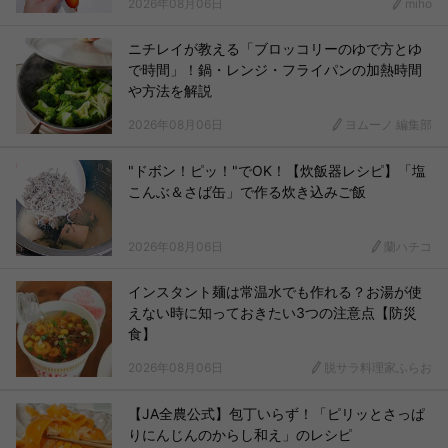
2026年08月06日
miho
ニチレイが教える「ブロッコリーのゆで方とゆ
で時間」！鍋・レンジ・フライパンの加熱時間
や方法を解説
2026年08月06日
ヨムーノ 編集部
"ドボン！ピッ！"でOK！【炊飯器レシピ】「塩
こんぶ＆さば缶」で作る炊き込みご飯
2026年08月06日
蘭ハチコ
インスタント麺は常温水でも作れる？お湯が使
えない時に知っておきたい3つの注意点【防災
食】
2026年08月06日
脱サラ料理家ふらお
【JA全農公式】包丁いらず！「ピリッとさっぱ
りにんじんのからし和え」のレシピ