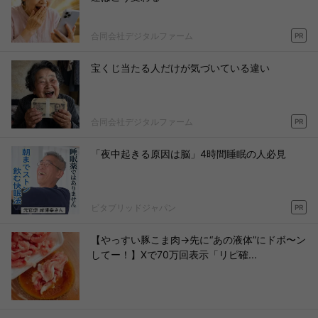
合同会社デジタルファーム
PR
宝くじ当たる人だけが気づいている違い
合同会社デジタルファーム
PR
「夜中起きる原因は脳」4時間睡眠の人必見
ビタブリッドジャパン
PR
【やっすい豚こま肉→先に“あの液体”にドボ〜ン
してー！】Xで70万回表示「リピ確...