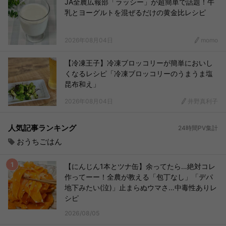
JA全農広報部「ラッシー」が超簡単で話題！牛
乳とヨーグルトを混ぜるだけの黄金比レシピ
2026年08月04日
momo
【冷凍王子】冷凍ブロッコリーが簡単においし
くなるレシピ「冷凍ブロッコリーのうまうま塩
昆布和え」
2026年08月04日
井野真利子
人気記事ランキング
24時間PV集計
おうちごはん
【にんじん1本とツナ缶】余ってたら…絶対コレ
作ってーー！全農が教える「包丁なし」「デパ
地下みたい(泣)」止まらぬウマさ…中毒性ありレ
シピ
2026/08/05