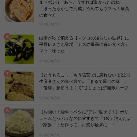
まドボン!?「あ〜こうすれば良かったのね」
「ほったらかしで完成」冷めてもウマっ！最高
の食べ方
2026/08/03
白米が秒で消える【マツコの知らない世界】に
平野レミさん登場「ナスの最高に旨い食べ方」
マツコ唸った！
2026/08/02
【とうもろこし、もう塩茹でに戻れないよ(泣)】
生産者さんの食べ方で…「まるで屋台の味！」
「優勝」超超うまくて"甘じょっぱ"無限ループ
2026/08/05
【お願い！袋キャベツに"アレ"混ぜて！】ボリ
ュームたっぷりなのに旨すぎて「1袋」消えたよ
→家族「また作って」お祭り騒ぎに…！
2026/08/05