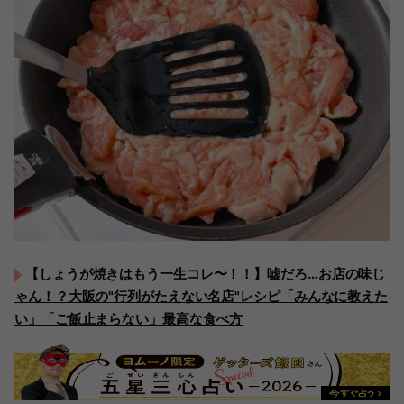
【しょうが焼きはもう一生コレ〜！！】嘘だろ…お店の味じ
ゃん！？大阪の"行列がたえない名店"レシピ「みんなに教えた
い」「ご飯止まらない」最高な食べ方