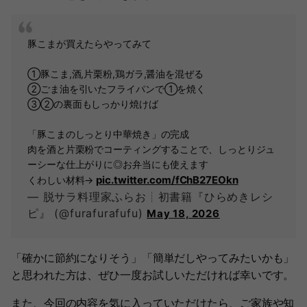
豚こまが買えたらやってみて
①豚こま,酒,片栗粉,鶏ガラ,醤油を混ぜる
②ごま油を引いたフライパンで①を焼く
③②の裏面もしっかり焼けば
「豚こまのしっとり中華焼き」の完成
肉を酒と片栗粉でコーティングすることで、しっとりジュ
ーシーな仕上がりに◎お弁当にも使えます
pic.twitter.com/fChB27EOkn
くわしい材料→
— 脱サラ料理家ふらお┊初書籍『ひらめきレシ
ピ』 (@furafurafufu)
May 18, 2026
「確かに節約になりそう」「簡単だしやってみたいかも」
と思われた方は、ぜひ一度お試しいただければ幸いです。
また、今回の内容を気に入っていただけたら、ご家族や知