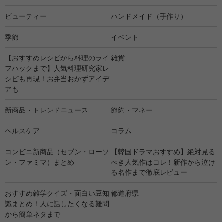
ビューティー
ハンドメイド（手作り）
季節
イベント
【おすすめレシピから料理のライ
雑貨
フハックまで】人気料理研究家レ
シピも再現！お弁当おかずアイデ
アも
新商品・トレンドニュース
節約・マネー
ヘルスケア
コラム
コンビニ新商品（セブン・ローソ
【韓国ドラマおすすめ】絶対見る
ン・ファミマ）まとめ
べき人気作はコレ！新作から泣け
る名作まで徹底レビュー
おすすめ雑学クイズ・面白い豆知
都道府県
識まとめ！人に話したくなる難問
から簡単ネタまで