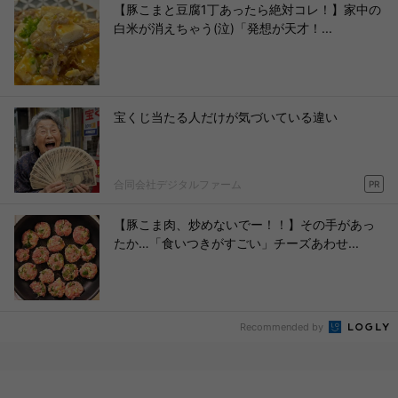
【豚こまと豆腐1丁あったら絶対コレ！】家中の
白米が消えちゃう(泣)「発想が天才！...
宝くじ当たる人だけが気づいている違い
合同会社デジタルファーム
PR
【豚こま肉、炒めないでー！！】その手があっ
たか…「食いつきがすごい」チーズあわせ...
Recommended by