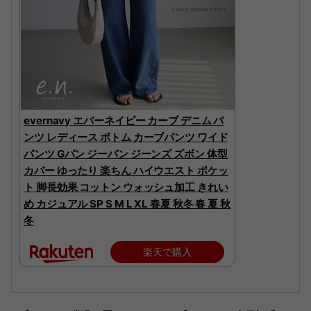
evernavy エバーネイビー カーブ デニム パ
ンツ レディース ボトム カーブパンツ ワイド
パンツ Gパン ジーパン ジーンズ ズボン 体型
カバー ゆったり 楽ちん ハイウエスト ポケッ
ト 脚長効果 コットン ウォッシュ加工 きれい
め カジュアル SP S M L XL 春夏 秋冬 春 夏 秋
冬
楽天で購入