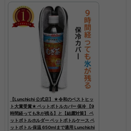
【Lunchichi 公式店】 ★令和のベストヒッ
ト大賞受賞★ ペットボトルカバー 保冷 【9
時間経っても氷が残る】と【結露対策】 ペ
ットボトルホルダー ペットボトルケース ペ
ットボトル 保温 650mlまで適用 Lunchichi