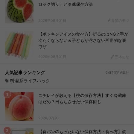
ロック切り」と冷凍保存方法
2026年08月01日
青髪のテツ
【ポッキンアイスの食べ方】折るのはNG？手が
冷たくならない＆子どもが汚さない画期的な裏
ワザ
2026年08月01日
三木ちな
人気記事ランキング
24時間PV集計
料理系ライフハック
ニチレイが教える【桃の保存方法】すぐ冷蔵庫
はだめ？日もちさせたい保存術も
2026/07/20
【食パンのもったいない保存方法・食べ方】調