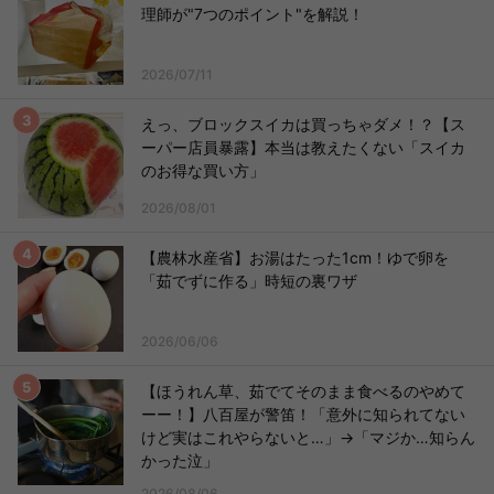
理師が"7つのポイント"を解説！
2026/07/11
えっ、ブロックスイカは買っちゃダメ！？【ス
ーパー店員暴露】本当は教えたくない「スイカ
のお得な買い方」
2026/08/01
【農林水産省】お湯はたった1cm！ゆで卵を
「茹でずに作る」時短の裏ワザ
2026/06/06
【ほうれん草、茹でてそのまま食べるのやめて
ーー！】八百屋が警笛！「意外に知られてない
けど実はこれやらないと…」→「マジか…知らん
かった泣」
2026/08/06