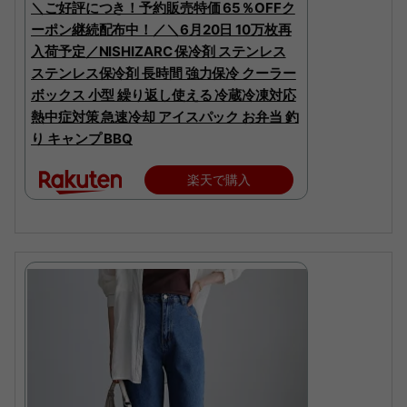
＼ご好評につき！予約販売特価 65％OFFク
ーポン継続配布中！／＼6月20日 10万枚再
入荷予定／NISHIZARC 保冷剤 ステンレス
ステンレス保冷剤 長時間 強力保冷 クーラー
ボックス 小型 繰り返し使える 冷蔵冷凍対応
熱中症対策 急速冷却 アイスパック お弁当 釣
り キャンプ BBQ
楽天で購入