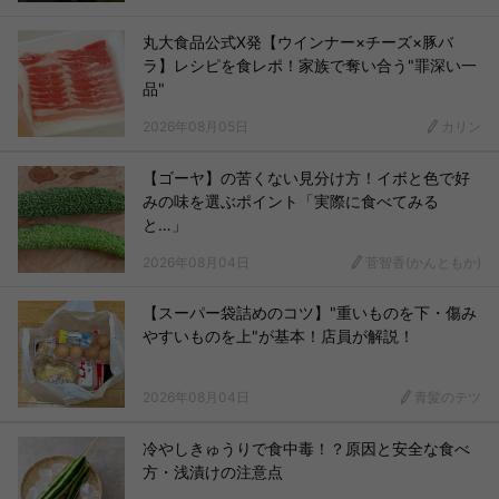
丸大食品公式X発【ウインナー×チーズ×豚バ
ラ】レシピを食レポ！家族で奪い合う"罪深い一
品"
2026年08月05日
カリン
【ゴーヤ】の苦くない見分け方！イボと色で好
みの味を選ぶポイント「実際に食べてみる
と…」
2026年08月04日
菅智香(かんともか)
【スーパー袋詰めのコツ】"重いものを下・傷み
やすいものを上"が基本！店員が解説！
2026年08月04日
青髪のテツ
冷やしきゅうりで食中毒！？原因と安全な食べ
方・浅漬けの注意点