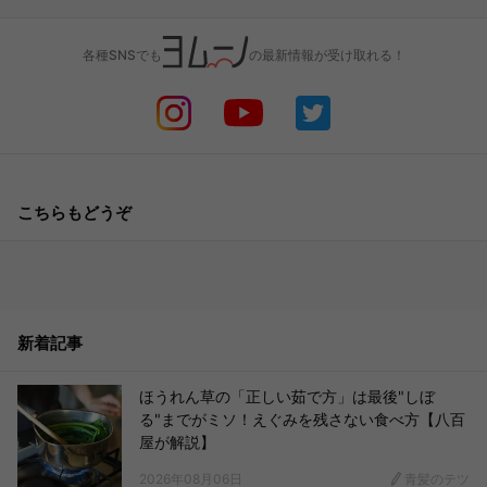
各種SNSでも
の最新情報が受け取れる！
こちらもどうぞ
新着記事
ほうれん草の「正しい茹で方」は最後"しぼ
る"までがミソ！えぐみを残さない食べ方【八百
屋が解説】
2026年08月06日
青髪のテツ