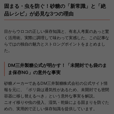
固まる・虫を防ぐ！砂糖の「新常識」と「絶
品レシピ」が必見な3つの理由
目からウロコの正しい保存知識と、有名人考案のあっと驚
く活用術。実際に調理して味わって実感した、この記事な
らではの独自の魅力とストロングポイントをまとめまし
た。
DM三井製糖公式が明かす！「未開封でも袋のま
ま保存NG」の意外な事実
砂糖メーカーであるDM三井製糖株式会社の公式サイト情
報を元に、「ポリ袋は通気性があるため、未開封でも密閉
容器に移し替えるべき」という意外な事実を解説。
ニオイ移りや虫の侵入、湿気・乾燥による固まりを防ぐた
めの、実用的で正しい保存知識を提供しています。