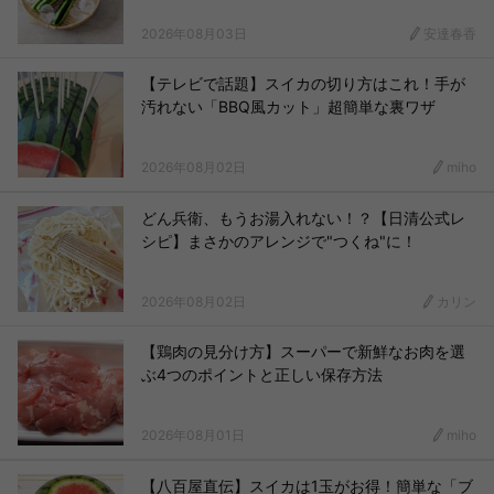
2026年08月03日
安達春香
【テレビで話題】スイカの切り方はこれ！手が
汚れない「BBQ風カット」超簡単な裏ワザ
2026年08月02日
miho
どん兵衛、もうお湯入れない！？【日清公式レ
シピ】まさかのアレンジで"つくね"に！
2026年08月02日
カリン
【鶏肉の見分け方】スーパーで新鮮なお肉を選
ぶ4つのポイントと正しい保存方法
2026年08月01日
miho
【八百屋直伝】スイカは1玉がお得！簡単な「ブ