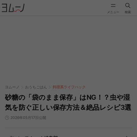
メニュー
検索
ヨムーノ
おうちごはん
料理系ライフハック
砂糖の「袋のまま保存」はNG！？虫や湿
気を防ぐ正しい保存方法＆絶品レシピ3選
2026年05月17日公開