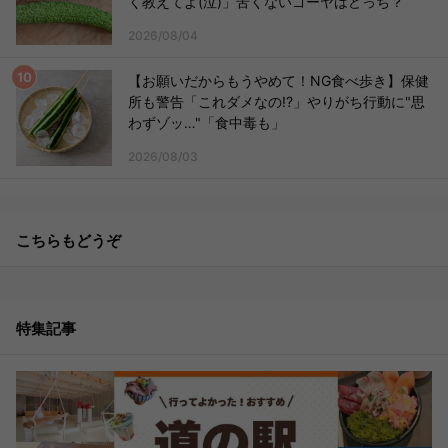
く教えてよ(泣)」苦くないゴーヤはどっち？
2026/08/04
【お願いだからもうやめて！NG食べ歩き】保健
所も警告「これダメなの!?」やりがち行動に"思
わずゾッ…"「食中毒も」
2026/08/03
こちらもどうぞ
特集記事