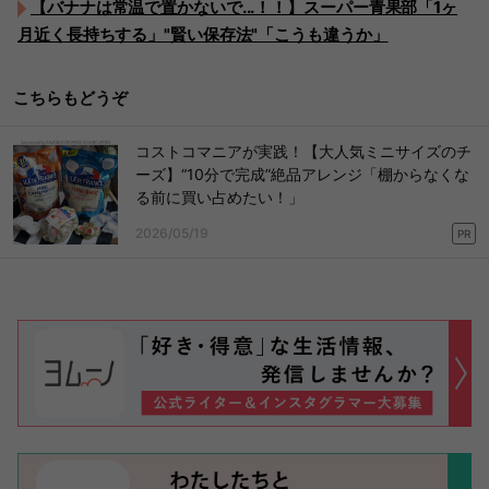
【バナナは常温で置かないで...！！】スーパー青果部「1ヶ
月近く長持ちする」"賢い保存法"「こうも違うか」
こちらもどうぞ
コストコマニアが実践！【大人気ミニサイズのチ
ーズ】“10分で完成”絶品アレンジ「棚からなくな
る前に買い占めたい！」
2026/05/19
PR