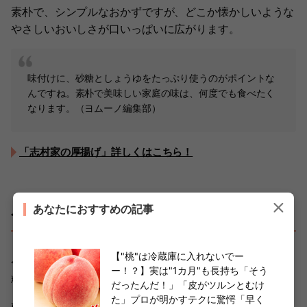
素朴で、シンプルなおかずですが、どこか懐かしいような
やさしいおいしさが口いっぱいに広がります。
味付けに、砂糖としょうゆをたっぷり使うのがポイントな
んですね。素朴で美味しい家庭の味は、何度でも食べたく
なります。（ヨムーノ編集部）
「志村家の厚揚げ」詳しくはこちら！
あなたにおすすめの記事
今日から見直そう！砂糖の正しい保存方法
【"桃"は冷蔵庫に入れないでー
今回は、DM三井製糖株式会社の公式情報をもとに、「砂
ー！？】実は"1カ月"も長持ち「そう
糖の正しい保存方法」について紹介しました。
だったんだ！」「皮がツルンとむけ
た」プロが明かすテクに驚愕「早く
砂糖は、においを吸いやすく、虫が入り込んだり、湿気や