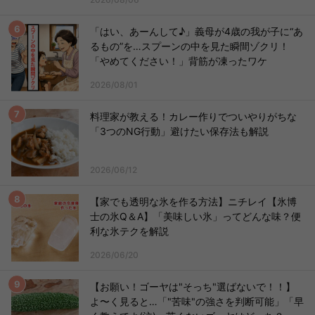
「はい、あーんして♪」義母が4歳の我が子に“あ
るもの”を…スプーンの中を見た瞬間ゾクリ！
「やめてください！」背筋が凍ったワケ
2026/08/01
料理家が教える！カレー作りでついやりがちな
「3つのNG行動」避けたい保存法も解説
2026/06/12
【家でも透明な氷を作る方法】ニチレイ【氷博
士の氷Q＆A】「美味しい氷」ってどんな味？便
利な氷テクを解説
2026/06/20
【お願い！ゴーヤは"そっち"選ばないで！！】
よ〜く見ると…「"苦味"の強さを判断可能」「早