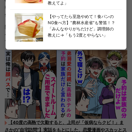
教えてよ」
乾燥で固まりやすい性質があります。そのため、袋のまま
保存するのはNG。
【やってたら至急やめて！食パンの
NG食べ方】"農林水産省"も警笛！？
開封・未開封に関わらず、密閉できる容器で保存するのが
「みんなやりがちだけど」調理師の
ベストです。日常的に使う砂糖だからこそ、正しく保存し
教えに→「もう2度とやらない」
て、いつでもおいしく使えるようにしましょう！
【40度の高熱で欠勤すると、上司が「仮病ならクビ！」ま
さかの“自宅訪問”】実話をもとにした、恋愛漫画やスカッとス