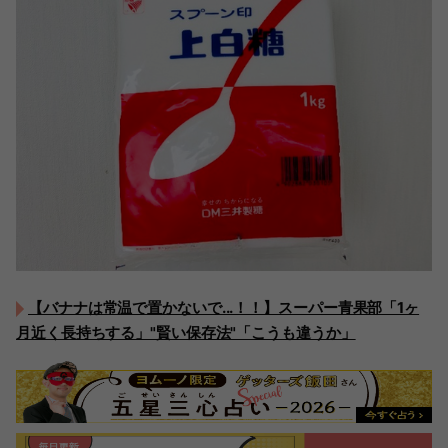
【バナナは常温で置かないで...！！】スーパー青果部「1ヶ
月近く長持ちする」"賢い保存法"「こうも違うか」