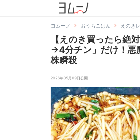
ヨムーノ
おうちごはん
えのき
【えのき買ったら絶
→4分チン」だけ！悪
株瞬殺
2026年05月09日公開