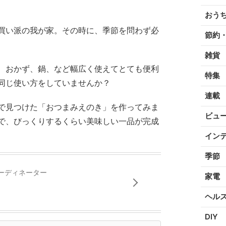
おう
買い派の我が家。その時に、季節を問わず必
節約
雑貨
、おかず、鍋、など幅広く使えてとても便利
特集
同じ使い方をしていませんか？
連載
で見つけた「おつまみえのき」を作ってみま
ビュ
で、びっくりするくらい美味しい一品が完成
イン
季節
ーディネーター
家電
ヘル
DIY