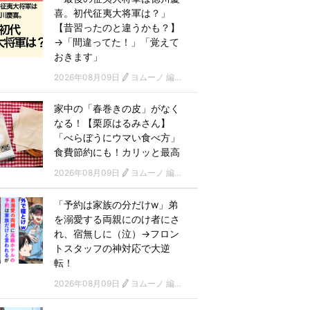
喜。初代征夷大将軍は？」
【昔習ったのと違うかも？】
→「間違ってた！」「覚えて
おきます」
2026年08月09日
ヨムーノ 編集部
家中の「春巻きの皮」がなく
なる！【栗原はるみさん】
「べらぼうにウマい食べ方」
食費節約にも！カリッと最高
2026年08月09日
ヨムーノ 編集部
「予約は家族の分だけw」弟
を溺愛する両親にのけ者にさ
れ、宿無しに（泣）→フロン
トスタッフの神対応で大逆
転！
2026年08月09日
ヨムーノ 編集部