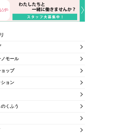
リ
プ
ーノモール
ショップ
ッション
しのくふう
メ