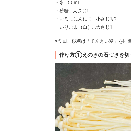
・水…50ml
・砂糖…大さじ1
・おろしにんにく…小さじ1/2
・いりごま（白）…大さじ1
※今回、砂糖は「てんさい糖」を同
作り方①えのきの石づきを切