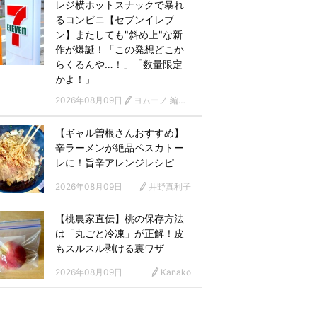
レジ横ホットスナックで暴れ
るコンビニ【セブンイレブ
ン】またしても"斜め上"な新
作が爆誕！「この発想どこか
らくるんや…！」「数量限定
かよ！」
2026年08月09日
ヨムーノ 編集部
【ギャル曽根さんおすすめ】
辛ラーメンが絶品ペスカトー
レに！旨辛アレンジレシピ
2026年08月09日
井野真利子
【桃農家直伝】桃の保存方法
は「丸ごと冷凍」が正解！皮
もスルスル剥ける裏ワザ
2026年08月09日
Kanako