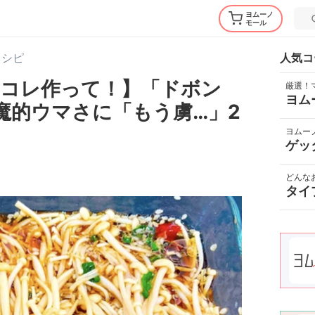
ヨムーノ
モール
レシピ
人気コ
対コレ作って！】「ドボン
厳選！
ヨム
魔的ウマさに「もう虜…」2
ヨムー
ゲッ
どんな
タイ