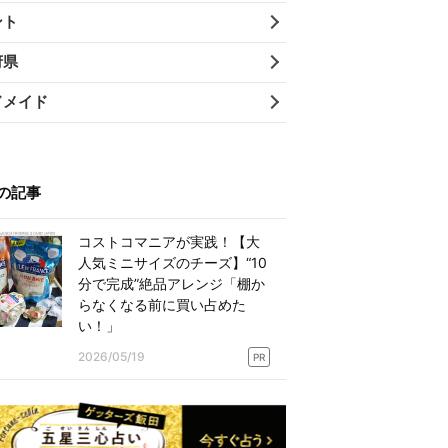
ント
府県
ドメイド
の記事
コストコマニアが実践！【大
人気ミニサイズのチーズ】“10
分で完成”絶品アレンジ「棚か
らなくなる前に買い占めた
い！」
2026/05/19
PR