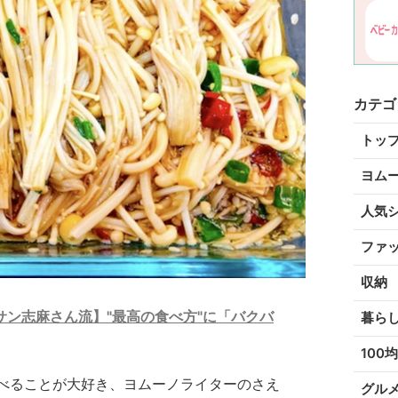
カテゴ
トッ
ヨム
人気
ファ
収納
ン志麻さん流】"最高の食べ方"に「バクバ
暮ら
100均
べることが大好き、ヨムーノライターのさえ
グル