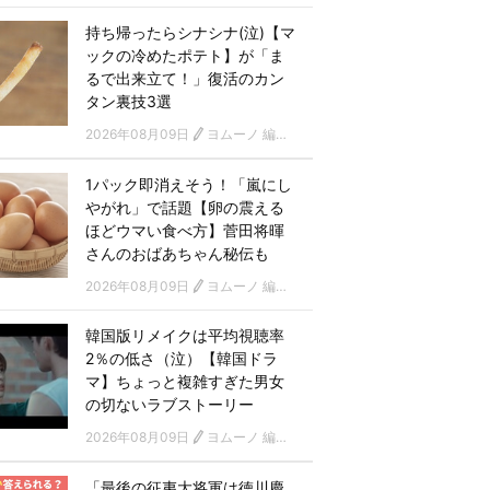
持ち帰ったらシナシナ(泣)【マ
ックの冷めたポテト】が「ま
るで出来立て！」復活のカン
タン裏技3選
2026年08月09日
ヨムーノ 編集部
1パック即消えそう！「嵐にし
やがれ」で話題【卵の震える
ほどウマい食べ方】菅田将暉
さんのおばあちゃん秘伝も
2026年08月09日
ヨムーノ 編集部
韓国版リメイクは平均視聴率
2％の低さ（泣）【韓国ドラ
マ】ちょっと複雑すぎた男女
の切ないラブストーリー
2026年08月09日
ヨムーノ 編集部 韓国ドラマチーム
「最後の征夷大将軍は徳川慶