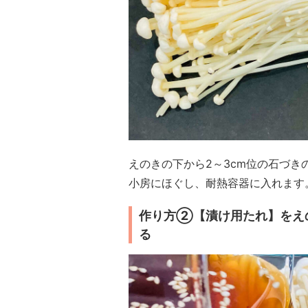
えのきの下から2～3cm位の石づ
小房にほぐし、耐熱容器に入れます
作り方②【漬け用たれ】をえ
る