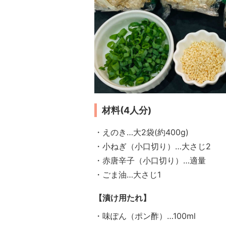
材料(4人分)
・えのき…大2袋(約400g)
・小ねぎ（小口切り）…大さじ2
・赤唐辛子（小口切り）…適量
・ごま油…大さじ1
【漬け用たれ】
・味ぽん（ポン酢）…100ml