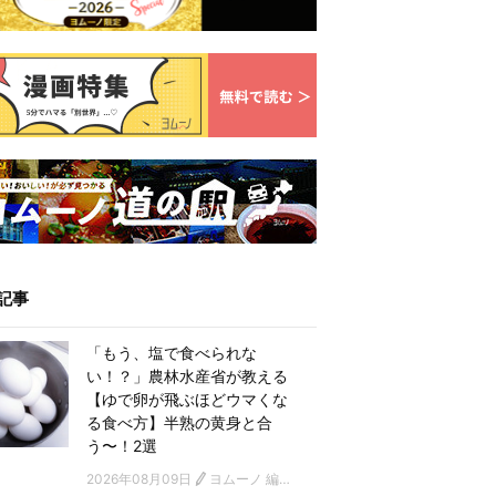
記事
「もう、塩で食べられな
い！？」農林水産省が教える
【ゆで卵が飛ぶほどウマくな
る食べ方】半熟の黄身と合
う〜！2選
2026年08月09日
ヨムーノ 編集部