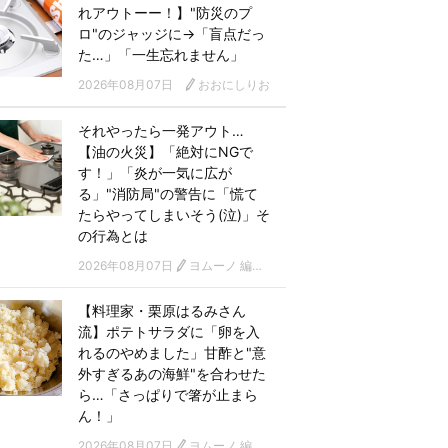
れアウトーー！】"防災のプ
ロ"のジャッジに→「盲点だっ
た…」「一生忘れません」
2026年08月07日
おおにしりお
それやったら一発アウト…
【油の火災】「絶対にNGで
す！」「炎が一気に広が
る」"消防局"の警告に「慌て
たらやってしまいそう(泣)」そ
の行為とは
2026年08月07日
ヨムーノ 編集部
【料理家・栗原はるみさん
流】ポテトサラダに「卵を入
れるのやめました」甘酢と"意
外すぎるあの海鮮"を合わせた
ら…「さっぱりで箸が止まら
ん！」
2026年08月07日
ヨムーノ 編集部