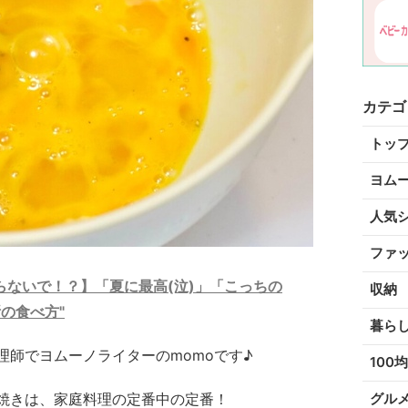
カテゴ
トッ
ヨム
人気
ファ
ないで！？】「夏に最高(泣)」「こっちの
収納
の食べ方"
暮ら
理師でヨムーノライターのmomoです♪
100均
焼きは、家庭料理の定番中の定番！
グル