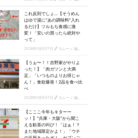
これ反則でしょ…【そうめん
はゆで湯に"あの調味料"入れ
るだけ】ツルもち食感に激
変！「安いの買ったら絶対や
って」
2026年08月07日
ヨムーノ 編集部
【うぉ〜！！吉野家がやりよ
った！】「肉ガツンと大満
足」「いつものよりお得じゃ
ん！」食欲爆発！2品を食べ比
べ
2026年08月07日
ヨムーノ 編集部
【こここ今年もキターー
ッ！】"兵庫・大阪"から聞こ
える歓喜の叫び！「はぁ！？
また地域限定かよ！」「ウチ
の近所あったぞ！」セブンご