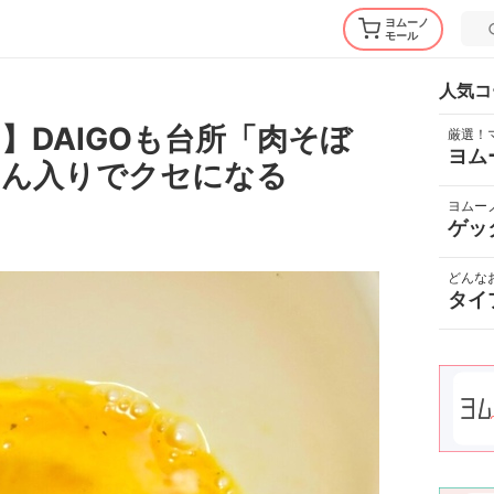
ヨムーノ
モール
人気コ
】DAIGOも台所「肉そぼ
厳選！
ヨム
あん入りでクセになる
ヨムー
ゲッ
どんな
タイ