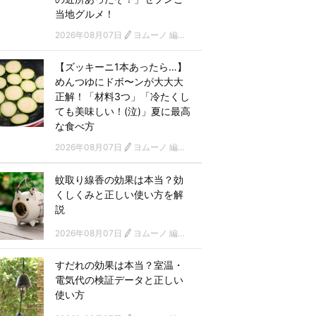
当地グルメ！
2026年08月07日
ヨムーノ 編集部
【ズッキーニ1本あったら…】
めんつゆにドボ〜ンが大大大
正解！「材料3つ」「冷たくし
ても美味しい！(泣)」夏に最高
な食べ方
2026年08月07日
ヨムーノ 編集部
蚊取り線香の効果は本当？効
くしくみと正しい使い方を解
説
2026年08月07日
ヨムーノ 編集部
すだれの効果は本当？室温・
電気代の検証データと正しい
使い方