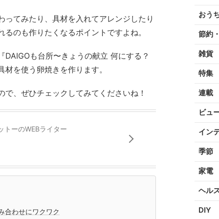
おう
わってみたり、具材を入れてアレンジしたり
れるのも作りたくなるポイントですよね。
節約
雑貨
DAIGOも台所〜きょうの献立 何にする？
具材を使う卵焼きを作ります。
特集
ので、ぜひチェックしてみてくださいね！
連載
ビュ
ットーのWEBライター
イン
季節
家電
ヘル
DIY
み合わせにワクワク