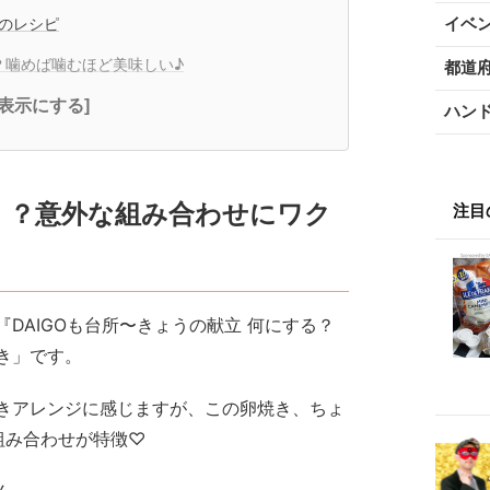
イベ
」のレシピ
？噛めば噛むほど美味しい♪
都道
全表示にする]
ハン
！？意外な組み合わせにワク
注目
DAIGOも台所〜きょうの献立 何にする？
き」です。
きアレンジに感じますが、この卵焼き、ちょ
組み合わせが特徴♡