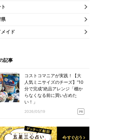
ント
府県
ドメイド
の記事
コストコマニアが実践！【大
人気ミニサイズのチーズ】“10
分で完成”絶品アレンジ「棚か
らなくなる前に買い占めた
い！」
2026/05/19
PR