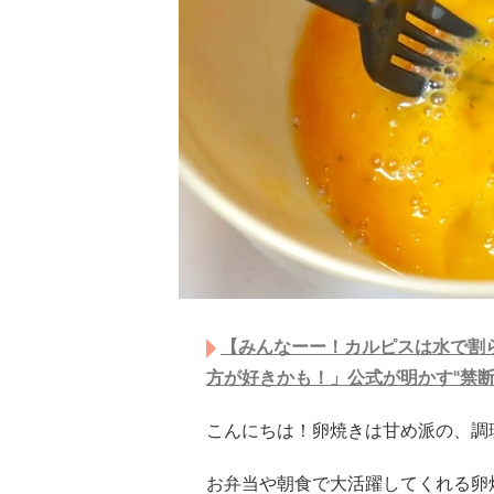
【みんなーー！カルピスは水で割ら
方が好きかも！」公式が明かす"禁断
こんにちは！卵焼きは甘め派の、調
お弁当や朝食で大活躍してくれる卵