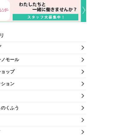
リ
プ
ーノモール
ショップ
ッション
しのくふう
メ