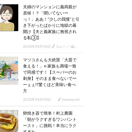
夫婦のマンションに義両親が
居候！？「聞いてないー
っ！」ああ！“少しの我慢”と引
き下がったばかりに地獄の幕
開け【夫と義家族に無視され
る私③】
2026年08月08日
ヨムーノ 編集部 漫画チーム
マツコさんも大絶賛「大皿で
食える！」←家族も満場一致
で同感です！【スーパーのお
刺身】そのまま食べないでー
ーぇぇ!?驚くほど美味い食べ
方
2026年08月08日
mamayumi
卵焼き器で簡単！村上農園
「朝がラクすぎるワンパント
ースト」に挑戦！本当にラク
すぎた