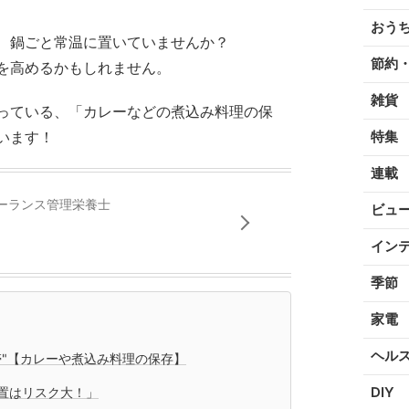
おう
、鍋ごと常温に置いていませんか？
節約
を高めるかもしれません。
雑貨
っている、「カレーなどの煮込み料理の保
います！
特集
連載
ーランス管理栄養士
ビュ
イン
季節
家電
ヘル
帯"【カレーや煮込み料理の保存】
DIY
置はリスク大！」