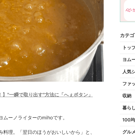
カテゴ
トッ
ヨム
人気
ファ
】"一瞬で取り出す"方法に「へぇボタン」
収納
暮ら
ムーノライターのmihoです。
100均
み料理。「翌日のほうがおいしいから」と、
グル