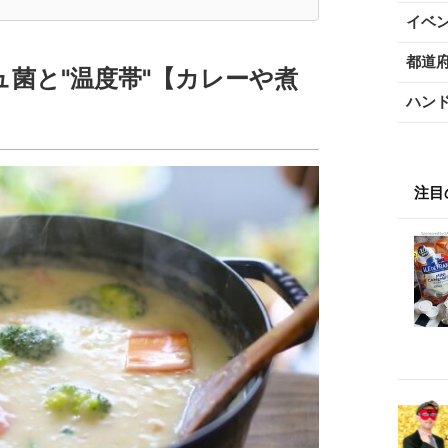
イベ
都道
菌と"温度帯"【カレーや煮
ハン
注目