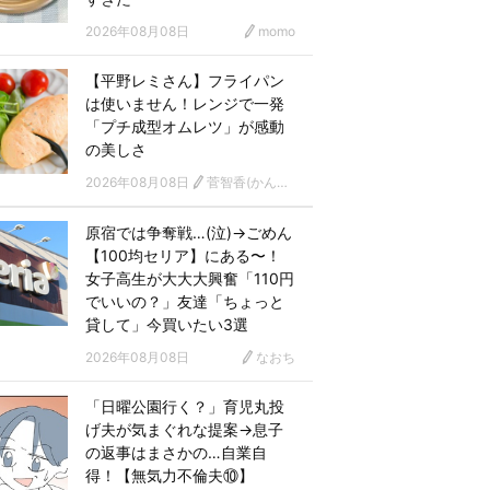
2026年08月08日
momo
【平野レミさん】フライパン
は使いません！レンジで一発
「プチ成型オムレツ」が感動
の美しさ
2026年08月08日
菅智香(かんともか)
原宿では争奪戦…(泣)→ごめん
【100均セリア】にある〜！
女子高生が大大大興奮「110円
でいいの？」友達「ちょっと
貸して」今買いたい3選
2026年08月08日
なおち
「日曜公園行く？」育児丸投
げ夫が気まぐれな提案→息子
の返事はまさかの…自業自
得！【無気力不倫夫⑩】