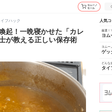
ヨムーノ
モール
ライフハック
人気コ
喚起！一晩寝かせた「カレ
厳選！
ヨム
士が教える正しい保存術
ヨムー
ゲッ
どんな
タイ