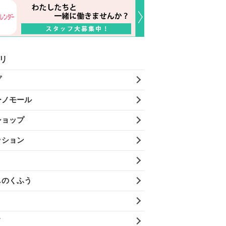
リ
プ
ーノモール
ショップ
ッション
しのくふう
メ