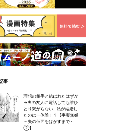
記事
理想の相手と結ばれたはずが
→夫の友人に電話しても誰ひ
とり繋がらない…私が結婚し
たのは一体誰！？【事実無婚
～夫の仮面をはがすまで～
②】