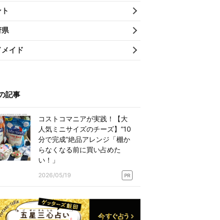
ント
府県
ドメイド
の記事
コストコマニアが実践！【大
人気ミニサイズのチーズ】“10
分で完成”絶品アレンジ「棚か
らなくなる前に買い占めた
い！」
2026/05/19
PR