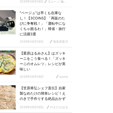
2026年08月08日
ヨムーノ 編集部 漫画チーム
"ベージュ"は早くも在庫な
し！【3COINS】「再販のた
びに争奪戦！」「運転中にな
くちゃ困るわ！」帰省・旅行
に活躍3選
2026年08月08日
海老原葉月
【栗原はるみさん】はズッキ
ーニをこう食べる！「ズッキ
ーニのオムレツ」レシピが美
味しい
2026年08月08日
ayana
【笠原将弘シェフ直伝】自家
製なめたけの簡単レシピ！え
のきで手作りする絶品おかず
2026年08月08日
やまだかほる