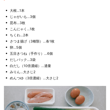
大根…1本
じゃがいも…3個
昆布…3枚
こんにゃく…1枚
ちくわ…2本
さつま揚げ（3種類）…各1枚
卵…5個
五目きつね（手作り）…6個
だしパック…3袋
白だし（10倍濃縮）…適量
みりん…大さじ2
めんつゆ（3倍濃縮）…大さじ2