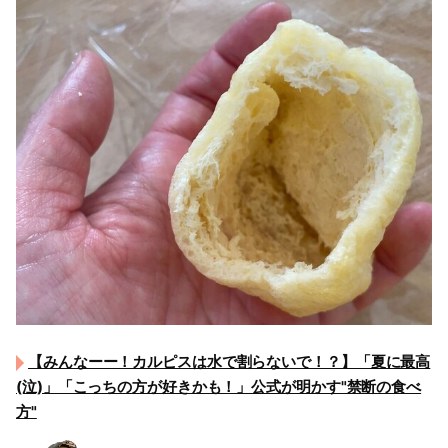
【みんなーー！カルピスは水で割らないで！？】「夏に最高
(泣)」「こっちの方が好きかも！」公式が明かす"禁断の食べ
方"