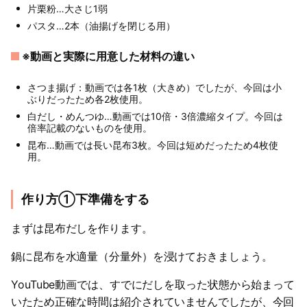
片栗粉…大さじ1弱
パスタ…2本（油揚げを閉じる用）
※動画と実際に用意した材料の違い
さつま揚げ：動画では各1枚（大きめ）でしたが、今回は小
ぶりだったため各2枚使用。
白だし・めんつゆ…動画では10倍・3倍濃縮タイプ。今回は
倍率記載のないものを使用。
昆布…動画では長い昆布3枚。今回は短めだったため4枚使
用。
作り方①下準備をする
まずは昆布だしを作ります。
鍋に昆布を水適量（分量外）を浸けておきましょう。
YouTube動画では、すでにだしを取った状態から始まって
いたため正確な時間は紹介されていませんでしたが、今回