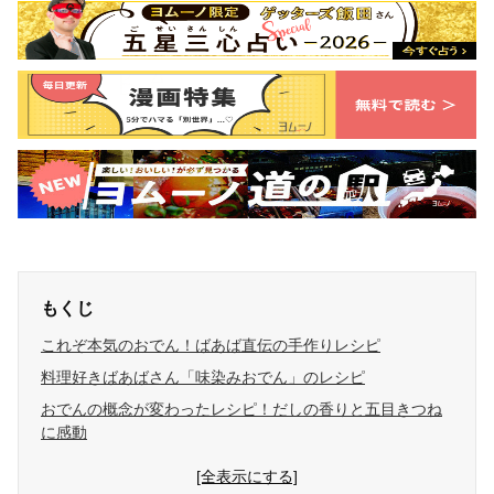
もくじ
これぞ本気のおでん！ばあば直伝の手作りレシピ
料理好きばあばさん「味染みおでん」のレシピ
おでんの概念が変わったレシピ！だしの香りと五目きつね
に感動
[全表示にする]