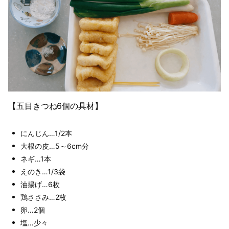
【五目きつね6個の具材】
にんじん…1/2本
大根の皮…5～6cm分
ネギ…1本
えのき…1/3袋
油揚げ…6枚
鶏ささみ…2枚
卵…2個
塩…少々