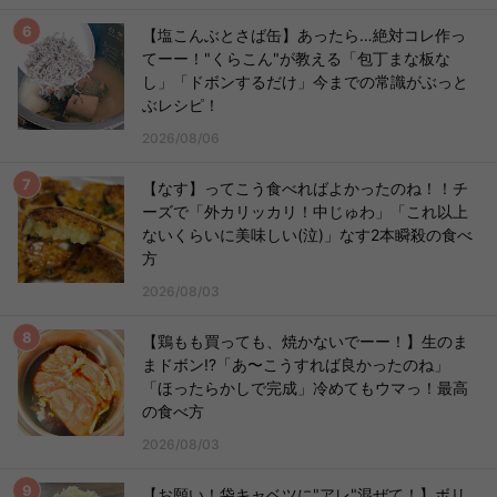
【塩こんぶとさば缶】あったら…絶対コレ作っ
てーー！"くらこん"が教える「包丁まな板な
し」「ドボンするだけ」今までの常識がぶっと
ぶレシピ！
2026/08/06
【なす】ってこう食べればよかったのね！！チ
ーズで「外カリッカリ！中じゅわ」「これ以上
ないくらいに美味しい(泣)」なす2本瞬殺の食べ
方
2026/08/03
【鶏もも買っても、焼かないでーー！】生のま
まドボン!?「あ〜こうすれば良かったのね」
「ほったらかしで完成」冷めてもウマっ！最高
の食べ方
2026/08/03
【お願い！袋キャベツに"アレ"混ぜて！】ボリ