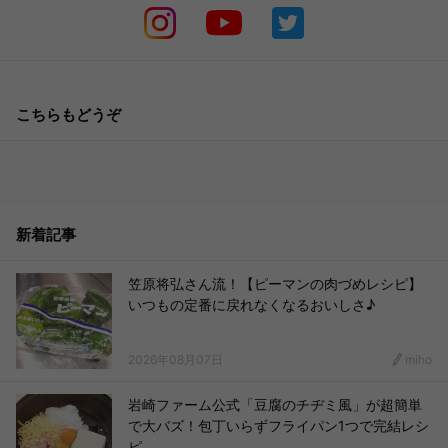
こちらもどうぞ
新着記事
笠原将弘さん流！【ピーマンの肉づめレシピ】
いつもの定番に戻れなくなるおいしさ♪
2026年08月07日
miho
岩崎ファーム公式「豆腐のチヂミ風」が超簡単
で大バズ！包丁いらずフライパン1つで完結レシ
ピ