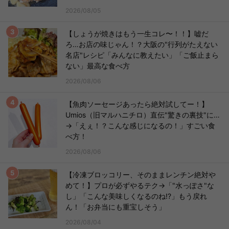
2026/08/05
【しょうが焼きはもう一生コレ〜！！】嘘だ
ろ…お店の味じゃん！？大阪の"行列がたえない
名店"レシピ「みんなに教えたい」「ご飯止まら
ない」最高な食べ方
2026/08/06
【魚肉ソーセージあったら絶対試してー！】
Umios（旧マルハニチロ）直伝"驚きの裏技"に…
→「えぇ！？こんな感じになるの！」すごい食
べ方！
2026/08/06
【冷凍ブロッコリー、そのままレンチン絶対や
めて！】プロが必ずやるテク→「"水っぽさ"な
し」「こんな美味しくなるのね!?」もう戻れ
ん！「お弁当にも重宝しそう」
2026/08/04