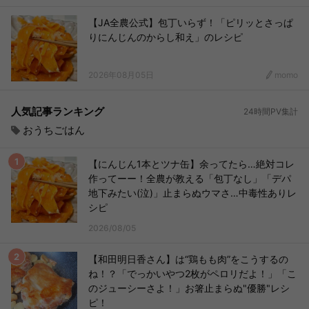
【JA全農公式】包丁いらず！「ピリッとさっぱ
りにんじんのからし和え」のレシピ
2026年08月05日
momo
人気記事ランキング
24時間PV集計
おうちごはん
【にんじん1本とツナ缶】余ってたら…絶対コレ
作ってーー！全農が教える「包丁なし」「デパ
地下みたい(泣)」止まらぬウマさ…中毒性ありレ
シピ
2026/08/05
【和田明日香さん】は“鶏もも肉”をこうするの
ね！？「でっかいやつ2枚がペロリだよ！」「こ
のジューシーさよ！」お箸止まらぬ"優勝"レシ
ピ！