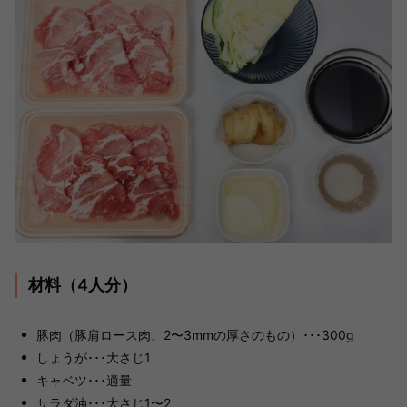
材料（4人分）
豚肉（豚肩ロース肉、2〜3mmの厚さのもの）･･･300g
しょうが･･･大さじ1
キャベツ･･･適量
サラダ油･･･大さじ1〜2