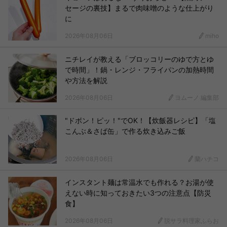
セージの裏技】まるで肉味噌のような仕上がり
に
2026年08月06日
miho
ニチレイが教える「ブロッコリーのゆで方とゆ
で時間」！鍋・レンジ・フライパンの加熱時間
や方法を解説
2026年08月06日
ヨムーノ 編集部
"ドボン！ピッ！"でOK！【炊飯器レシピ】「塩
こんぶ＆さば缶」で作る炊き込みご飯
2026年08月06日
蘭ハチコ
インスタント麺は常温水でも作れる？お湯が使
えない時に知っておきたい3つの注意点【防災
食】
2026年08月06日
脱サラ料理家ふらお