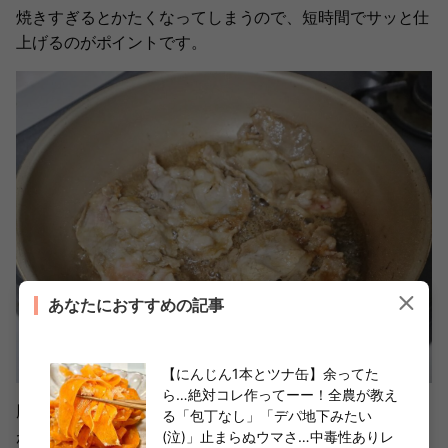
焼きすぎるとかたくなってしまうので、短時間でサッと仕
上げるのがポイントです。
あなたにおすすめの記事
【にんじん1本とツナ缶】余ってた
ら…絶対コレ作ってーー！全農が教え
豚肉の厚さが2〜3mmなので、サッと焼いてもしっかり火
る「包丁なし」「デパ地下みたい
が通っているところも安心♪
(泣)」止まらぬウマさ…中毒性ありレ