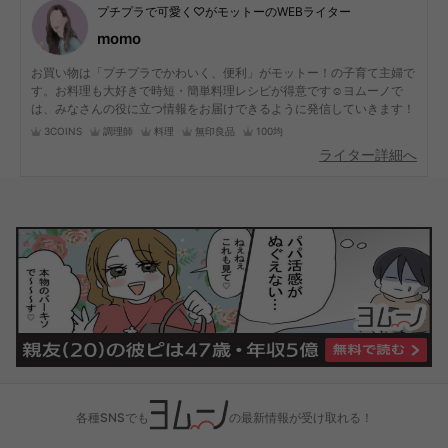
プチプラで可愛く♡がモットーのWEBライター
momo
お買い物は「プチプラでかわいく、便利」がモットー！の子育て主婦で
す。お料理も大好きで時短・簡単料理レシピが得意です☺︎ヨムーノで
は、みなさんの役に立つ情報をお届けできるように発信していきます！
3COINS
調理師
料理
無印良品
100均
ライター詳細へ
各種SNSでも
の最新情報が受け取れる！