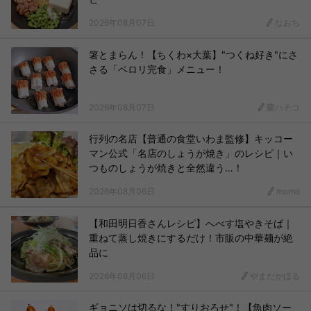
2026年08月07日
なおち
箸とまらん！【ちくわ×大葉】"つくね好き"にさ
さる「ペロリ完食」メニュー！
2026年08月07日
蘭ハチコ
行列の名店【普通の食堂いわま監修】キッコー
マン公式「名店のしょうが焼き」のレシピ｜い
つものしょうが焼きと全然違う…！
2026年08月06日
momo
【和田明日香さんレシピ】へべす塩やきそば｜
重ねて蒸し焼きにするだけ！市販の中華麺が絶
品に
2026年08月06日
やまだかほる
ギョニソは切るな！"すりおろせ"！【魚肉ソー