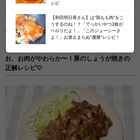
シピ
第一弾を焼き終えたら、フライパンを一度綺麗にして残り
を同様に焼きましょう。
【和田明日香さん】は“鶏もも肉”をこ
うするのね！？「でっかいやつ2枚が
お皿に盛り、千切りキャベツを添えたら完成です！
ペロリだよ！」「このジューシーさ
よ！」お箸止まらぬ"優勝"レシピ！
お、お肉がやわらか〜！豚のしょうが焼きの
正解レシピ♡