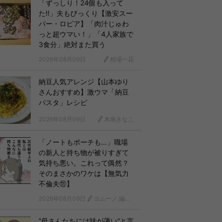
「ずっしり！24個も入って
た!!」夫もびっくり【激安スー
パー・ロピア】「肉汁じゅわ
っと超ウマい！」「4人家族で
3食分」絶対また買う
2026年08月09日
相場一花
納豆人気アレンジ【山本ゆり
さんおすすめ】激ウマ「納豆
パスタ」レシピ
2026年08月09日
木南きなこ
「ノートもポーチも…」職場
の新人と持ち物が被りすぎて
気持ち悪い。これって偶然？
そのまさかのワケは【無気力
不倫夫⑪】
2026年08月09日
ヨムーノ 編集部 漫画チーム
“母さんたちには味が薄い”と言