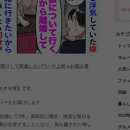
カテゴ
トッ
ヨム
横取りして昇進したパワハラ上司→お望み通
人気
ファ
めき分室】です。
収納
リーをお届けします。
暮ら
100均
と結婚して5年。真面目に働き、地道な毎日を
期が出世することになり、先を越された悔し
グル