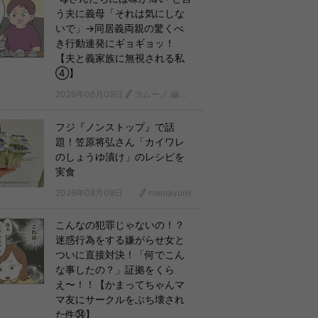
う夫に義母「それは気にしな
いで」→同居義両親の驚くべ
き行動連発にギョギョッ！
【夫と義家族に無視される私
④】
2026年08月09日
ヨムーノ 編集部 漫画チーム
フジ『ノンストップ』で話
題！笠原将弘さん「カイワレ
のしょうゆ漬け」のレシピを
実食
2026年08月09日
mamayumi
こんなの犯罪じゃないの！？
迷惑行為をする嫌がらせ女と
ついに直接対決！「何でこん
な事したの？」証拠をくら
え〜！！【かまってちゃんマ
マ友にサークルをぶち壊され
た件㉞】