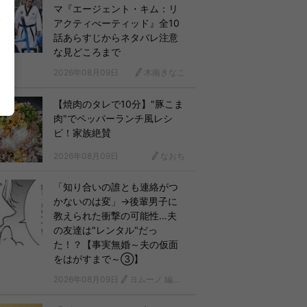
マ『エージェント・キム：リ
アクティべーティッド』全10
話あらすじからネタバレ注意
な見どころまで
2026年08月09日
木南きなこ
【焼肉のタレで10分】"豚こま
肉"でペッパーランチ風レシ
ピ！家族絶賛
2026年08月09日
なおち
「知り合いの誰とも連絡がつ
かないのは変」→後輩男子に
教えられた衝撃の可能性…夫
の友達は"レンタル"だっ
た！？【事実無婚～夫の仮面
をはがすまで～③】
2026年08月09日
ヨムーノ 編集部 漫画チーム