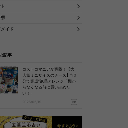
ント
府県
ドメイド
の記事
コストコマニアが実践！【大
人気ミニサイズのチーズ】“10
分で完成”絶品アレンジ「棚か
らなくなる前に買い占めた
い！」
2026/05/19
PR