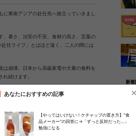
もに東南アジアの赴任先へ旅立っていきまし
す。暑さ、治安の不安、食材の高さ、言葉の
外赴任ライフ」とはほど遠く、二人の間には
覚は崩壊。日本から高級家電や大量の食料を
され続けます。
新着
には「帰国させてほしい」と、彼が会社に泣
あなたにおすすめの記事
【やってはいけない！ケチャップの置き方】"食
品メーカー"の回答に→「ずっと反対だった...」
勉強になる