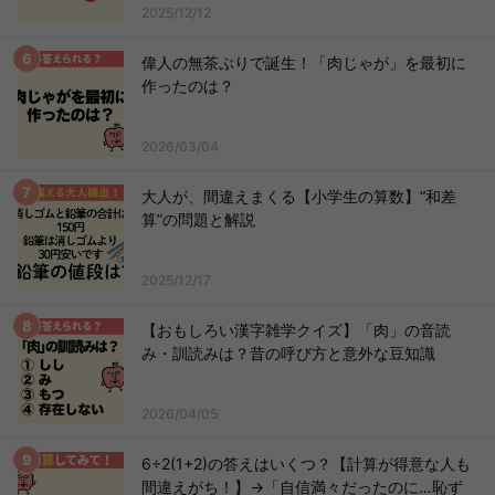
2025/12/12
偉人の無茶ぶりで誕生！「肉じゃが」を最初に
作ったのは？
2026/03/04
大人が、間違えまくる【小学生の算数】“和差
算”の問題と解説
2025/12/17
【おもしろい漢字雑学クイズ】「肉」の音読
み・訓読みは？昔の呼び方と意外な豆知識
2026/04/05
6÷2(1+2)の答えはいくつ？【計算が得意な人も
間違えがち！】→「自信満々だったのに…恥ず