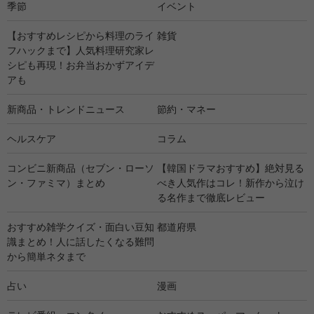
季節
イベント
【おすすめレシピから料理のライ
雑貨
フハックまで】人気料理研究家レ
シピも再現！お弁当おかずアイデ
アも
新商品・トレンドニュース
節約・マネー
ヘルスケア
コラム
コンビニ新商品（セブン・ローソ
【韓国ドラマおすすめ】絶対見る
ン・ファミマ）まとめ
べき人気作はコレ！新作から泣け
る名作まで徹底レビュー
おすすめ雑学クイズ・面白い豆知
都道府県
識まとめ！人に話したくなる難問
から簡単ネタまで
占い
漫画