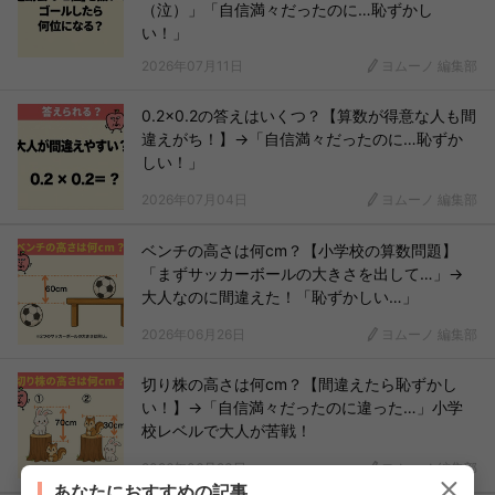
（泣）」「自信満々だったのに…恥ずかし
い！」
2026年07月11日
ヨムーノ 編集部
0.2×0.2の答えはいくつ？【算数が得意な人も間
違えがち！】→「自信満々だったのに…恥ずか
しい！」
2026年07月04日
ヨムーノ 編集部
ベンチの高さは何cm？【小学校の算数問題】
「まずサッカーボールの大きさを出して…」→
大人なのに間違えた！「恥ずかしい…」
2026年06月26日
ヨムーノ 編集部
切り株の高さは何cm？【間違えたら恥ずかし
い！】→「自信満々だったのに違った…」小学
校レベルで大人が苦戦！
2026年06月23日
ヨムーノ 編集部
あなたにおすすめの記事