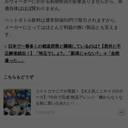
ルウォーターにかかる初期投資が必要ありませんから、原
価自体はほぼ変わりません。
ペットボトル飲料は通常卸値50円で取引されますから、
メーカーにとってはほとんど利益の無い製品とも言えま
す。
日本で一番多くの都道府県と隣接しているのは?【意外と不
正解者続出！】「埼玉でしょ?」「新潟じゃない?」→「全然
違った…」
こちらもどうぞ
コストコマニアが実践！【大人気ミニサイズのチ
ーズ】“10分で完成”絶品アレンジ「棚からなくな
る前に買い占めたい！」
2026/05/19
PR