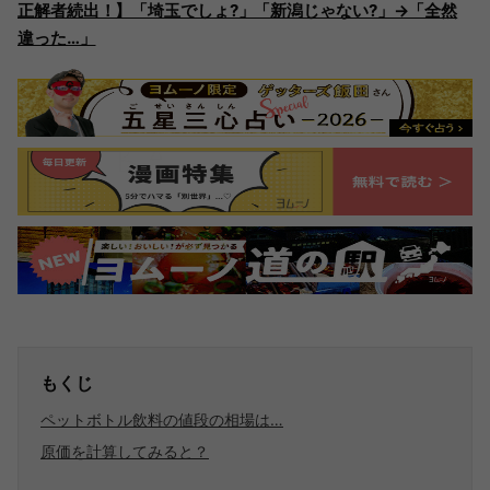
正解者続出！】「埼玉でしょ?」「新潟じゃない?」→「全然
違った…」
もくじ
ペットボトル飲料の値段の相場は…
原価を計算してみると？