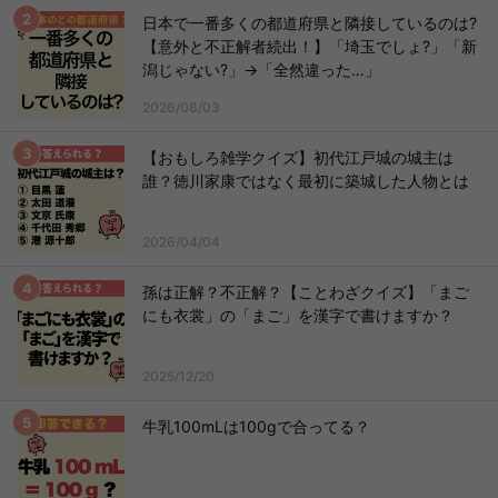
日本で一番多くの都道府県と隣接しているのは?
【意外と不正解者続出！】「埼玉でしょ?」「新
潟じゃない?」→「全然違った…」
2026/08/03
【おもしろ雑学クイズ】初代江戸城の城主は
誰？徳川家康ではなく最初に築城した人物とは
2026/04/04
孫は正解？不正解？【ことわざクイズ】「まご
にも衣裳」の「まご」を漢字で書けますか？
2025/12/20
牛乳100mLは100gで合ってる？