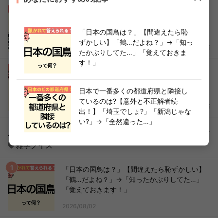
【面白い雑学クイズ】鬼おろしの「鬼」の意味
とは？普通の大根おろしとの違いや由来を解説
「日本の国鳥は？」【間違えたら恥
ずかしい】「鶴…だよね？」→「知っ
2026年06月14日
ヨムーノ 編集部
たかぶりしてた…」「覚えておきま
す！」
椅子の高さは何cm？【解けなかったら恥ずかし
い】「え、わからない…」「算数で習った？」
→小学校レベルで大人が苦戦！
日本で一番多くの都道府県と隣接し
ているのは?【意外と不正解者続
2026年06月13日
ヨムーノ 編集部
出！】「埼玉でしょ?」「新潟じゃな
い?」→「全然違った…」
人気記事ランキング
24時間PV集計
雑学クイズ
「日本の国鳥は？」【間違えたら恥ずかしい】
「鶴…だよね？」→「知ったかぶりしてた…」
「覚えておきます！」
2026/08/02