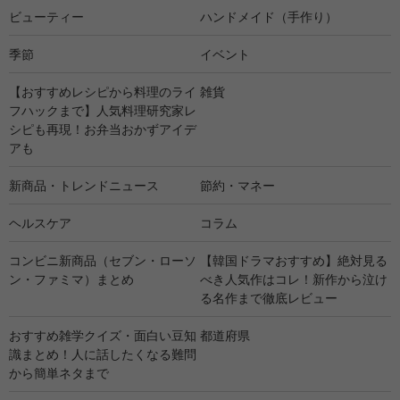
ビューティー
ハンドメイド（手作り）
季節
イベント
【おすすめレシピから料理のライ
雑貨
フハックまで】人気料理研究家レ
シピも再現！お弁当おかずアイデ
アも
新商品・トレンドニュース
節約・マネー
ヘルスケア
コラム
コンビニ新商品（セブン・ローソ
【韓国ドラマおすすめ】絶対見る
ン・ファミマ）まとめ
べき人気作はコレ！新作から泣け
る名作まで徹底レビュー
おすすめ雑学クイズ・面白い豆知
都道府県
識まとめ！人に話したくなる難問
から簡単ネタまで