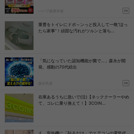
ハーブ健康本舗
PR
重曹をトイレにドボ～ンっと投入して一晩”ほっ
たら家事”！頑固な汚れがツルンと落ち...
「気になっていた認知機能が菌で…」森永が開
発。感動の70代続出
森永乳業
PR
在庫あるうちに急いで(泣)【ネッククーラーやめ
て、コレに乗り換えて！】3COIN...
え、室外機に「貼るだけ」でエアコンの電気代