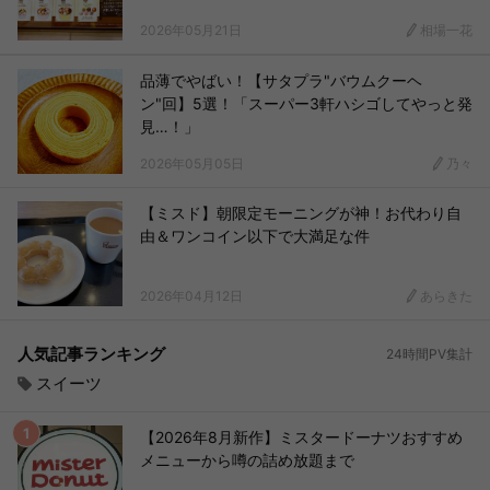
2026年05月21日
相場一花
品薄でやばい！【サタプラ"バウムクーヘ
ン"回】5選！「スーパー3軒ハシゴしてやっと発
見…！」
2026年05月05日
乃々
【ミスド】朝限定モーニングが神！お代わり自
由＆ワンコイン以下で大満足な件
2026年04月12日
あらきた
人気記事ランキング
24時間PV集計
スイーツ
【2026年8月新作】ミスタードーナツおすすめ
メニューから噂の詰め放題まで