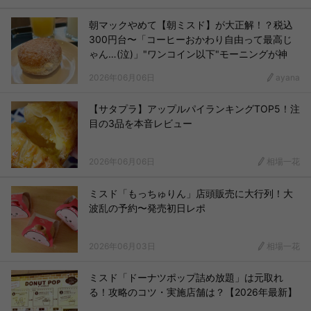
朝マックやめて【朝ミスド】が大正解！？税込
300円台〜「コーヒーおかわり自由って最高じ
ゃん…(泣)」"ワンコイン以下"モーニングが神
2026年06月06日
ayana
【サタプラ】アップルパイランキングTOP5！注
目の3品を本音レビュー
2026年06月06日
相場一花
ミスド「もっちゅりん」店頭販売に大行列！大
波乱の予約〜発売初日レポ
2026年06月03日
相場一花
ミスド「ドーナツポップ詰め放題」は元取れ
る！攻略のコツ・実施店舗は？【2026年最新】