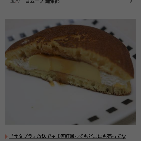
ヨムーノ 編集部
『サタプラ』放送で→【何軒回ってもどこにも売ってな