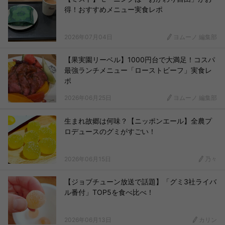
得！おすすめメニュー実食レポ
2026年07月04日
ヨムーノ 編集部
【果実園リーベル】1000円台で大満足！コスパ
最強ランチメニュー「ローストビーフ」実食レ
ポ
2026年06月25日
ヨムーノ 編集部
生まれ故郷は何味？【ニッポンエール】全農プ
ロデュースのグミがすごい！
2026年06月15日
乃々
【ジョブチューン放送で話題】「グミ3社ライバ
ル番付」TOP5を食べ比べ！
2026年06月13日
カリン