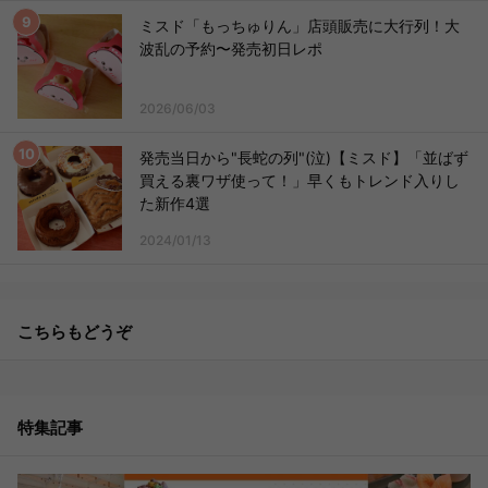
ミスド「もっちゅりん」店頭販売に大行列！大
波乱の予約〜発売初日レポ
2026/06/03
発売当日から"長蛇の列"(泣)【ミスド】「並ばず
買える裏ワザ使って！」早くもトレンド入りし
た新作4選
2024/01/13
こちらもどうぞ
特集記事