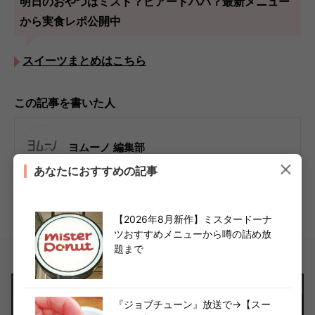
明日のおやつはミスド？ビアードパパ？最新メニュー
から実食レポ公開中
スイーツまとめはこちら
この記事を書いた人
ヨムーノ 編集部
あなたにおすすめの記事
「くらしをもっと楽しく！かしこく！」をコンセプトに、マニア発「今
使えるトレンド情報」をお届け中！話題のショップからグルメ・家事・
マネー・ファッション・エンタメまで、くらし全方位を網羅。
【2026年8月新作】ミスタードーナ
ライター詳細へ
ツおすすめメニューから噂の詰め放
題まで
『ジョブチューン』放送で→【スー