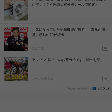
が浮く！？不思議な室外機シールで節電・...
「気になっていた認知機能が菌で…」森永が開
発。感動の70代続出
森永乳業
PR
アマゾン1位「このお茶ガチです」噂のお茶
ハーブ健康本舗
PR
Recommended by