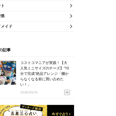
ント
府県
ドメイド
の記事
コストコマニアが実践！【大
人気ミニサイズのチーズ】“10
分で完成”絶品アレンジ「棚か
らなくなる前に買い占めた
い！」
2026/05/19
PR