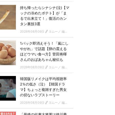
持ち帰ったらシナシナ(泣)【マ
ックの冷めたポテト】が「ま
るで出来立て！」復活のカン
タン裏技3選
2026年08月09日
ヨムーノ 編集部
1パック即消えそう！「嵐にし
やがれ」で話題【卵の震える
ほどウマい食べ方】菅田将暉
さんのおばあちゃん秘伝も
2026年08月09日
ヨムーノ 編集部
韓国版リメイクは平均視聴率
2％の低さ（泣）【韓国ドラ
マ】ちょっと複雑すぎた男女
の切ないラブストーリー
2026年08月09日
ヨムーノ 編集部 韓国ドラマチーム
「最後の征夷大将軍は徳川慶