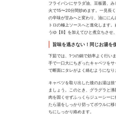
フライパンにサラダ油、豆板醤、み
火で15〜20分間炒めます。一見長
の辛味が甘みへと変わり、油ににん
トロの極上ソースへと進化します。
うゆ【B】を加えてひと煮立ちさせ
旨味を逃さない！同じお湯を
下茹では、1つの鍋で効率よく行い
手で一口大にちぎったキャベツをサ
で断面にタレがよく絡むようになり
キャベツを取り出した後のお湯は捨
ましょう。このとき、グラグラと沸
肉を固くせずふっくらジューシーに
たら湯をしっかり切ってボウルに移
ちにしっかり絡めます。