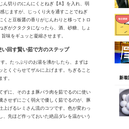
じん切りのにんにくとねぎ【A】を入れ、弱
く感じますが、じっくり火を通すことでねぎ
にくと豆板醤の香りがじんわりと移ってトロ
ねぎがクタクタになったら、酒、砂糖、しょ
、旨味をギュッと凝縮させます。
使い回す賢い茹で方のステップ
ます。たっぷりのお湯を沸かしたら、まずは
ッとくぐらせてザルに上げます。ちぎること
新着
ます。
てずに、そのまま豚バラ肉を茹でるのに使い
騰させずにごく弱火で優しく茹でるのが、豚
仕上げるレミさん流のコツです。色が変わっ
し、先ほど作っておいた絶品ダレを温かいう