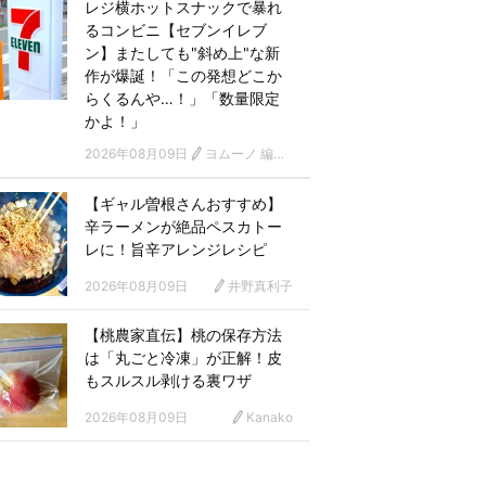
レジ横ホットスナックで暴れ
るコンビニ【セブンイレブ
ン】またしても"斜め上"な新
作が爆誕！「この発想どこか
らくるんや…！」「数量限定
かよ！」
2026年08月09日
ヨムーノ 編集部
【ギャル曽根さんおすすめ】
辛ラーメンが絶品ペスカトー
レに！旨辛アレンジレシピ
2026年08月09日
井野真利子
【桃農家直伝】桃の保存方法
は「丸ごと冷凍」が正解！皮
もスルスル剥ける裏ワザ
2026年08月09日
Kanako