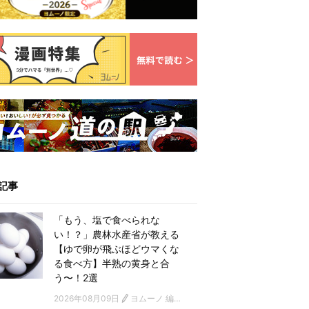
記事
「もう、塩で食べられな
い！？」農林水産省が教える
【ゆで卵が飛ぶほどウマくな
る食べ方】半熟の黄身と合
う〜！2選
2026年08月09日
ヨムーノ 編集部