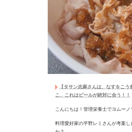
【タサン志麻さんは、なすをこう
こ、これはビールが絶対に合う！！
こんにちは！管理栄養士でヨムーノラ
料理愛好家の平野レミさんが考案し
か？