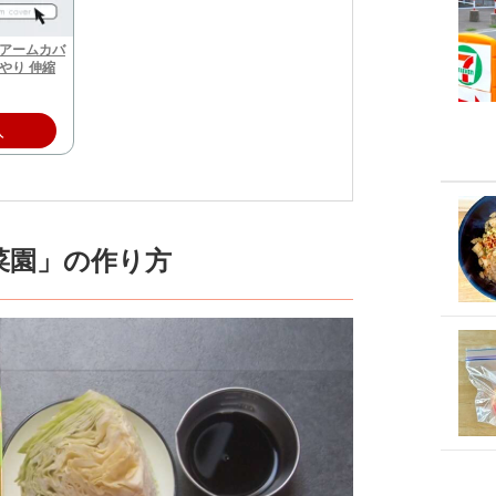
～】アームカバ
んやり 伸縮
入
菜園」の作り方