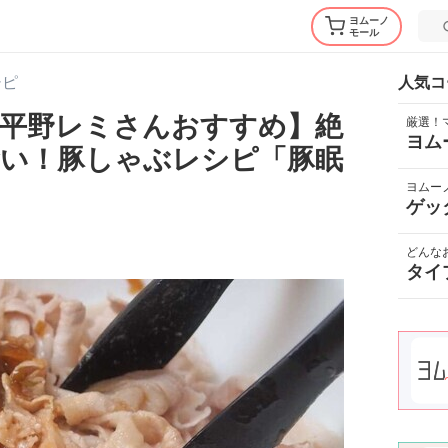
ヨムーノ
モール
シピ
人気コ
平野レミさんおすすめ】絶
厳選！
ヨム
い！豚しゃぶレシピ「豚眠
ヨムー
ゲッ
どんな
タイ