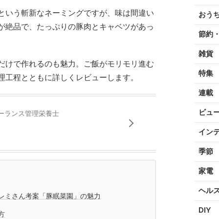
という斬新なネーミングですが、味は間違い
おう
が絶品で、たっぷりの豚肉とキャベツがあっ
節約
雑貨
だけで作れるのも魅力。ご飯がモリモリ進む
特集
理工程とともに詳しくレビューします。
連載
ビュ
ーランス管理栄養士
イン
季節
家電
ヘル
レミさん考案「豚眠菜園」の魅力
DIY
方