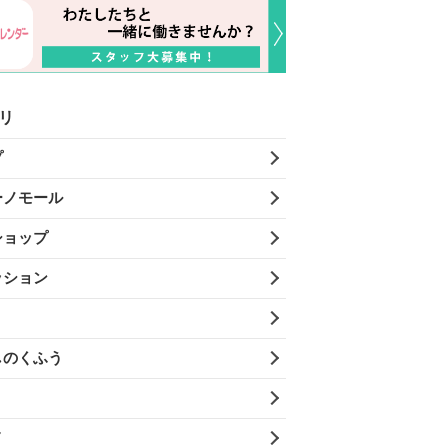
リ
プ
ーノモール
ショップ
ッション
しのくふう
メ