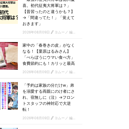
喜。初代征夷大将軍は？」
【昔習ったのと違うかも？】
→「間違ってた！」「覚えて
おきます」
2026年08月09日
ヨムーノ 編集部
家中の「春巻きの皮」がなく
なる！【栗原はるみさん】
「べらぼうにウマい食べ方」
食費節約にも！カリッと最高
2026年08月09日
ヨムーノ 編集部
「予約は家族の分だけw」弟
を溺愛する両親にのけ者にさ
れ、宿無しに（泣）→フロン
トスタッフの神対応で大逆
転！
2026年08月09日
ヨムーノ 編集部