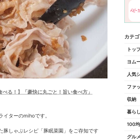
カテゴ
トッ
ヨム
人気
ファ
食べる！】「豪快に丸ごと！旨い食べ方」
収納
暮ら
イターのmihoです。
100均
た豚しゃぶレシピ「豚眠菜園」をご存知です
グル