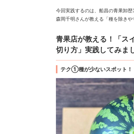
今回実践するのは、船昌の青果卸歴3
森岡千明さんが教える「種を除きや
青果店が教える！「ス
切り方」実践してみま
テク①種が少ないスポット！