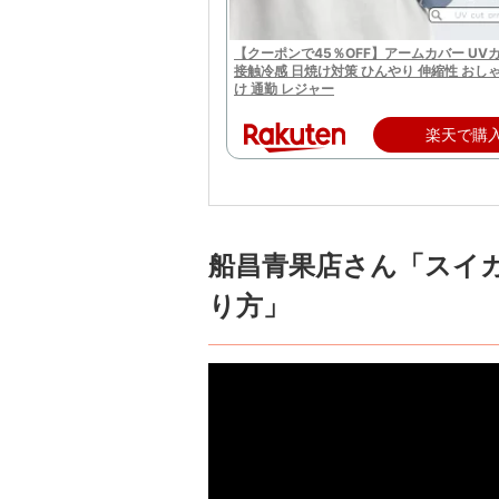
【クーポンで45％OFF】アームカバー UV
接触冷感 日焼け対策 ひんやり 伸縮性 おし
け 通勤 レジャー
楽天で購
船昌青果店さん「スイ
り方」