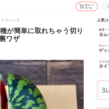
ヨムーノ
モール
ライフハック
人気コ
種が簡単に取れちゃう切り
厳選！
ヨム
裏ワザ
ヨムー
ゲッ
どんな
タイ