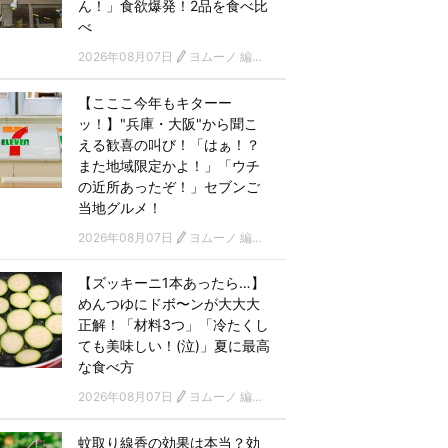
ん！」食欲爆発！2品を食べ比
べ
2026年08月07日
ヨムーノ 編集部
【こここ今年もキターー
ッ！】"兵庫・大阪"から聞こ
える歓喜の叫び！「はぁ！？
また地域限定かよ！」「ウチ
の近所あったぞ！」セブンご
当地グルメ！
2026年08月07日
ヨムーノ 編集部
【ズッキーニ1本あったら…】
めんつゆにドボ〜ンが大大大
正解！「材料3つ」「冷たくし
ても美味しい！(泣)」夏に最高
な食べ方
2026年08月07日
ヨムーノ 編集部
蚊取り線香の効果は本当？効