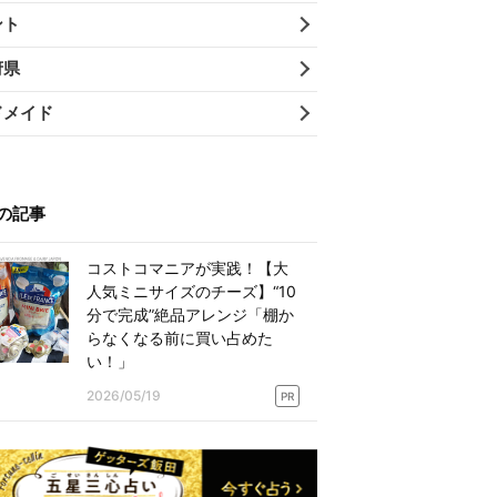
ント
府県
ドメイド
の記事
コストコマニアが実践！【大
人気ミニサイズのチーズ】“10
分で完成”絶品アレンジ「棚か
らなくなる前に買い占めた
い！」
2026/05/19
PR