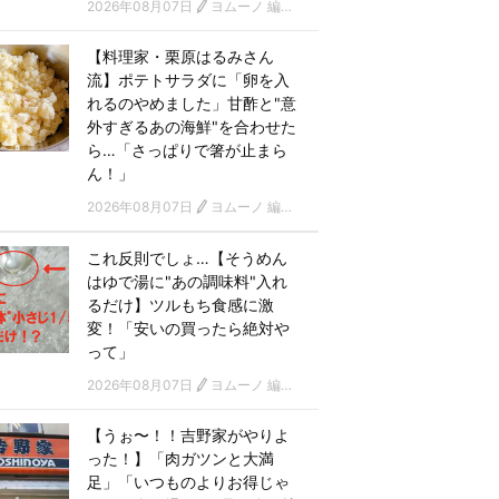
2026年08月07日
ヨムーノ 編集部
【料理家・栗原はるみさん
流】ポテトサラダに「卵を入
れるのやめました」甘酢と"意
外すぎるあの海鮮"を合わせた
ら…「さっぱりで箸が止まら
ん！」
2026年08月07日
ヨムーノ 編集部
これ反則でしょ…【そうめん
はゆで湯に"あの調味料"入れ
るだけ】ツルもち食感に激
変！「安いの買ったら絶対や
って」
2026年08月07日
ヨムーノ 編集部
【うぉ〜！！吉野家がやりよ
った！】「肉ガツンと大満
足」「いつものよりお得じゃ