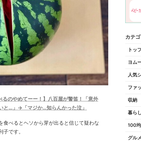
カテゴ
トッ
ヨム
人気
ファ
べるのやめてーー！】八百屋が警笛！「意外
収納
いと…」→「マジか…知らんかった泣」
暮ら
を食べるとヘソから芽が出ると信じて疑わな
100均
利子です。
グル