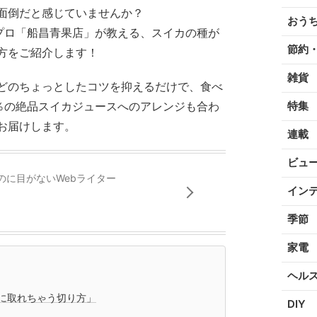
面倒だと感じていませんか？
おう
のプロ「船昌青果店」が教える、スイカの種が
節約
方をご紹介します！
雑貨
どのちょっとしたコツを抑えるだけで、食べ
0％の絶品スイカジュースへのアレンジも合わ
特集
お届けします。
連載
ビュ
のに目がないWebライター
イン
季節
家電
ヘル
に取れちゃう切り方」
DIY