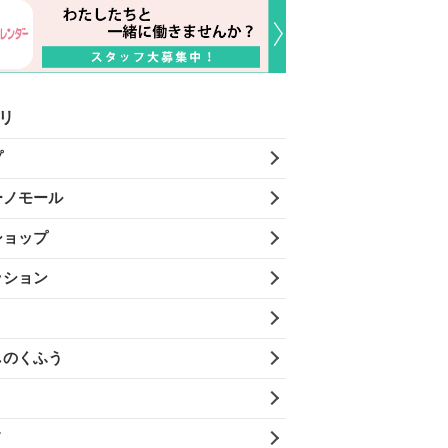
リ
プ
ーノモール
ショップ
ッション
しのくふう
メ