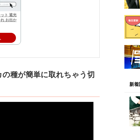
カット 遮光
ゃれ お出か
入
カの種が簡単に取れちゃう切
新着