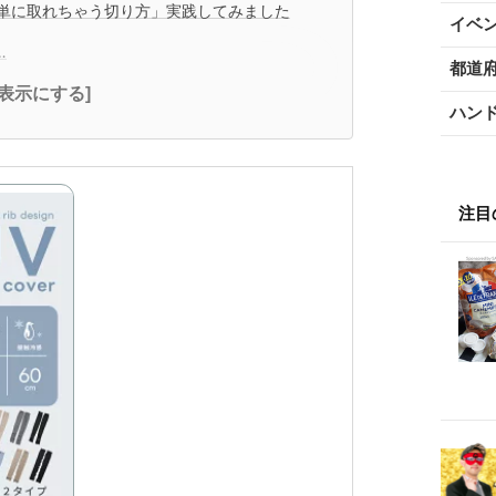
単に取れちゃう切り方」実践してみました
イベ
…
都道
全表示にする]
ハン
注目