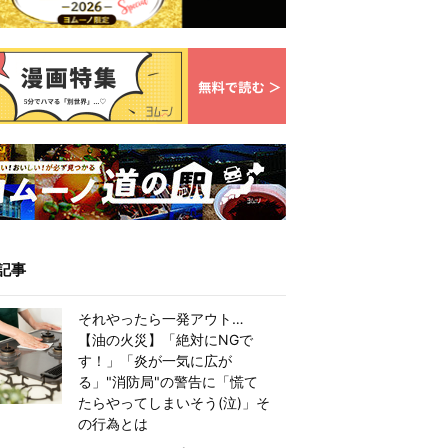
記事
それやったら一発アウト…
【油の火災】「絶対にNGで
す！」「炎が一気に広が
る」"消防局"の警告に「慌て
たらやってしまいそう(泣)」そ
の行為とは