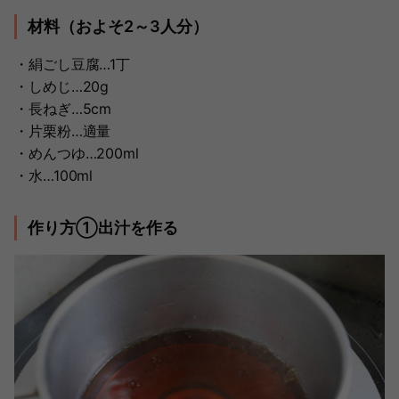
材料（およそ2～3人分）
・絹ごし豆腐…1丁
・しめじ…20g
・長ねぎ…5cm
・片栗粉…適量
・めんつゆ…200ml
・水…100ml
作り方①出汁を作る