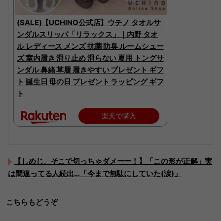
(SALE)【UCHINO公式店】ウチノ タオルサ
ンダルスリッパ「リラックス」｜内野 タオ
ル レディース メンズ 抗菌 防臭 ルームシュー
ズ 室内履き 滑り止め 滑らない 夏用 トングサ
ンダル 鼻緒 草履 履きやすい プレゼント ギフ
ト 誕生日 母の日 プレゼント ラッピング ギフ
ト
楽天で購入
【しめじ、そこで切っちゃダメーー！】「この形が正解」実
は間違ってる人続出…「今まで無駄にしていた(涙)」
こちらもどうぞ