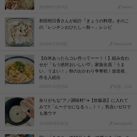
2026年01月04日
momo
和田明日香さんが紹介『きょうの料理』きのこ
の「レンチンおひたし～秋～」レシピ
2025年11月05日
mamayumi
【白米あったらコレ作ってーー！！】組み合わ
せが「もう絶対おいしい♡」家族全員「うま
い、うまい！」秋のおかわり争奪戦！放送後、
作る人続出
2025年10月02日
杉原このみ
余りがちな"アノ調味料"→【炊飯器】に入れて
みて!!「ん〜クセになるぅ…！！」気合いゼロで
も激ウマ
2025年09月20日
mamayumi