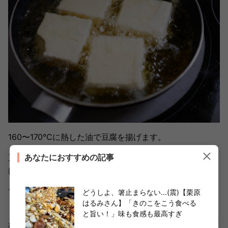
160〜170℃に熱した油で豆腐を揚げます。
あなたにおすすめの記事
豆腐同士がくっつくと衣が剥がれてしまうため、できるだ
け離して入れてくださいね。
1分半経ったらひっくり返してさらに1分半揚げ、表面がカ
どうしよ、箸止まらない...(震)【栗原
はるみさん】「きのこをこう食べる
リッとしてきたら取り出して網にのせ、油を切ります。
と旨い！」味も食感も最高すぎ
ひっくり返すときも崩れやすいので、菜箸ではなくトング