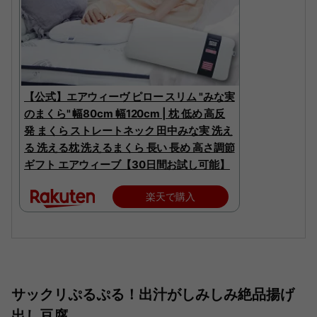
【公式】エアウィーヴ ピロー スリム "みな実
のまくら" 幅80cm 幅120cm | 枕 低め 高反
発 まくら ストレートネック 田中みな実 洗え
る 洗える枕 洗えるまくら 長い 長め 高さ調節
ギフト エアウィーブ【30日間お試し可能】
楽天で購入
サックリぷるぷる！出汁がしみしみ絶品揚げ
出し豆腐