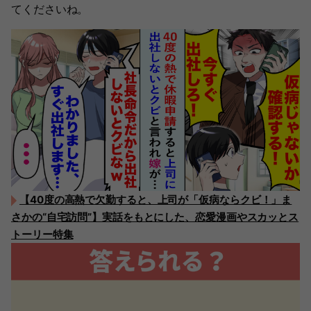
てくださいね。
【40度の高熱で欠勤すると、上司が「仮病ならクビ！」ま
さかの“自宅訪問”】実話をもとにした、恋愛漫画やスカッとス
トーリー特集