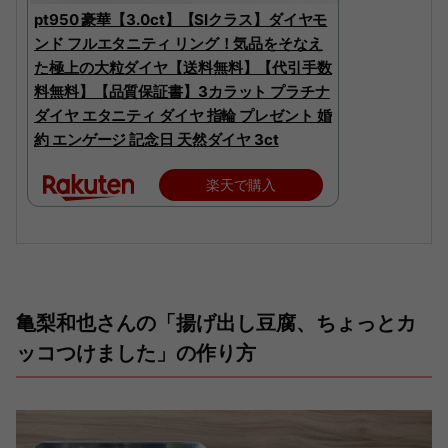
pt950 豪華【3.0ct】【SIクラス】ダイヤモ
ンド フルエタニティ リング！気品をそなえ
た極上の大粒ダイヤ【送料無料】【代引手数
料無料】【品質保証書】3カラット プラチナ
ダイヤ エタニティ ダイヤ 指輪 プレゼント 婚
約 エンゲージ 記念日 天然ダイヤ 3ct
楽天で購入
亀梨和也さんの「揚げ出し豆腐、ちょっとカ
ッコつけました」の作り方