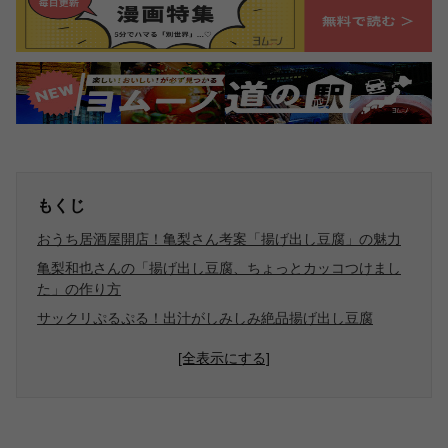
もくじ
おうち居酒屋開店！亀梨さん考案「揚げ出し豆腐」の魅力
亀梨和也さんの「揚げ出し豆腐、ちょっとカッコつけまし
た」の作り方
サックリぷるぷる！出汁がしみしみ絶品揚げ出し豆腐
[全表示にする]