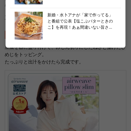
やフライ返しを使うのがおすすめ。
新婚・水卜アナが「家で作ってる」
豆腐を取り出したら、しめじをサッと揚げます。
と番組で公表【塩こぶバターときの
こ】を再現！あぁ間違いない旨さ…
作り方⑥盛り付けをする
豆腐を器に盛り付けて、みじん切りにしたねぎと揚げたし
めじをトッピング。
たっぷりと出汁をかけたら完成です。