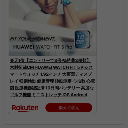
楽天1位【エントリーで3倍P&特典3種類】
木村拓哉CM HUAWEI WATCH FIT 5 Pro ス
マートウォッチ 1.92インチ 大画面ディスプ
レイ 転倒検出 健康管理 睡眠測定 心拍数 心電
図 医療機器認証済 10日間バッテリー 高度な
ゴルフ機能 ミニストレッチ IOS Android
楽天で購入