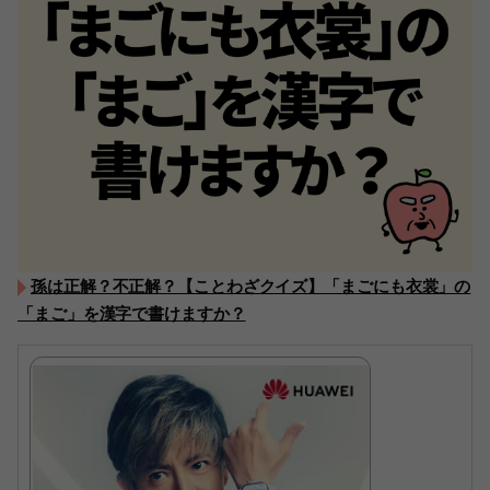
孫は正解？不正解？【ことわざクイズ】「まごにも衣裳」の
「まご」を漢字で書けますか？