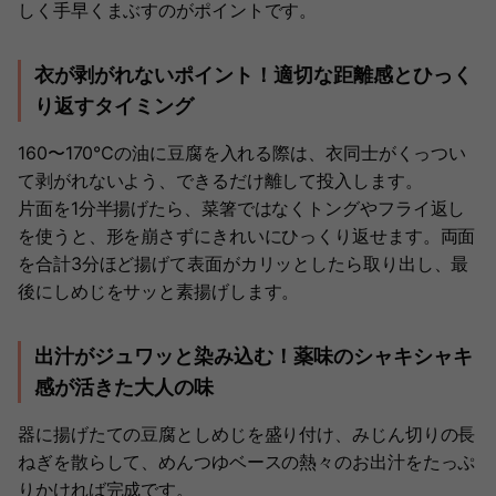
しく手早くまぶすのがポイントです。
衣が剥がれないポイント！適切な距離感とひっく
り返すタイミング
160〜170℃の油に豆腐を入れる際は、衣同士がくっつい
て剥がれないよう、できるだけ離して投入します。
片面を1分半揚げたら、菜箸ではなくトングやフライ返し
を使うと、形を崩さずにきれいにひっくり返せます。両面
を合計3分ほど揚げて表面がカリッとしたら取り出し、最
後にしめじをサッと素揚げします。
出汁がジュワッと染み込む！薬味のシャキシャキ
感が活きた大人の味
器に揚げたての豆腐としめじを盛り付け、みじん切りの長
ねぎを散らして、めんつゆベースの熱々のお出汁をたっぷ
りかければ完成です。