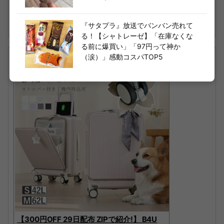
楽天で購入
『サタプラ』放送でバンバン売れて
る！【シャトレーゼ】「在庫なくな
る前に爆買い」「97円って神か
（涙）」感動コスパTOP5
【300円OFF 29日配布 ZIPで紹介!】 B4U