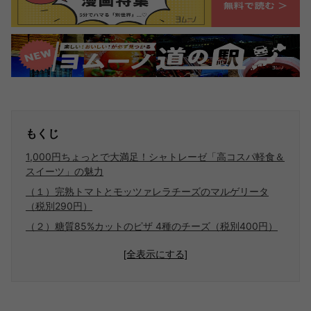
もくじ
1,000円ちょっとで大満足！シャトレーゼ「高コスパ軽食＆
スイーツ」の魅力
（１）完熟トマトとモッツァレラチーズのマルゲリータ
（税別290円）
（２）糖質85%カットのピザ 4種のチーズ（税別400円）
[全表示にする]