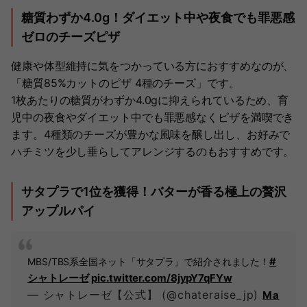
糖質わずか4.0g！ダイエット中や夜食でも罪悪感
ゼロのチーズピザ
健康や体型維持に気をつかっている方におすすめなのが、
「糖質85%カットのピザ 4種のチーズ」です。
1枚あたりの糖質がわずか4.0gに抑えられているため、育
児中の夜食やダイエット中でも罪悪感なくピザを満喫でき
ます。4種類のチーズが豊かな風味を醸し出し、お好みで
ハチミツを少し垂らしてアレンジするのもおすすめです。
サタプラで1位を獲得！バターが香る極上の贅沢
アップルパイ
#
MBS/TBS系全国ネット「サタプラ」で紹介されました！
シャトレーゼ
pic.twitter.com/8jypY7qFYw
— シャトレーゼ【公式】 (@chateraise_jp)
Ma