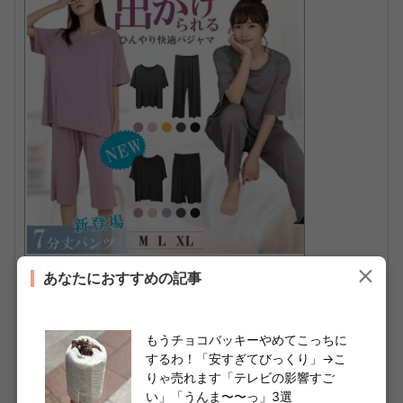
【 6/27-7/1 期間限定★35%OFFクーポン】
あなたにおすすめの記事
【楽天1位受賞】ルームウェア レディース パ
ジャマ 夏 部屋着 上下セット モダール ホーム
ウェア 薄手 可愛い 肌着 清涼感 ひんやり 涼
もうチョコバッキーやめてこっちに
しい 伸縮性 半袖 長ズボン ポケット付 春 夏
するわ！「安すぎてびっくり」→こ
秋 ロング 7分丈 ゆるめ ストレスフリー
りゃ売れます「テレビの影響すご
い」「うんま〜〜っ」3選