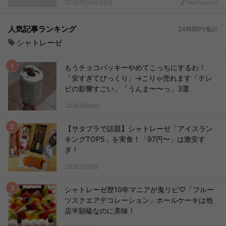
2026年06月24日
mamayumi
人気記事ランキング
24時間PV集計
シャトレーゼ
もうチョコバッキーやめてこっちにするわ！
「安すぎてびっくり」→こりゃ売れます「テレ
ビの影響すごい」「うんま〜〜っ」3選
2026/08/05
【サタプラで話題】シャトレーゼ「アイスラン
キングTOP5」を実食！「97円〜」は激安す
ぎ！
2026/05/16
シャトレーゼ歴10年マニアが鬼リピ♡「フルー
ツスクエアデコレーション」ホールケーキは他
店半額級なのに美味！