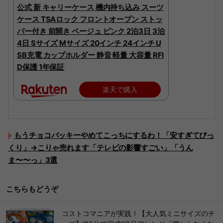
公式 新 キャリーケース 機内持ち込み スーツ
ケース TSAロック フロントオープン ストッ
パー付き 前開き ベージュ ピンク 2泊3日 3泊
4日 Sサイズ Mサイズ 20インチ 24インチ U
SB充電 カップホルダー 静音 軽量 大容量 RFI
D保護 1年保証
楽天で購入
もうチョコバッキーやめてこっちにするわ！「安すぎてびっ
くり」→こりゃ売れます「テレビの影響すごい」「うん
ま〜〜っ」3選
こちらもどうぞ
コストコマニアが実践！【大人気ミニサイズのチ