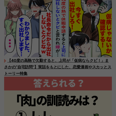
【40度の高熱で欠勤すると、上司が「仮病ならクビ！」ま
さかの“自宅訪問”】実話をもとにした、恋愛漫画やスカッとス
トーリー特集