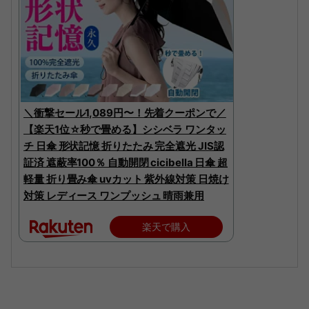
＼衝撃セール1,089円〜！先着クーポンで／
【楽天1位☆秒で畳める】シシベラ ワンタッ
チ 日傘 形状記憶 折りたたみ 完全遮光 JIS認
証済 遮蔽率100％ 自動開閉 cicibella 日傘 超
軽量 折り畳み傘 uvカット 紫外線対策 日焼け
対策 レディース ワンプッシュ 晴雨兼用
楽天で購入