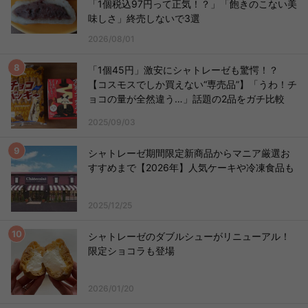
「1個税込97円って正気！？」「飽きのこない美
味しさ」終売しないで3選
2026/08/01
「1個45円」激安にシャトレーゼも驚愕！？
【コスモスでしか買えない“専売品”】「うわ！チ
ョコの量が全然違う…」話題の2品をガチ比較
2025/09/03
シャトレーゼ期間限定新商品からマニア厳選お
すすめまで【2026年】人気ケーキや冷凍食品も
2025/12/25
シャトレーゼのダブルシューがリニューアル！
限定ショコラも登場
2026/01/20