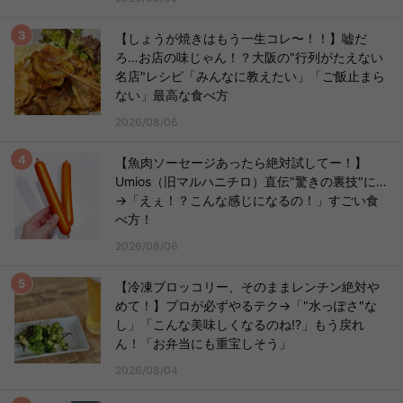
【しょうが焼きはもう一生コレ〜！！】嘘だ
ろ…お店の味じゃん！？大阪の"行列がたえない
名店"レシピ「みんなに教えたい」「ご飯止まら
ない」最高な食べ方
2026/08/06
【魚肉ソーセージあったら絶対試してー！】
Umios（旧マルハニチロ）直伝"驚きの裏技"に…
→「えぇ！？こんな感じになるの！」すごい食
べ方！
2026/08/06
【冷凍ブロッコリー、そのままレンチン絶対や
めて！】プロが必ずやるテク→「"水っぽさ"な
し」「こんな美味しくなるのね!?」もう戻れ
ん！「お弁当にも重宝しそう」
2026/08/04