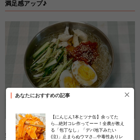
満足感アップ♪
あなたにおすすめの記事
【にんじん1本とツナ缶】余ってた
ら…絶対コレ作ってーー！全農が教え
「電子レンジで作る！簡単韓国冷麺風」があっという間に
る「包丁なし」「デパ地下みたい
完成しました〜！
(泣)」止まらぬウマさ…中毒性ありレ