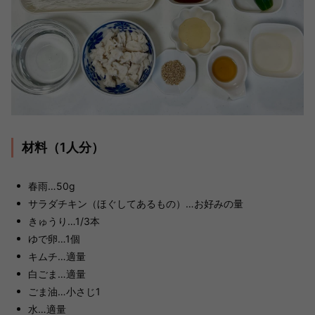
材料（1人分）
春雨…50g
サラダチキン（ほぐしてあるもの）…お好みの量
きゅうり…1/3本
ゆで卵…1個
キムチ…適量
白ごま…適量
ごま油…小さじ1
水…適量