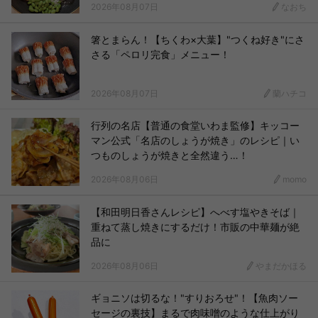
2026年08月07日
なおち
箸とまらん！【ちくわ×大葉】"つくね好き"にさ
さる「ペロリ完食」メニュー！
2026年08月07日
蘭ハチコ
行列の名店【普通の食堂いわま監修】キッコー
マン公式「名店のしょうが焼き」のレシピ｜い
つものしょうが焼きと全然違う…！
2026年08月06日
momo
【和田明日香さんレシピ】へべす塩やきそば｜
重ねて蒸し焼きにするだけ！市販の中華麺が絶
品に
2026年08月06日
やまだかほる
ギョニソは切るな！"すりおろせ"！【魚肉ソー
セージの裏技】まるで肉味噌のような仕上がり