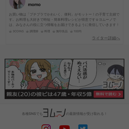
momo
お買い物は「プチプラでかわいく、便利」がモットー！の子育て主婦で
す。お料理も大好きで時短・簡単料理レシピが得意です☺︎ヨムーノで
は、みなさんの役に立つ情報をお届けできるように発信していきます！
3COINS
調理師
料理
無印良品
100均
ライター詳細へ
各種SNSでも
の最新情報が受け取れる！