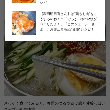
シピ
まさにTHE・韓国グルメといったビジュアルで、食卓にあ
るとなんだかテンションが上がってきます♡
【和田明日香さん】は“鶏もも肉”をこ
うするのね！？「でっかいやつ2枚が
ペロリだよ！」「このジューシーさ
よ！」お箸止まらぬ"優勝"レシピ！
さっそく食べてみると、春雨のつるつる食感と甘酸っぱい
スープが相性抜群！