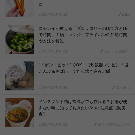
に
2026年08月06日
miho
ニチレイが教える「ブロッコリーのゆで方とゆ
で時間」！鍋・レンジ・フライパンの加熱時間
や方法を解説
2026年08月06日
ヨムーノ 編集部
"ドボン！ピッ！"でOK！【炊飯器レシピ】「塩
こんぶ＆さば缶」で作る炊き込みご飯
2026年08月06日
蘭ハチコ
インスタント麺は常温水でも作れる？お湯が使
えない時に知っておきたい3つの注意点【防災
食】
2026年08月06日
脱サラ料理家ふらお