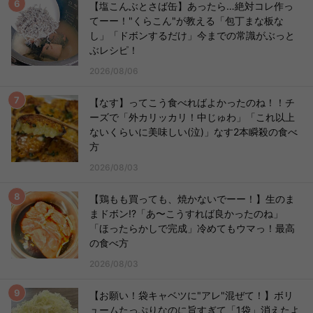
【塩こんぶとさば缶】あったら…絶対コレ作っ
てーー！"くらこん"が教える「包丁まな板な
し」「ドボンするだけ」今までの常識がぶっと
ぶレシピ！
2026/08/06
【なす】ってこう食べればよかったのね！！チ
ーズで「外カリッカリ！中じゅわ」「これ以上
ないくらいに美味しい(泣)」なす2本瞬殺の食べ
方
2026/08/03
【鶏もも買っても、焼かないでーー！】生のま
まドボン!?「あ〜こうすれば良かったのね」
「ほったらかしで完成」冷めてもウマっ！最高
の食べ方
2026/08/03
【お願い！袋キャベツに"アレ"混ぜて！】ボリ
ュームたっぷりなのに旨すぎて「1袋」消えたよ