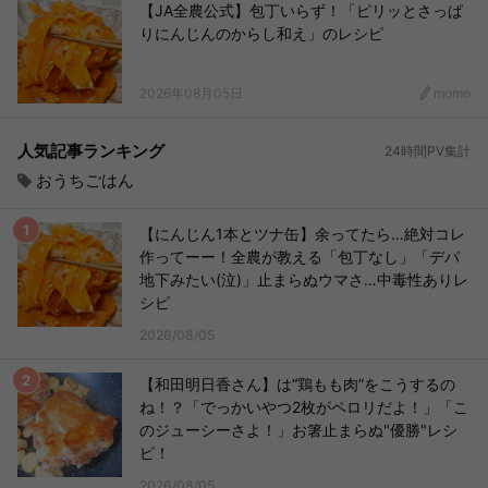
【JA全農公式】包丁いらず！「ピリッとさっぱ
りにんじんのからし和え」のレシピ
2026年08月05日
momo
人気記事ランキング
24時間PV集計
おうちごはん
【にんじん1本とツナ缶】余ってたら…絶対コレ
作ってーー！全農が教える「包丁なし」「デパ
地下みたい(泣)」止まらぬウマさ…中毒性ありレ
シピ
2026/08/05
【和田明日香さん】は“鶏もも肉”をこうするの
ね！？「でっかいやつ2枚がペロリだよ！」「こ
のジューシーさよ！」お箸止まらぬ"優勝"レシ
ピ！
2026/08/05