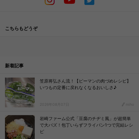
こちらもどうぞ
新着記事
笠原将弘さん流！【ピーマンの肉づめレシピ】
いつもの定番に戻れなくなるおいしさ♪
2026年08月07日
miho
岩崎ファーム公式「豆腐のチヂミ風」が超簡単
で大バズ！包丁いらずフライパン1つで完結レシ
ピ