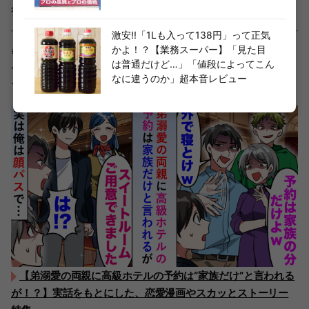
行く度に毎回リピ買いしています。
激安!!「1Lも入って138円」って正気
かよ！？【業務スーパー】「見た目
※価格などの情報は記事公開当時のもので、変更となる場
は普通だけど…」「値段によってこん
合があります。また店舗により在庫の状況も異なりますの
なに違うのか」超本音レビュー
でご了承ください。
【弟溺愛の両親に高級ホテルの予約は“家族だけ”と言われる
が！？】実話をもとにした、恋愛漫画やスカッとストーリー