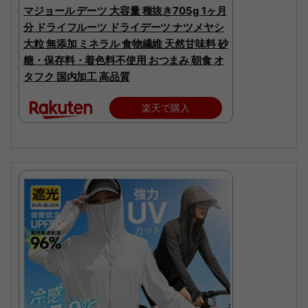
マジョール デーツ 大容量 種抜き705g 1ヶ月
分 ドライフルーツ ドライデーツ ナツメヤシ
大粒 無添加 ミネラル 食物繊維 天然甘味料 砂
糖・保存料・着色料不使用 おつまみ 朝食 オ
タフク 国内加工 高品質
楽天で購入