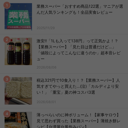
業務スーパー「おすすめ商品122選」マニアが選
んだ人気ランキングも！全品実食レビュー
2025/11/29
激安!!「1Lも入って138円」って正気かよ！？
【業務スーパー】「見た目は普通だけど…」
「値段によってこんなに違うのか」超本音レビ
ュー
2026/08/06
税込321円で10食入り！？【業務スーパー】人
気すぎてやっと買えた…(泣)「カルディより安
い！」「重宝」夏の神コスパ3選
2026/08/01
薄っぺらいのに神ボリューム！【家事ヤロウ】
見て思わず買った【業務スーパー】薄焼き餅レ
シピ【台湾屋台風包みパン】