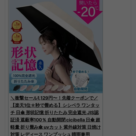
＼衝撃セール1,129円〜！先着クーポンで／
【楽天1位☆秒で畳める】シシベラ ワンタッ
チ 日傘 形状記憶 折りたたみ 完全遮光 JIS認
証済 遮蔽率100％ 自動開閉 cicibella 日傘 超
軽量 折り畳み傘 uvカット 紫外線対策 日焼け
対策 レディース ワンプッシュ 晴雨兼用