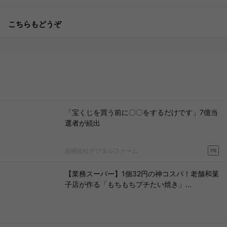
こちらもどうぞ
「宝くじを買う前に〇〇をするだけです」7億当
選者が続出
合同会社デジタルファーム
PR
【業務スーパー】1個32円の神コスパ！老舗和菓
子店が作る「もちもちプチたい焼き」...