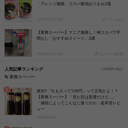
「アレンジ無限」コスパ最強おつまみ3選
2026年07月18日
つくもはる
【業務スーパー】マニア激推し！神コスパで手
間なし「おすすめスイーツ」3選
2026年07月16日
ヨムーノ 編集部
人気記事ランキング
24時間PV集計
業務スーパー
激安!!「1Lも入って138円」って正気かよ！？
【業務スーパー】「見た目は普通だけど…」
「値段によってこんなに違うのか」超本音レビ
ュー
2026/08/06