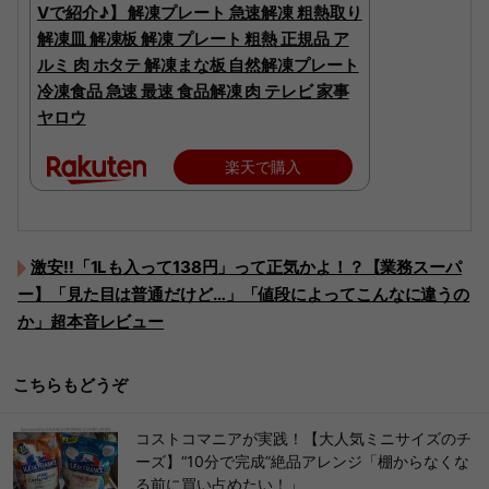
Vで紹介♪】 解凍プレート 急速解凍 粗熱取り
解凍皿 解凍板 解凍 プレート 粗熱 正規品 ア
ルミ 肉 ホタテ 解凍まな板 自然解凍プレート
冷凍食品 急速 最速 食品解凍 肉 テレビ 家事
ヤロウ
楽天で購入
激安!!「1Lも入って138円」って正気かよ！？【業務スーパ
ー】「見た目は普通だけど…」「値段によってこんなに違うの
か」超本音レビュー
こちらもどうぞ
コストコマニアが実践！【大人気ミニサイズのチ
ーズ】“10分で完成”絶品アレンジ「棚からなくな
る前に買い占めたい！」