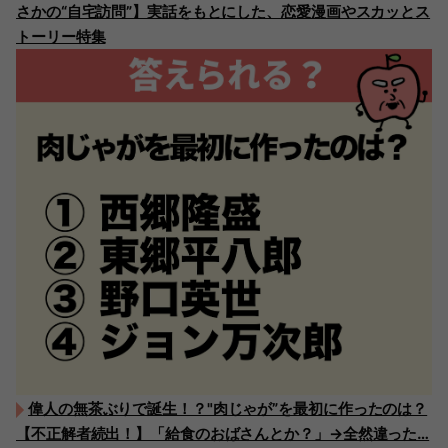
さかの“自宅訪問”】実話をもとにした、恋愛漫画やスカッとス
トーリー特集
偉人の無茶ぶりで誕生！？"肉じゃが”を最初に作ったのは？
【不正解者続出！】「給食のおばさんとか？」→全然違った…