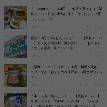
「1000ml入って354円！」他店で買うより【業
務スーパー】なら断然お得！「行くたびリピ買
いしてる」3選
2026年07月30日
つくもはる
税込213円で3袋も入ってる〜！！【業務スーパ
ー】ガチ勢が太鼓判「量が多い！」「おにぎり
にすると最高」神コスパ3選
2026年07月28日
三木ちな
【業務スーパー】リピート確定！料理が劇的に
ラクになる「おすすめ冷凍野菜」3選と時短アレ
ンジ
2026年07月25日
ヨムーノ 編集部
「本っっ当に美味しい！！」【業務スーパー】
10回以上リピ「1食149円って神…」「ひんや
り」"夏の昼食"に買うべき圧倒的コスパ3選