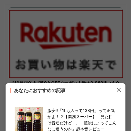
【16日正午まで50％OFFクーポン！最大9,980円→4,9
90円】北欧産〈無塩〉訳あり 骨取り さば（選べる1kg・
あなたにおすすめの記事
2kg）｜骨なし 骨抜き 鯖 天然 ノルウェー産 イギリス産
冷凍 ストック 業務用 食品 離乳食 お弁当 プロテイン DH
激安!!「1Lも入って138円」って正気
A EPA 一部地域除き 送料無料
かよ！？【業務スーパー】「見た目
楽天で購入
は普通だけど…」「値段によってこん
なに違うのか」超本音レビュー