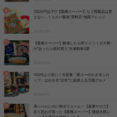
1回20円以下!?【業務スーパー】もう既製品は買
えない…！コスパ最強"原料豆"無限アレンジ
2024/11/07
【業務スーパー】解凍したら即メイン！ガチ勢
が“あったら絶対買う”冷凍刺身3選
2026/03/31
100均より安い！大容量「業スーのかき氷シロ
ップ」はかき氷"以外"に超使える万能グルメ
2019/07/11
薄っぺらいのに神ボリューム！【家事ヤロウ】
見て思わず買った【業務スーパー】薄焼き餅レ