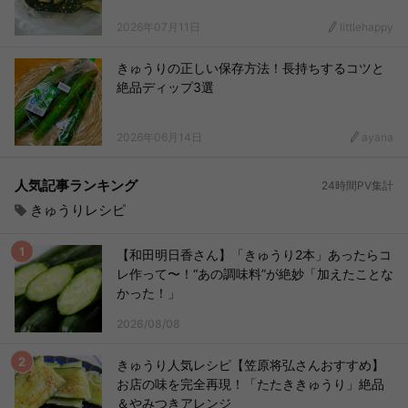
2026年07月11日
littlehappy
きゅうりの正しい保存方法！長持ちするコツと
絶品ディップ3選
2026年06月14日
ayana
人気記事ランキング
24時間PV集計
きゅうりレシピ
【和田明日香さん】「きゅうり2本」あったらコ
レ作って〜！“あの調味料”が絶妙「加えたことな
かった！」
2026/08/08
きゅうり人気レシピ【笠原将弘さんおすすめ】
お店の味を完全再現！「たたききゅうり」絶品
＆やみつきアレンジ