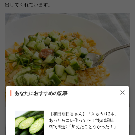
出してくれています。
あなたにおすすめの記事
【和田明日香さん】「きゅうり2本」
まずは、梅ペーストには触れずにいただいてみます。
あったらコレ作って〜！“あの調味
料”が絶妙「加えたことなかった！」