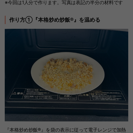
※今回は1人分で作ります。写真は表記の半分の材料です
作り方①『本格炒め炒飯®』を温める
『本格炒め炒飯®』を袋の表示に従って電子レンジで加熱