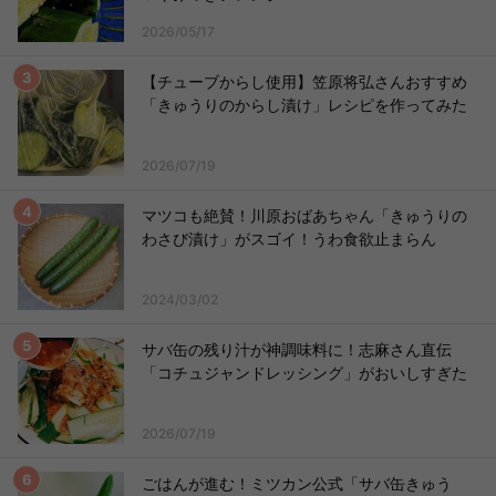
2026/05/17
【チューブからし使用】笠原将弘さんおすすめ
「きゅうりのからし漬け」レシピを作ってみた
2026/07/19
マツコも絶賛！川原おばあちゃん「きゅうりの
わさび漬け」がスゴイ！うわ食欲止まらん
2024/03/02
サバ缶の残り汁が神調味料に！志麻さん直伝
「コチュジャンドレッシング」がおいしすぎた
2026/07/19
ごはんが進む！ミツカン公式「サバ缶きゅう