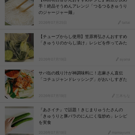
手！絶品そうめんアレンジ「つるつるきゅうり
のジャージャー麺」
2026年07月25日
taitai
【チューブからし使用】笠原将弘さんおすすめ
「きゅうりのからし漬け」レシピを作ってみた
2026年07月19日
ayana
サバ缶の残り汁が神調味料に！志麻さん直伝
「コチュジャンドレッシング」がおいしすぎた
2026年07月19日
三木ちな
『あさイチ』で話題！きじまりゅうたさんの
「きゅうりと豚バラのにんにく塩炒め」レシピ
を実食
2026年07月19日
mamayumi