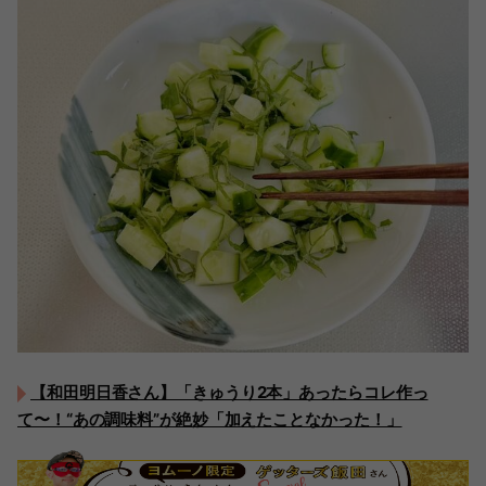
【和田明日香さん】「きゅうり2本」あったらコレ作っ
て〜！“あの調味料”が絶妙「加えたことなかった！」