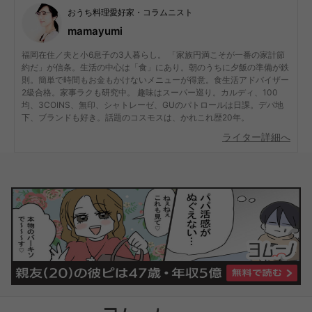
おうち料理愛好家・コラムニスト
mamayumi
福岡在住／夫と小6息子の3人暮らし。 「家族円満こそが一番の家計節
約だ」が信条。生活の中心は「食」にあり。朝のうちに夕飯の準備が鉄
則。簡単で時間もお金もかけないメニューが得意。食生活アドバイザー
2級合格。家事ラクも研究中。 趣味はスーパー巡り。カルディ、100
均、3COINS、無印、シャトレーゼ、GUのパトロールは日課。デパ地
下、ブランドも好き。話題のコスモスは、かれこれ歴20年。
ライター詳細へ