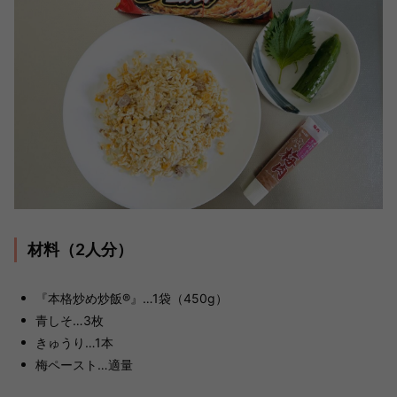
材料（2人分）
『本格炒め炒飯®』…1袋（450g）
青しそ…3枚
きゅうり…1本
梅ペースト…適量