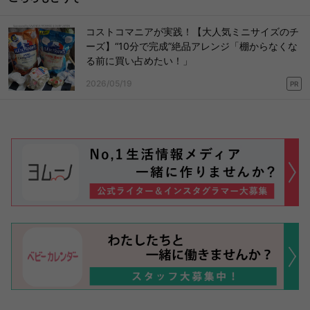
コストコマニアが実践！【大人気ミニサイズのチ
ーズ】“10分で完成”絶品アレンジ「棚からなくな
る前に買い占めたい！」
2026/05/19
PR