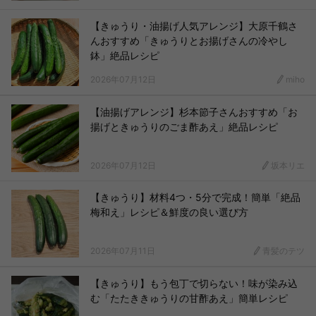
【きゅうり・油揚げ人気アレンジ】大原千鶴さ
んおすすめ「きゅうりとお揚げさんの冷やし
鉢」絶品レシピ
2026年07月12日
miho
【油揚げアレンジ】杉本節子さんおすすめ「お
揚げときゅうりのごま酢あえ」絶品レシピ
2026年07月12日
坂本リエ
【きゅうり】材料4つ・5分で完成！簡単「絶品
梅和え」レシピ＆鮮度の良い選び方
2026年07月11日
青髪のテツ
【きゅうり】もう包丁で切らない！味が染み込
む「たたききゅうりの甘酢あえ」簡単レシピ