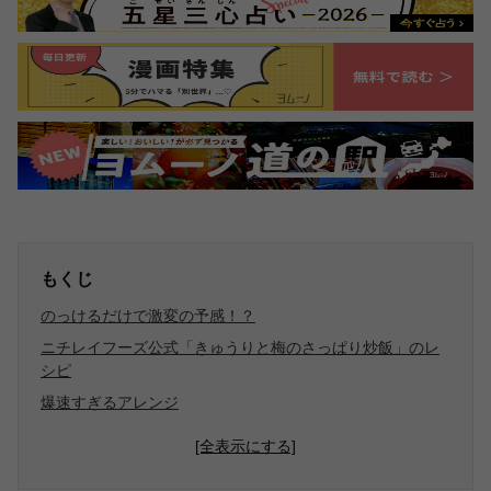
もくじ
のっけるだけで激変の予感！？
ニチレイフーズ公式「きゅうりと梅のさっぱり炒飯」のレ
シピ
爆速すぎるアレンジ
[全表示にする]