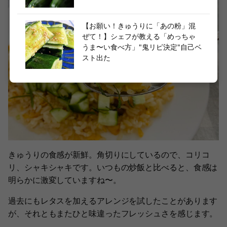
【お願い！きゅうりに「あの粉」混
ぜて！】シェフが教える「めっちゃ
うま〜い食べ方」"鬼リピ決定"自己ベ
スト出た
きゅうりの食感が新鮮。角切りにしているので、コリコ
リ、シャキシャキです。いつもの炒飯と比べると、食感は
明らかに激変していますね〜。
過去にもレタスを加えるアレンジを試したことがあります
が、それともまたひと味違ったフレッシュさを感じます。