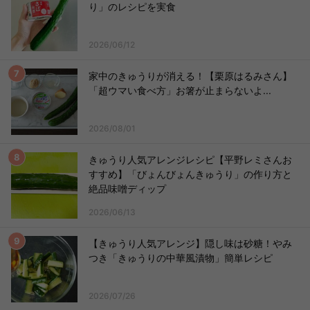
り」のレシピを実食
2026/06/12
家中のきゅうりが消える！【栗原はるみさん】
「超ウマい食べ方」お箸が止まらないよ...
2026/08/01
きゅうり人気アレンジレシピ【平野レミさんお
すすめ】「びょんびょんきゅうり」の作り方と
絶品味噌ディップ
2026/06/13
【きゅうり人気アレンジ】隠し味は砂糖！やみ
つき「きゅうりの中華風漬物」簡単レシピ
2026/07/26