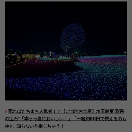
配ればたちまち人気者！？【ご当地お土産】埼玉銘菓"彩果
の宝石"「本っっ当においしい！」「一粒約50円で買えるのも
神♪」知らないと損しちゃう！