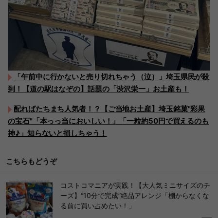
「午前中に行かないと売り切れちゃう（泣）」埼玉県民が殺
到！【道の駅はなぞの】話題の「渋沢栄一」お土産も！
配ればたちまち人気者！？【ご当地お土産】埼玉銘菓"彩果
の宝石"「本っっ当においしい！」「一粒約50円で買えるのも
神♪」知らないと損しちゃう！
こちらもどうぞ
コストコマニアが実践！【大人気ミニサイズのチ
ーズ】“10分で完成”絶品アレンジ「棚からなくな
る前に買い占めたい！」