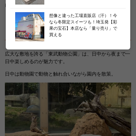
になるはず！
想像と違った工場直販店（汗）！今
なら冬限定スイーツも！埼玉発【彩
果の宝石】本店なら「量り売り」で
「東武動物公園」は一日中楽しめる♪
買える
広大な敷地を誇る「東武動物公園」は、日中から夜まで一
日中楽しめるのが魅力です。
日中は動物園で動物と触れ合いながら園内を散策。