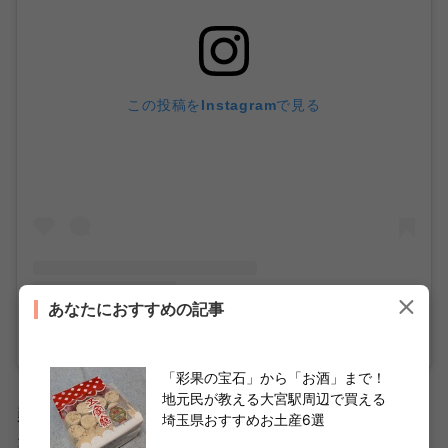
この投稿をInstagramで見る
あなたにおすすめの記事
東武動物公園【公式】(@tobu_zoo)がシェアした投稿
「彩果の宝石」から「お酒」まで！
地元民が教える大宮駅周辺で買える
勇ましいパパとママもカッコいいですが、小さなホワイト
埼玉県おすすめお土産6選
タイガーの赤ちゃんのかわいさといったら……。きっと虜