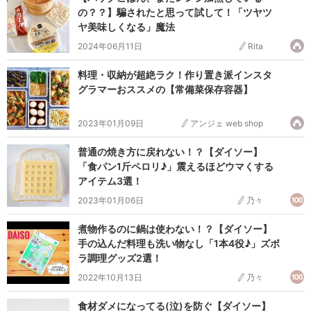
の？？】騙されたと思って試して！「ツヤツ
ヤ美味しくなる」魔法
2024年06月11日
Rita
料理・収納が超絶ラク！作り置き派インスタ
グラマーおススメの【常備菜保存容器】
2023年01月09日
アンジェ web shop
普通の焼き方に戻れない！？【ダイソー】
「食パン1斤ペロリ♪」震えるほどウマくする
アイテム3選！
2023年01月06日
乃々
煮物作るのに鍋は使わない！？【ダイソー】
手の込んだ料理も洗い物なし「1本4役♪」ズボ
ラ調理グッズ2選！
2022年10月13日
乃々
食材ダメになってる(泣)を防ぐ【ダイソー】