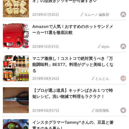
オ」の型抜きクッキーが可愛すぎ♡
2019年01月20日
ヨムーノ 編集部
Amazonで人気！おすすめのホットサンドメ
ーカー11選を徹底比較
2018年10月31日
stylo
マニア激推し！コストコで絶対買うべき「万
能調味料」BEST7。料理がグッと美味しくな
る
2018年08月24日
とんとん
【プロが選ぶ道具】キッチンばさみ１つで時
短レシピ。洗い物減で料理もラクラク！
2018年06月07日
稲垣飛鳥
インスタグラマーTammy*さんの、豆皿と箸
置きのある暮らし