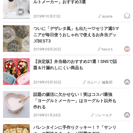
ルトメーカー」おすすめ3選
2019年10月01日
ayana
ついに「デザレタ風」も出たー♡セリア週5マ
ニアが毎日使うおしゃれで使えるお弁当グッ
ズBEST3
2019年09月20日
heco's
【決定版】弁当箱のおすすめ21選！SNSで話
題＆汁漏れしにくい商品も
2019年05月30日
ヨムーノ 編集部
話題の腸活に欠かせない！実はコスパ最強
「ヨーグルトメーカー」はヨーグルト以外も
作れる
2019年01月24日
ソレールナ
バレンタインに手作りクッキー！？「サンリ