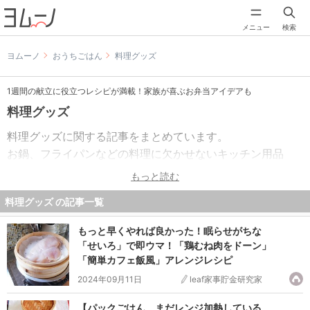
メニュー
検索
ヨムーノ
おうちごはん
料理グッズ
1週間の献立に役立つレシピが満載！家族が喜ぶお弁当アイデアも
料理グッズ
料理グッズに関する記事をまとめています。
お鍋、フライパンなどの料理に欠かせないキッチン用品
や、こんな機能があったら便利だなを叶えてくれるアイデ
もっと読む
ィアグッズまで……毎日のお料理を楽しくしてくれる料理グ
料理グッズ の記事一覧
ッズをご紹介します。
もっと早くやれば良かった！眠らせがちな
話題の最新料理グッズ情報も、いちはやくご紹介します
「せいろ」で即ウマ！「鶏むね肉をドーン」
よ。
「簡単カフェ飯風」アレンジレシピ
2024年09月11日
leaf家事貯金研究家
【パックごはん、まだレンジ加熱している