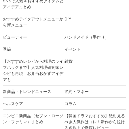
SNSで人気＆おすすめアイテムと
アイデアまとめ
おすすめテイクアウトメニューか
DIY
ら新メニュー
ビューティー
ハンドメイド（手作り）
季節
イベント
【おすすめレシピから料理のライ
雑貨
フハックまで】人気料理研究家レ
シピも再現！お弁当おかずアイデ
アも
新商品・トレンドニュース
節約・マネー
ヘルスケア
コラム
コンビニ新商品（セブン・ローソ
【韓国ドラマおすすめ】絶対見る
ン・ファミマ）まとめ
べき人気作はコレ！新作から泣け
る名作まで徹底レビュー