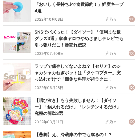
「おいしく長持ち♪で食費節約！」鮮度キープ
4選
2022年10月08日
乃々
SNSでバズった！【ダイソー】「便利まな板
グッズ3選」家事ヤロウやめざましテレビでも
引っ張りだこ！爆売れ伝説
2022年07月06日
乃々
ラップで保存してないよね？【セリア】のシ
ャカシャカねぎポットは「タケコプター」突
っ込むだけで「面倒な料理が超ラクに！」
2022年06月28日
乃々
【咽び泣き】もう失敗しません！【ダイソ
ー】「鍋入れるだけ」「レンチンするだけ」
究極の簡単3選
2022年03月11日
乃々
【悲劇】え、冷蔵庫の中でも腐るの！？