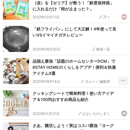
（涙）を【セリア】が救う！「鮮度保持袋」
に入れるだけ「時が止まった？」
2022年03月11日
乃々
「鉄フライパン」にして大正解！4年使って良
いVSイマイチガチレビュー
2020年09月20日
相場一花
品揃え最強「話題のホームセンターDCM」で
#STAY HOMEのくらしをアプデ！便利＆快適
アイテム9選
PR
2020年09月14日
ヨムーノ 編集部
クッキングシートで簡単料理！使い方アイデ
ア＆100均おすすめ商品も紹介
2020年01月27日
なないろのしずく
さあ、菌活しよう！実はコスパ最強「ヨーグ