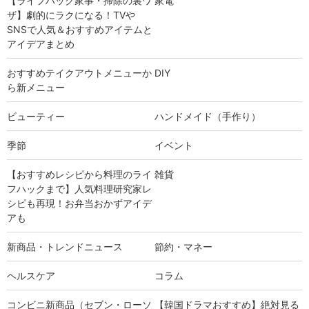
【ライフハック家事・掃除の裏ワ
家電
ザ】劇的にラクになる！TVや
SNSで人気＆おすすめアイテムと
アイデアまとめ
おすすめテイクアウトメニューか
DIY
ら新メニュー
ビューティー
ハンドメイド（手作り）
季節
イベント
【おすすめレシピから料理のライ
雑貨
フハックまで】人気料理研究家レ
シピも再現！お弁当おかずアイデ
アも
新商品・トレンドニュース
節約・マネー
ヘルスケア
コラム
コンビニ新商品（セブン・ローソ
【韓国ドラマおすすめ】絶対見る