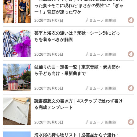
れません。
った妻→そこに現れた“まさかの男性”に「ぎゃ
ー！」背筋が凍ったワケ
2026年08月07日
ヨムーノ 編集部
甚平と浴衣の違いは？形状・シーン別にどっ
ちを着るべきか解説
2026年08月05日
ヨムーノ 編集部
盆踊りの曲・定番一覧｜東京音頭・炭坑節か
ら子ども向け・最新曲まで
2026年08月05日
ヨムーノ 編集部
読書感想文の書き方｜4ステップで迷わず書け
る完成テンプレート
2026年08月05日
ヨムーノ 編集部
海水浴の持ち物リスト｜必需品から子連れ・