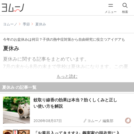
メニュー
検索
ヨムーノ
季節
夏休み
今年のお盆休みは何日？子供の熱中症対策から自由研究に役立つアイデアも
夏休み
夏休みに関する記事をまとめています。
7月の末から8月の末まで学校は夏休みになります。この夏
休みは長いようでとても短いです。だからこそ夏休みの宿
もっと読む
題は計画を立てて早めに片づけておきましょう。
夏休み の記事一覧
そうすると時間に余裕が出来て、レジャーやショッピング
蚊取り線香の効果は本当？効くしくみと正し
などに時間を使うことが出来ます。また1学期の復讐をして
い使い方を解説
おくのも良いでしょう。わからないところは残さずに2学期
を迎えたら、勉強の効率もあがるはずです。
2026年08月07日
ヨムーノ 編集部
逆に夏休みのうちに2学期の予習をしておくのもいいかもし
「お風呂入ってきます♪」義実家の脱衣所に入