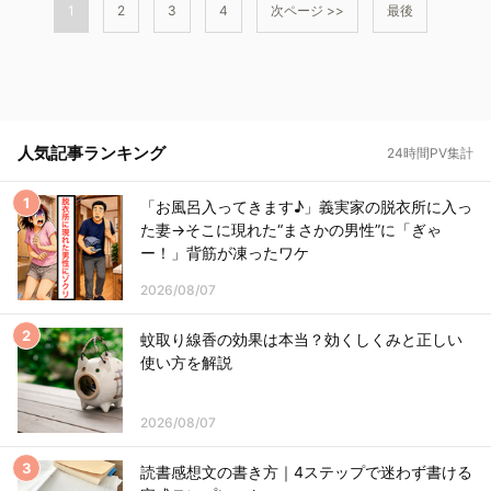
1
2
3
4
次ページ >>
最後
人気記事ランキング
24時間PV集計
「お風呂入ってきます♪」義実家の脱衣所に入っ
た妻→そこに現れた“まさかの男性”に「ぎゃ
ー！」背筋が凍ったワケ
2026/08/07
蚊取り線香の効果は本当？効くしくみと正しい
使い方を解説
2026/08/07
読書感想文の書き方｜4ステップで迷わず書ける