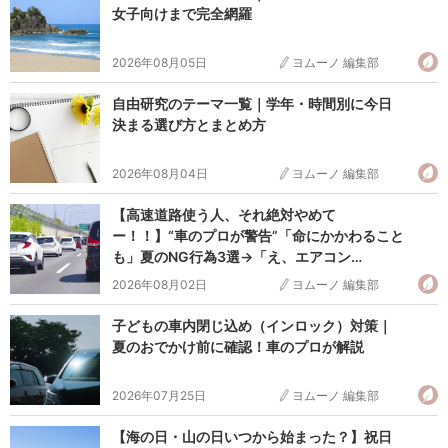
女子向けまで完全網羅
2026年08月05日
ヨムーノ 編集部
自由研究のテーマ一覧｜学年・時間別に今日
決まる選び方とまとめ方
2026年08月04日
ヨムーノ 編集部
【高速道路使う人、それ絶対やめて
ー！！】“車のプロが警告”「命にかかわること
も」夏のNG行為3選→「え、エアコン
が！？」「危なかった…」
2026年08月02日
ヨムーノ 編集部
子どもの車内閉じ込め（インロック）対策｜
夏のおでかけ前に確認！車のプロが解説
2026年07月25日
ヨムーノ 編集部
【海の日・山の日いつから始まった？】祝日