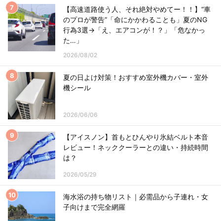
【高速道路使う人、それ絶対やめてー！！】“車
のプロが警告”「命にかかわることも」夏のNG
行為3選→「え、エアコンが！？」「危なかっ
た…」
2026/08/02
夏の日よけ対策！おすすめ室外機カバー・室外
機シール
2026/06/06
【アイスノン】首もとひんやり氷結ベルト本音
レビュー！ネッククーラーとの違い・持続時間
は？
2026/05/29
海水浴の持ち物リスト｜必需品から子連れ・女
子向けまで完全網羅