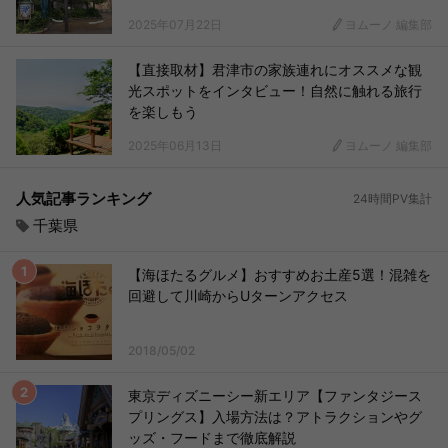
2025年07月22日
ヨムーノ 編集部
【直接取材】君津市の家族連れにオススメな観
光スポットをインタビュー！自然に触れる旅行
を楽しもう
2025年06月13日
ヨムーノ 編集部
人気記事ランキング
24時間PV集計
千葉県
【海ほたるグルメ】おすすめお土産5選！混雑を
回避して川崎からUターンアクセス
2018/05/02
東京ディズニーシー新エリア【ファンタジース
プリングス】入場方法は？アトラクションやグ
ッズ・フードまで徹底解説