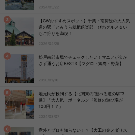
2024/05/22
【GWおすすめスポット】千葉・南房総の大人気
道の駅「とみうら枇杷倶楽部」びわグルメ＆い
ちご狩りを満喫！
2026/04/25
松戸南部市場でチェックしたい！マニアが欠か
さず通うお店BEST3【マグロ・鶏肉・野菜】
2020/01/10
地元民が殺到する【北関東の”遊べる道の駅”3
選】「大人気！ボーネルンド監修の遊び場が
100円！？」
2024/08/07
意外とプロも知らない！？【大工の金メダリス