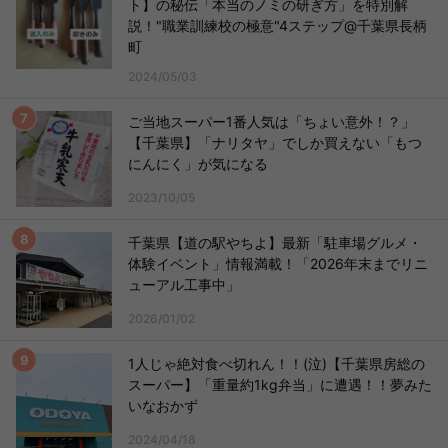
ト】の秘伝「本当のノミの研ぎ方」を特別解
説！"職業訓練校の極意"4ステップ@千葉県長柄
町
2024/05/03
ご当地スーパー1番人気は「ちょい意外！？」
【千葉県】「ナリタヤ」でしか買えない「もつ
にんにく」が気になる
2023/10/05
千葉県【道の駅やちよ】最新「駐車場グルメ・
体験イベント」情報満載！「2026年末までリニ
ューアル工事中」
2026/01/02
1人じゃ絶対食べ切れん！！(泣)【千葉県房総の
スーパー】「重量約1kg弁当」に遭遇！！夢みた
いなおかず
2024/04/18