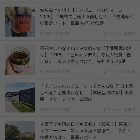
知らなきゃ損！【ディズニーハロウィーン
2025】「無料でも最大限楽しむ！」「見逃せな
い限定フード」最新お得ワザ3選
2025年10月07日
ヨムーノ 編集部
落花生しかなくね？→なめんな【千葉県民の誇
り】『ZIP!』『ヒルナンデス』でも大絶賛「飯
テロ」「友人に送りつけた」失神グルメ3選
2025年08月10日
ヨムーノ 編集部
「イノシシのシチュー」ってどんな味!?1日中楽
しめること間違いなし！【体験型 道の駅】千葉
県「グリーンファーム館山」
2025年07月28日
ヨムーノ 編集部
炎天下でも雨の日でも安心！【必見！】東京デ
ィズニーシー「新キャラ続々登場!?」「予約・
抽選方法は？」最新レポート