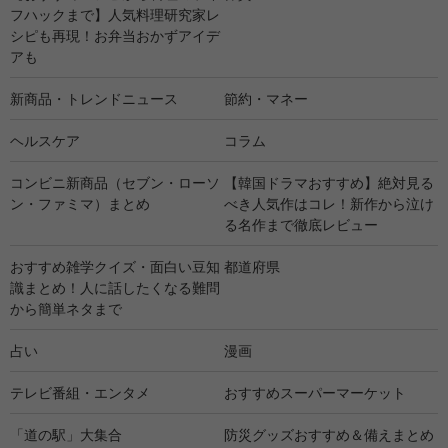
フハックまで】人気料理研究家レ
シピも再現！お弁当おかずアイデ
アも
新商品・トレンドニュース
節約・マネー
ヘルスケア
コラム
コンビニ新商品（セブン・ローソ
【韓国ドラマおすすめ】絶対見る
ン・ファミマ）まとめ
べき人気作はコレ！新作から泣け
る名作まで徹底レビュー
おすすめ雑学クイズ・面白い豆知
都道府県
識まとめ！人に話したくなる難問
から簡単ネタまで
占い
漫画
テレビ番組・エンタメ
おすすめスーパーマーケット
「道の駅」大集合
防災グッズおすすめ＆備えまとめ