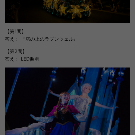
【第1問】
答え： 『塔の上のラプンツェル』
【第2問】
答え： LED照明