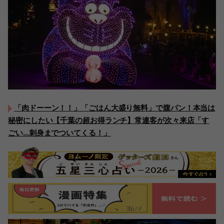
「肉ドーーン！！」「ごはん大盛り無料」で腹パン！本当は
秘密にしたい【千葉の超お得ランチ】常連客が次々来店「す
ごい…刺身までついてくる！」