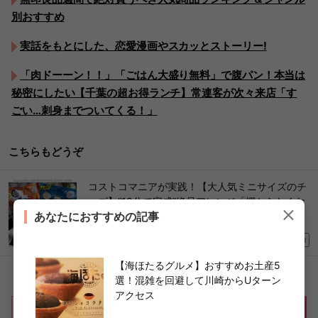
別おすすめ
実話をもとにした、恋愛漫画やスカッとストーリー!
「肉ドーーン！！」「ごはん大盛り無料」で腹パン！本当は
秘密にしたい【千葉の超お得ランチ】常連客が次々来店「す
ごい…刺身までついてくる！」
こちらもどうぞ
コストコマニアが実践！【大人気ミニサイズのチ
ーズ】“10分で完成”絶品アレンジ「棚からなくな
あなたにおすすめの記事
る前に買い占めたい！」
2026/05/19
PR
【海ほたるグルメ】おすすめお土産5
選！混雑を回避して川崎からUターン
アクセス