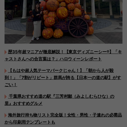
歴35年超マニアが徹底解説！【東京ディズニーシー®︎】「キ
ャストさんへの合言葉は？」ハロウィーンレポート
【もはや超人気テーマパークじゃん！】「朝から人が殺
到！」「7割がリピート」群馬が誇る【日本一の道の駅】がす
ごい！
千葉県おすすめ道の駅『三芳村鄙（みよしむらひな）の
里』おすすめグルメ
海外旅行持ち物リスト完全版！女性・男性・子連れの必需品
から印刷用テンプレートも