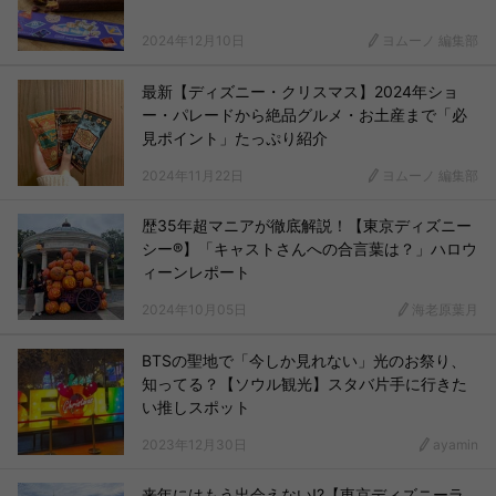
2024年12月10日
ヨムーノ 編集部
最新【ディズニー・クリスマス】2024年ショ
ー・パレードから絶品グルメ・お土産まで「必
見ポイント」たっぷり紹介
2024年11月22日
ヨムーノ 編集部
歴35年超マニアが徹底解説！【東京ディズニー
シー®︎】「キャストさんへの合言葉は？」ハロウ
ィーンレポート
2024年10月05日
海老原葉月
BTSの聖地で「今しか見れない」光のお祭り、
知ってる？【ソウル観光】スタバ片手に行きた
い推しスポット
2023年12月30日
ayamin
来年にはもう出会えない!?【東京ディズニーラ