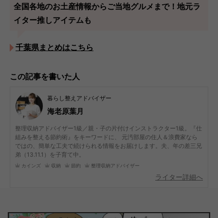
全国各地のお土産情報からご当地グルメまで！地元ラ
イター推しアイテムも
千葉県まとめはこちら
この記事を書いた人
暮らし整えアドバイザー
海老原葉月
整理収納アドバイザー1級／親・子の片付けインストラクター1級。『仕
組みを整える節約術』をキーワードに、 元汚部屋の住人＆浪費家なら
ではの、簡単な工夫で続けられる情報をお届けします。夫、年の差三兄
弟（13.11.1）を子育て中。
カインズ
収納
節約
整理収納アドバイザー
ライター詳細へ