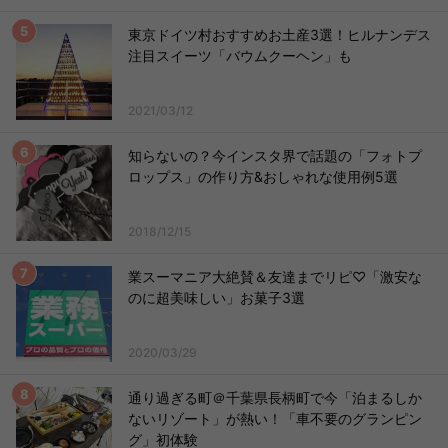
東京ドイツ村おすすめお土産3選！ヒルナンデス
注目スイーツ「バウムクーヘン」も
2021/03/12
知らないの？今インスタ界で話題の「フォトプ
ロップス」の作り方&おしゃれな使用例5選
2018/12/15
業スーマニア大絶賛＆友達までリピ♡「激安な
のに超美味しい」お菓子3選
2020/03/29
通り過ぎる町＠千葉県長柄町で今「泊まるしか
ないリゾート」が熱い！「車不要のグランピン
グ」初体験