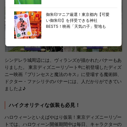
御朱印マニア厳選！東京都内【可愛
い御朱印】を拝受できる神社
BEST5！映画「天気の子」聖地も
シンデレラ城周辺には、ヴィランズが描かれたバナーもあ
りました。 東京ディズニーリゾート®︎に初登場したディズ
ニー映画『プリンセスと魔法のキス』に登場する魔術師、
ドクター・ファシリテのバナーには、人だかりができてい
ましたよ♪
ハイクオリティな仮装も必見！
ハロウィーンといえばやはり仮装！東京ディズニーリゾー
トでは、ハロウィーン開催期間中は毎日、キャラクターの