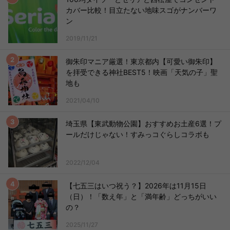
カバー比較！目立たない地味スゴがナンバーワ
ン
2019/11/21
御朱印マニア厳選！東京都内【可愛い御朱印】
を拝受できる神社BEST5！映画「天気の子」聖
地も
2021/04/10
埼玉県【東武動物公園】おすすめお土産6選！プ
ールだけじゃない！すみっコぐらしコラボも
2022/12/04
【七五三はいつ祝う？】2026年は11月15日
（日）！「数え年」と「満年齢」どっちがいい
の？
2025/11/27