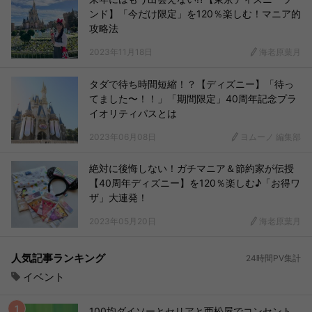
ンド】「今だけ限定」を120％楽しむ！マニア的
攻略法
2023年11月18日
海老原葉月
タダで待ち時間短縮！？【ディズニー】「待っ
てました〜！！」「期間限定」40周年記念プラ
イオリティパスとは
2023年06月08日
ヨムーノ 編集部
絶対に後悔しない！ガチマニア＆節約家が伝授
【40周年ディズニー】を120％楽しむ♪「お得ワ
ザ」大連発！
2023年05月20日
海老原葉月
人気記事ランキング
24時間PV集計
イベント
100均ダイソーとセリアと西松屋でコンセント