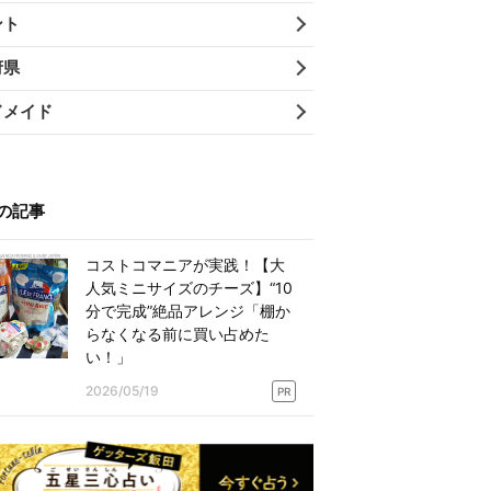
ント
府県
ドメイド
の記事
コストコマニアが実践！【大
人気ミニサイズのチーズ】“10
分で完成”絶品アレンジ「棚か
らなくなる前に買い占めた
い！」
2026/05/19
PR