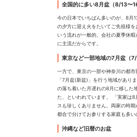
全国的に多い8月盆（8/13〜1
今の日本でいちばん多いのが、8月13
の夕方に迎え火をたいてご先祖様を
いう流れが一般的。会社の夏季休暇
に主流だからです。
東京など一部地域の7月盆（7/
一方で、東京の一部や神奈川の都市部
「7月盆(新盆)」を行う地域があり
の落ち着いた月遅れの8月に移した
た、といわれています。 「実家は8
スも珍しくありません。両家の時期
都合で分けてお参りする家庭も多い
沖縄など旧暦のお盆