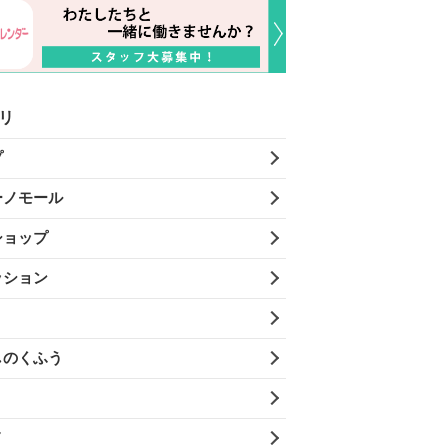
リ
プ
ーノモール
ショップ
ッション
しのくふう
メ