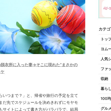
カテゴ
トッ
ヨム
人気
の脱衣所に入った妻→そこに現れた“まさかの
ファ
ワケ
収納
暮ら
らいつまで？」と、帰省や旅行の予定を立て
100均
まだ先でスケジュールを決めきれずにモヤモ
グル
もサイトによって書き方がバラバラで、結局