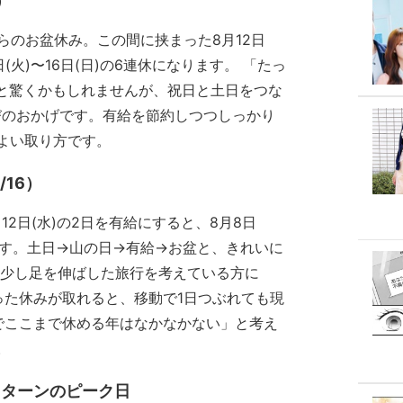
）
)からのお盆休み。この間に挟まった8月12日
日(火)〜16日(日)の6連休になります。 「たっ
」と驚くかもしれませんが、祝日と土日をつな
びのおかげです。有給を節約しつつしっかり
よい取り方です。
/16）
12日(水)の2日を有給にすると、8月8日
ります。土日→山の日→有給→お盆と、きれいに
、少し足を伸ばした旅行を考えている方に
った休みが取れると、移動で1日つぶれても現
でここまで休める年はなかなかない」と考え
。
Uターンのピーク日