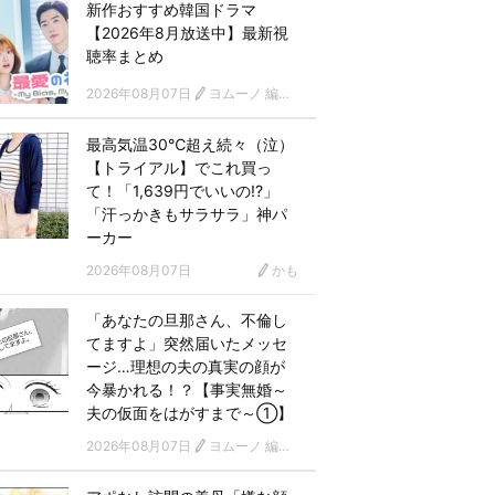
新作おすすめ韓国ドラマ
【2026年8月放送中】最新視
聴率まとめ
2026年08月07日
ヨムーノ 編集部 韓国ドラマチーム
最高気温30℃超え続々（泣）
【トライアル】でこれ買っ
て！「1,639円でいいの!?」
「汗っかきもサラサラ」神パ
ーカー
2026年08月07日
かも
「あなたの旦那さん、不倫し
てますよ」突然届いたメッセ
ージ…理想の夫の真実の顔が
今暴かれる！？【事実無婚～
夫の仮面をはがすまで～①】
2026年08月07日
ヨムーノ 編集部 漫画チーム