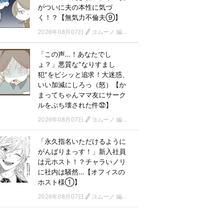
がついに夫の本性に気づ
く！？【無気力不倫夫⑨】
2026年08月07日
ヨムーノ 編集部 漫画チーム
「この声…！あなたでし
ょ？」悪質な"なりすまし
犯"をビシッと追求！大迷惑、
いい加減にしろっ（怒）【か
まってちゃんママ友にサーク
ルをぶち壊された件㉜】
2026年08月07日
ヨムーノ 編集部 漫画チーム
「永久指名いただけるように
がんばりまっす！」新入社員
は元ホスト！？チャラいノリ
に社内は騒然…【オフィスの
ホスト様①】
2026年08月07日
ヨムーノ 編集部 漫画チーム