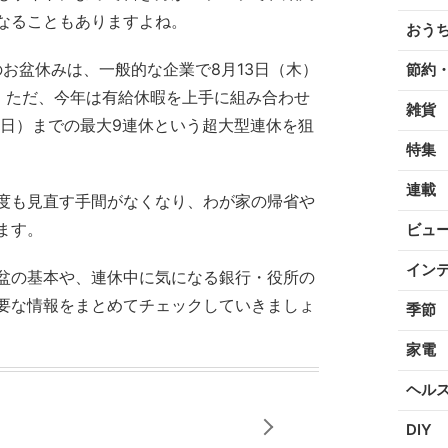
なることもありますよね。
おう
のお盆休みは、一般的な企業で8月13日（木）
節約
す。ただ、今年は有給休暇を上手に組み合わせ
雑貨
（日）までの最大9連休という超大型連休を狙
特集
連載
度も見直す手間がなくなり、わが家の帰省や
ます。
ビュ
イン
盆の基本や、連休中に気になる銀行・役所の
要な情報をまとめてチェックしていきましょ
季節
家電
ヘル
DIY