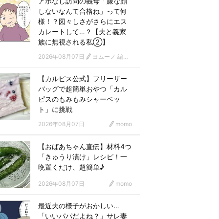
アポなし訪問の義母「嫌な顔
しないなんて合格ね」って何
様！？図々しさがさらにエス
カレートして…？【夫と義家
族に無視される私②】
2026年08月07日
ヨムーノ 編集部 漫画チーム
【カルピス公式】フリーザー
バッグで超簡単おやつ「カル
ピスのもみもみシャーベッ
ト」に挑戦
2026年08月07日
momo
【おばあちゃん直伝】材料4つ
「きゅうり漬け」レシピ！一
晩置くだけ、超簡単♪
2026年08月07日
momo
最近夫の様子がおかしい…
「いいパパだよね？」サレ妻