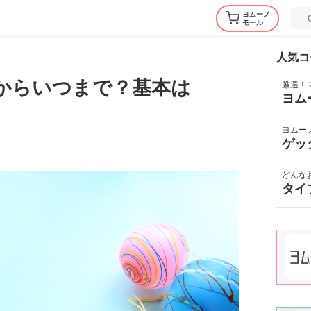
ヨムーノ
モール
人気コ
つからいつまで？基本は
厳選！
ヨム
ヨムー
ゲッ
どんな
タイ