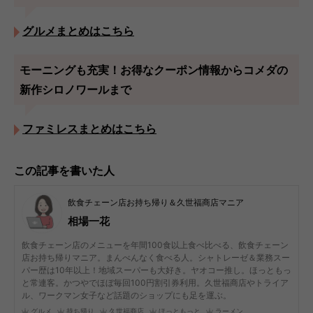
グルメまとめはこちら
モーニングも充実！お得なクーポン情報からコメダの
新作シロノワールまで
ファミレスまとめはこちら
この記事を書いた人
飲食チェーン店お持ち帰り＆久世福商店マニア
相場一花
飲食チェーン店のメニューを年間100食以上食べ比べる、飲食チェーン
店お持ち帰りマニア。まんべんなく食べる人。シャトレーゼ＆業務スー
パー歴は10年以上！地域スーパーも大好き。ヤオコー推し。ほっともっ
と常連客。かつやでほぼ毎回100円割引券利用。久世福商店やトライア
ル、ワークマン女子など話題のショップにも足を運ぶ。
グルメ
持ち帰り
久世福商店
ほっともっと
ラーメン