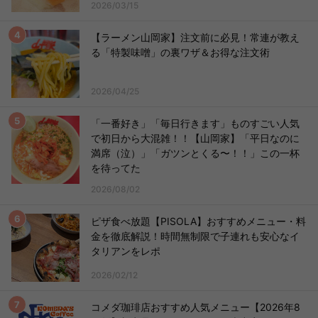
2026/03/15
【ラーメン山岡家】注文前に必見！常連が教え
る「特製味噌」の裏ワザ＆お得な注文術
2026/04/25
「一番好き」「毎日行きます」ものすごい人気
で初日から大混雑！！【山岡家】「平日なのに
満席（泣）」「ガツンとくる〜！！」この一杯
を待ってた
2026/08/02
ピザ食べ放題【PISOLA】おすすめメニュー・料
金を徹底解説！時間無制限で子連れも安心なイ
タリアンをレポ
2026/02/12
コメダ珈琲店おすすめ人気メニュー【2026年8