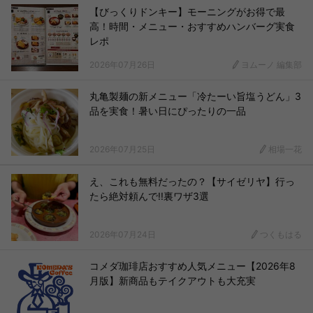
【びっくりドンキー】モーニングがお得で最
高！時間・メニュー・おすすめハンバーグ実食
レポ
2026年07月26日
ヨムーノ 編集部
丸亀製麺の新メニュー「冷たーい旨塩うどん」3
品を実食！暑い日にぴったりの一品
2026年07月25日
相場一花
え、これも無料だったの？【サイゼリヤ】行っ
たら絶対頼んで!!裏ワザ3選
2026年07月24日
つくもはる
コメダ珈琲店おすすめ人気メニュー【2026年8
月版】新商品もテイクアウトも大充実