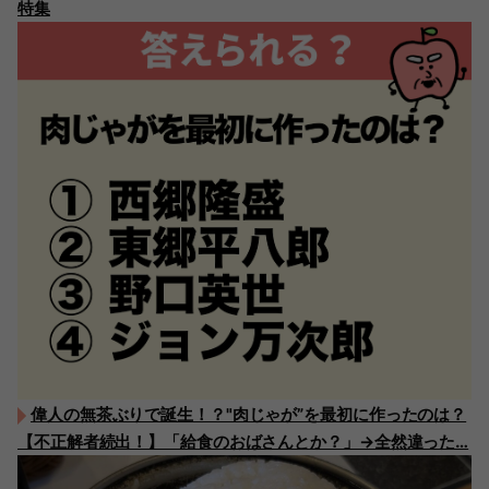
特集
偉人の無茶ぶりで誕生！？"肉じゃが”を最初に作ったのは？
【不正解者続出！】「給食のおばさんとか？」→全然違った…