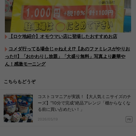
【ロケ地紹介】オモウマい店に登場したおすすめお店
コメダ行ってる場合じゃねええ!?【あのファミレスがやりお
った!!】「おかわりし放題」「大盛り無料」写真より豪華や
ん！感激モーニング
こちらもどうぞ
コストコマニアが実践！【大人気ミニサイズのチ
ーズ】“10分で完成”絶品アレンジ「棚からなくな
る前に買い占めたい！」
2026/05/19
PR