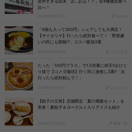
意外すぎる結末「お…おぉ！？」全4種徹底食べ
比べ！
2026年08月01日
Hayate
「9個も入って300円」シェアしても大満足！
【サイゼリヤ】行ったら絶対食べて！「野菜嫌
いの民にも朗報!?」コスパ最強3選
2026年08月01日
つくもはる
たった「100円プラス」で1.5倍量に仰天!!おひと
り様で【コメダ珈琲】行く民に激推し2選!!「次
行ったら絶対頼んで！」
2026年07月26日
つくもはる
【餃子の王将】店舗限定「夏の満腹セット」を
実食！夏餃子＆ヨーグルト入りアイスも紹介
2026年07月26日
相場一花