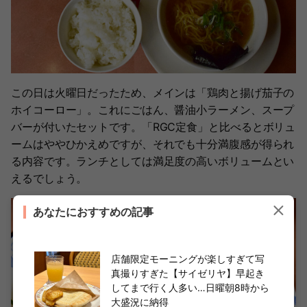
この日は火曜日だったため、メインは「鶏肉と揚げ茄子の
ホイコーロー」。これにごはん、醤油小ラーメン、スープ
バーが付いたセットです。「RGC定食」と比べるとボリュ
ームはややひかえめですが、それでも十分満腹感が得られ
る内容です。ランチとしては満足度の高いボリュームとい
えるでしょう。
あなたにおすすめの記事
店舗限定モーニングが楽しすぎて写
真撮りすぎた【サイゼリヤ】早起き
してまで行く人多い…日曜朝8時から
大盛況に納得