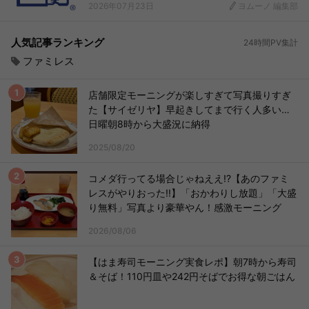
2026年07月23日
ヨムーノ 編集部
人気記事ランキング
24時間PV集計
ファミレス
店舗限定モーニングが楽しすぎて写真撮りすぎ
た【サイゼリヤ】早起きしてまで行く人多い…
日曜朝8時から大盛況に納得
2025/08/20
コメダ行ってる場合じゃねええ!?【あのファミ
レスがやりおった!!】「おかわりし放題」「大盛
り無料」写真より豪華やん！感激モーニング
2026/08/06
【はま寿司モーニング実食レポ】朝7時から寿司
＆そば！110円皿や242円そばでお得な朝ごはん