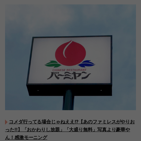
コメダ行ってる場合じゃねええ!?【あのファミレスがやりお
った!!】「おかわりし放題」「大盛り無料」写真より豪華や
ん！感激モーニング