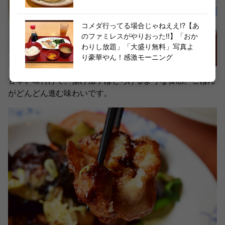
コメダ行ってる場合じゃねええ!?【あ
のファミレスがやりおった!!】「おか
わりし放題」「大盛り無料」写真よ
り豪華やん！感激モーニング
甘辛い味付けで、揚げ茄子はとろけるような食感。ごはん
がどんどん進む味わいです。