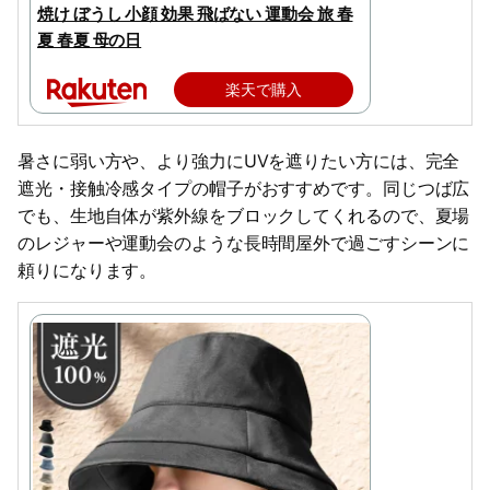
焼け ぼうし 小顔 効果 飛ばない 運動会 旅 春
夏 春夏 母の日
楽天で購入
暑さに弱い方や、より強力にUVを遮りたい方には、完全
遮光・接触冷感タイプの帽子がおすすめです。同じつば広
でも、生地自体が紫外線をブロックしてくれるので、夏場
のレジャーや運動会のような長時間屋外で過ごすシーンに
頼りになります。