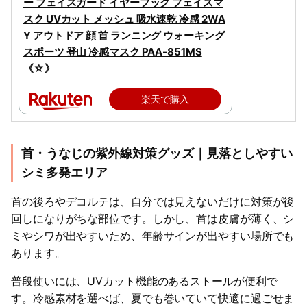
ー フェイスガード イヤーフック フェイスマ
スク UVカット メッシュ 吸水速乾 冷感 2WA
Y アウトドア 顔 首 ランニング ウォーキング
スポーツ 登山 冷感マスク PAA-851MS
《☆》
楽天で購入
首・うなじの紫外線対策グッズ｜見落としやすい
シミ多発エリア
首の後ろやデコルテは、自分では見えないだけに対策が後
回しになりがちな部位です。しかし、首は皮膚が薄く、シ
ミやシワが出やすいため、年齢サインが出やすい場所でも
あります。
普段使いには、UVカット機能のあるストールが便利で
す。冷感素材を選べば、夏でも巻いていて快適に過ごせま