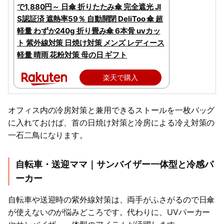
で1,880円～ 日傘 折りたたみ傘 完全遮光 JI
S認証済 遮熱率59％ 自動開閉 DeliToo 傘 超
軽量 わずか240g 折り畳み傘 6本骨 uvカッ
ト 紫外線対策 日焼け対策 メンズ レディース
軽量 晴雨 花粉対策 母の日 ギフト
楽天で購入
オフィス内の冷房対策と兼用できるストールを一枚バッグ
に入れておけば、首の日焼け対策と冷房による冷え対策の
一石二鳥になります。
自転車・送迎ママ｜サンバイザー一体型と冷感パ
ーカー
自転車や送迎時の紫外線対策は、両手がふさがるので日傘
が使えないのが悩みどころです。代わりに、UVパーカー