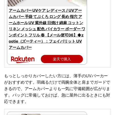
アームカバー UVケア レディース / UVアー
ムカバー 手袋 てぶくろ ロング 長め 指穴 ア
ームホール UV 紫外線 日焼け 綿麻 コットン
リネン メッシュ 配色 バイカラー ボーダー ワ
ンポイント フリル 春 【メール便可06】◆z
ootie（ズーティー）：フェイバリット UV
アームカバー
楽天で購入
もっとしっかりカバーしたい方には、薄手のUVパーカー
がおすすめです。羽織るだけで両腕全体と肩までガードで
きるので、アームカバーよりも一気に守備範囲が広がりま
す。バッグに常備しておけば、急に屋外に出るときにも対
応できます。