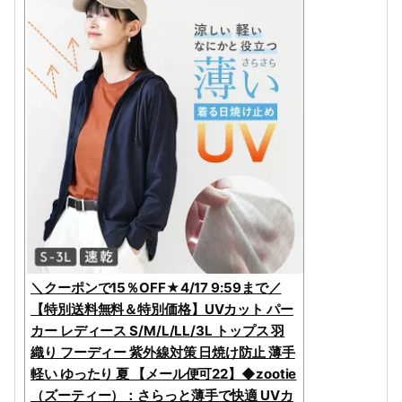
＼クーポンで15％OFF★4/17 9:59まで／
【特別送料無料＆特別価格】UVカット パー
カー レディース S/M/L/LL/3L トップス 羽
織り フーディー 紫外線対策 日焼け防止 薄手
軽い ゆったり 夏 【メール便可22】◆zootie
（ズーティー）：さらっと薄手で快適 UVカ