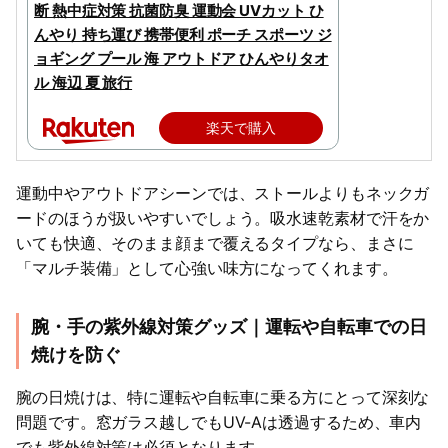
断 熱中症対策 抗菌防臭 運動会 UVカット ひ
んやり 持ち運び 携帯便利 ポーチ スポーツ ジ
ョギング プール 海 アウトドア ひんやりタオ
ル 海辺 夏 旅行
楽天で購入
運動中やアウトドアシーンでは、ストールよりもネックガ
ードのほうが扱いやすいでしょう。吸水速乾素材で汗をか
いても快適、そのまま顔まで覆えるタイプなら、まさに
「マルチ装備」として心強い味方になってくれます。
腕・手の紫外線対策グッズ｜運転や自転車での日
焼けを防ぐ
腕の日焼けは、特に運転や自転車に乗る方にとって深刻な
問題です。窓ガラス越しでもUV-Aは透過するため、車内
でも紫外線対策は必須となります。