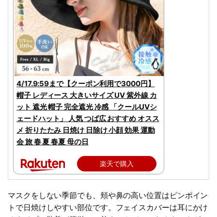
4/17.9:59まで【クーポン利用で3000円】
帽子 レディース 大きいサイズ UV 紫外線 カ
ット 遮光 帽子 完全遮光 冷感 「クールUVシ
ェードハット」 人気 つば広 おすすめ オスス
メ 折りたたみ 日焼け 日除け 小顔 効果 運動
会 旅 春 夏 春夏 母の日
楽天で購入
マスクをしない季節でも、頬や鼻の高い位置はピンポイン
トで日焼けしやすい部位です。フェイスカバーは耳にかけ