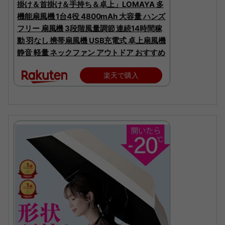
掛け＆首掛け＆手持ち＆卓上」LOMAYA 多
機能扇風機 1台4役 4800mAh 大容量 ハンズ
フリー 扇風機 3段階風量調節 連続14時間稼
動 羽なし 携帯扇風機 USB充電式 卓上扇風機
静音 軽量 ネックファン アウトドア おすすめ
楽天で購入