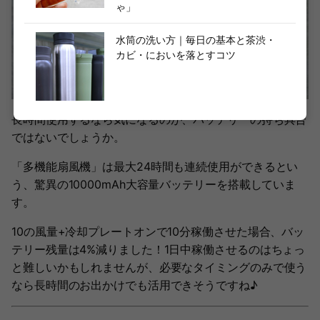
ゃ」
水筒の洗い方｜毎日の基本と茶渋・
カビ・においを落とすコツ
長時間使用するなら気になるのが、バッテリーの持ち具合
ではないでしょうか。
「多機能扇風機」は最大24時間も連続使用ができるとい
う、驚異の10000mAh大容量バッテリーを搭載していま
す。
10の風量+冷却プレートオンで10分稼働させた場合、バッ
テリー残量は4%減りました！1日中稼働させるのはちょっ
と難しいかもしれませんが、必要なタイミングのみで使う
なら長時間のお出かけでも活用できそうですね♪