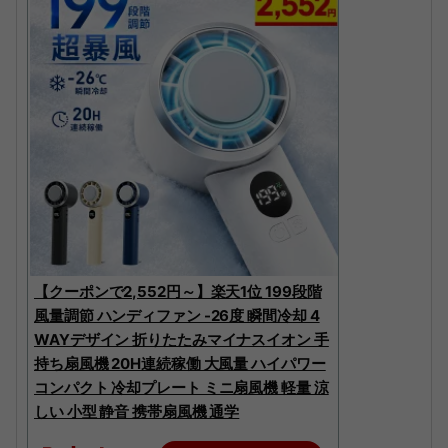
【クーポンで2,552円～】楽天1位 199段階
風量調節 ハンディファン -26度 瞬間冷却 4
WAYデザイン 折りたたみマイナスイオン 手
持ち扇風機 20H連続稼働 大風量 ハイパワー
コンパクト 冷却プレート ミニ扇風機 軽量 涼
しい 小型 静音 携帯扇風機 通学