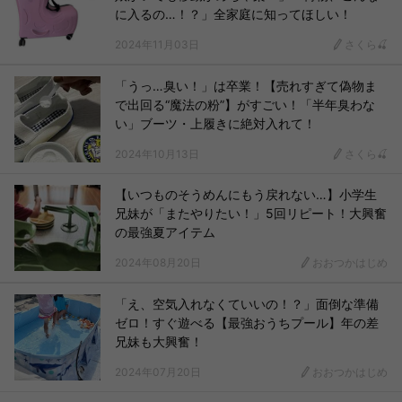
に入るの…！？」全家庭に知ってほしい！
2024年11月03日
さくら🍒
「うっ…臭い！」は卒業！【売れすぎて偽物ま
で出回る“魔法の粉”】がすごい！「半年臭わな
い」ブーツ・上履きに絶対入れて！
2024年10月13日
さくら🍒
【いつものそうめんにもう戻れない…】小学生
兄妹が「またやりたい！」5回リピート！大興奮
の最強夏アイテム
2024年08月20日
おおつかはじめ
「え、空気入れなくていいの！？」面倒な準備
ゼロ！すぐ遊べる【最強おうちプール】年の差
兄妹も大興奮！
2024年07月20日
おおつかはじめ