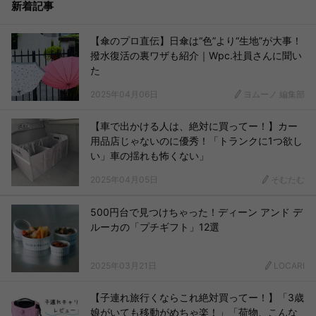
新着記事
【傘のプロ直伝】日傘は“色”より“生地”が大事！
撥水復活の裏ワザも紹介｜Wpc.社員さんに聞い
た
2025年04月06日
ヨムーノ 編集部
【車で出かける人は、絶対に買ってー！】カー
用品店じゃないのに優秀！「トランクに1つ欲し
い」車の揺れも怖くない」
2025年04月05日
そむたむ
500円台で見つけちゃった！ディーン アンド デ
ルーカの「プチギフト」12選
2025年03月21日
LOCARI
【子連れ旅行くならこれ絶対買ってー！】「3歳
娘がいても移動がめちゃ楽！」「荷物、こんな