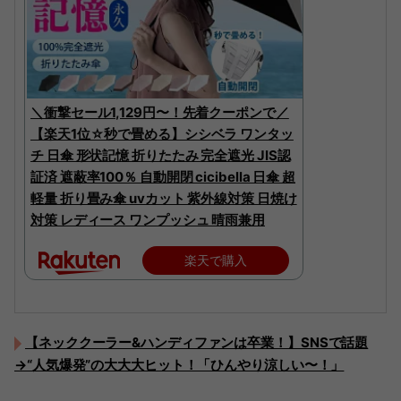
＼衝撃セール1,129円〜！先着クーポンで／
【楽天1位☆秒で畳める】シシベラ ワンタッ
チ 日傘 形状記憶 折りたたみ 完全遮光 JIS認
証済 遮蔽率100％ 自動開閉 cicibella 日傘 超
軽量 折り畳み傘 uvカット 紫外線対策 日焼け
対策 レディース ワンプッシュ 晴雨兼用
楽天で購入
【ネッククーラー&ハンディファンは卒業！】SNSで話題
→“人気爆発”の大大大ヒット！「ひんやり涼しい〜！」