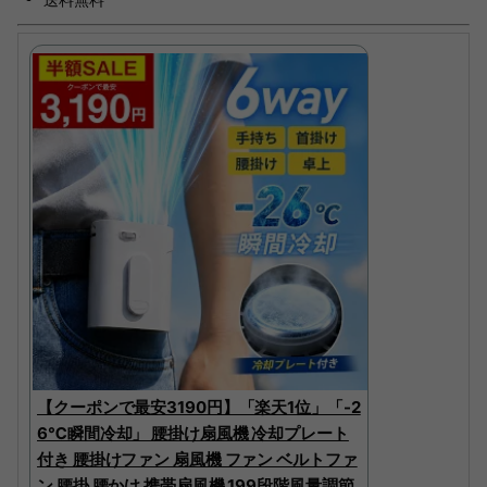
【クーポンで最安3190円】「楽天1位」「-2
6℃瞬間冷却」 腰掛け扇風機 冷却プレート
付き 腰掛けファン 扇風機 ファン ベルトファ
ン 腰掛 腰かけ 携帯扇風機 199段階風量調節