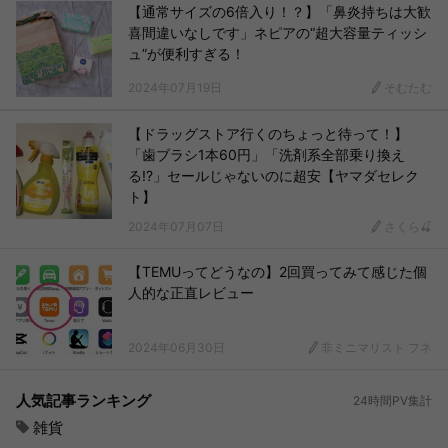
【通常サイズの6倍入り！？】「鼻炎持ちは大歓
喜間違いなしです」ネピアの“超大容量ティッシ
ュ”が便利すぎる！
2024年07月19日
そむたむ
【ドラッグストア行くのちょっと待って！】
「歯ブラシ1本60円」「洗剤系全部乗り換え
る!?」セールじゃないのに超安【ヤマダセレク
ト】
2024年07月07日
さくら🍒
【TEMUってどうなの】2回買ってみて感じた個
人的な正直レビュー
2024年06月30日
非ミニマリスト フネ
人気記事ランキング
24時間PV集計
雑貨