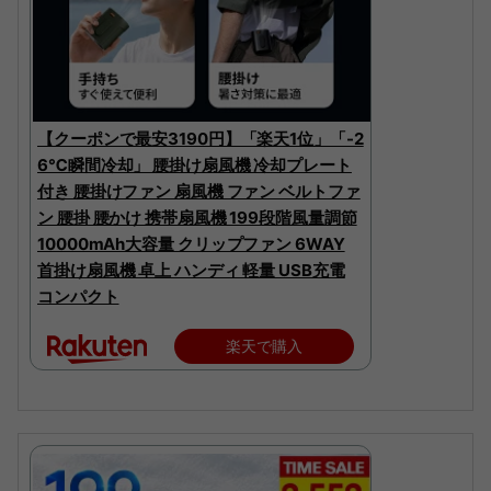
【クーポンで最安3190円】「楽天1位」「-2
6℃瞬間冷却」 腰掛け扇風機 冷却プレート
付き 腰掛けファン 扇風機 ファン ベルトファ
ン 腰掛 腰かけ 携帯扇風機 199段階風量調節
10000mAh大容量 クリップファン 6WAY
首掛け扇風機 卓上 ハンディ 軽量 USB充電
コンパクト
楽天で購入