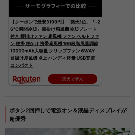
【クーポンで最安3190円】「楽天1位」「-2
6℃瞬間冷却」 腰掛け扇風機 冷却プレート
付き 腰掛けファン 扇風機 ファン ベルトファ
ン 腰掛 腰かけ 携帯扇風機 199段階風量調節
10000mAh大容量 クリップファン 6WAY
首掛け扇風機 卓上 ハンディ 軽量 USB充電
コンパクト
楽天で購入
ボタン2回押しで電源オン＆液晶ディスプレイが
超優秀