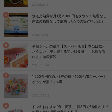
2021/03/11
水道光熱費が月1万2,000円もダウン！無理なし
家族の我慢なしで成功した5つの節約術とは？
2018/11/26
半額シールの嵐？【スーパー店員】本当は教え
たくない「安く買える狙い目食材」「お得な買
い方」徹底解説
2026/06/14
1,200万円貯めた3児の母「100均VSスーパー！
どっちが損？」4選
2020/08/09
ドンキおすすめPB「麦茶」1個3円で56個入りで
お得！時短調理の裏技も発見