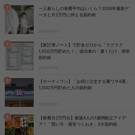
一人暮らしの食費平均はいくら？2026年最新デ
ータと月2万円に抑える節約術
2026/03/07
【家計簿ノート】で貯金ゼロから「ラクラク
1,550万円貯めた！」成功者の「書くだけ」簡単
節約術
2020/11/20
【サーティワン】「お得に注文する裏ワザ4選」
1,000万円貯めた人の節約術
2021/05/21
【食費月2万円台】家族4人の1週間献立アイデ
ア！「買い方・激安つくおき」3大節約術