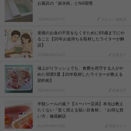
お風呂の「節水術」とNG習慣
2026年06月27日
ヨムーノ 編集部
老後のお金の不安をなくすために65歳までにや
ること【20年お金持ちを取材したライターが解
説】
2026年06月24日
村越克子
値上がりラッシュでも、食費を死守する人がや
めた習慣5選【20年取材したライターが教える
節約術】
2026年06月22日
村越克子
半額シールの嵐？【スーパー店員】本当は教え
たくない「安く買える狙い目食材」「お得な買
い方」徹底解説
2026年06月14日
青髪のテツ