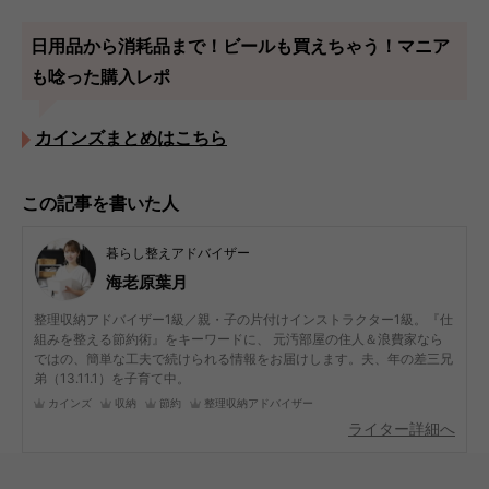
日用品から消耗品まで！ビールも買えちゃう！マニア
も唸った購入レポ
カインズまとめはこちら
この記事を書いた人
暮らし整えアドバイザー
海老原葉月
整理収納アドバイザー1級／親・子の片付けインストラクター1級。『仕
組みを整える節約術』をキーワードに、 元汚部屋の住人＆浪費家なら
ではの、簡単な工夫で続けられる情報をお届けします。夫、年の差三兄
弟（13.11.1）を子育て中。
カインズ
収納
節約
整理収納アドバイザー
ライター詳細へ