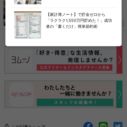
コストコマニアが実践！【大人気ミニサイズのチ
ーズ】“10分で完成”絶品アレンジ「棚からなくな
る前に買い占めたい！」
【家計簿ノート】で貯金ゼロから
「ラクラク1,550万円貯めた！」成功
2026/05/19
PR
者の「書くだけ」簡単節約術
この記事をシェア