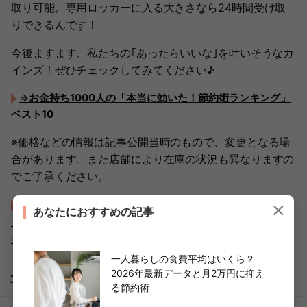
取り可能。専用ロッカーに入る大きさなら24時間受け取
りできるんです！
今後ますます、私たちの｢あったらいいな｣を叶いそうなカ
インズ！ぜひチェックしてみてください♪
⇒お金持ち1000人の「本当に効いた！節約術ランキング」
ベスト10
※価格などの情報は記事公開当時のもので、変更となる場
合があります。また店舗により在庫の状況も異なりますの
でご了承ください。
「年72万円の食費削減」した節約主婦が実践！「ストック
あなたにおすすめの記事
したのに期限切れ…」を卒業！被災経験者が続ける"ムダゼ
ロ"ローリングストック術
一人暮らしの食費平均はいくら？
2026年最新データと月2万円に抑え
こちらもどうぞ
る節約術