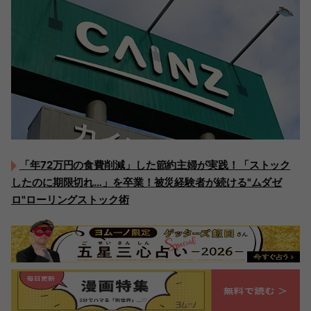
「年72万円の食費削減」した節約主婦が実践！「ストック
したのに期限切れ…」を卒業！被災経験者が続ける"ムダゼ
ロ"ローリングストック術