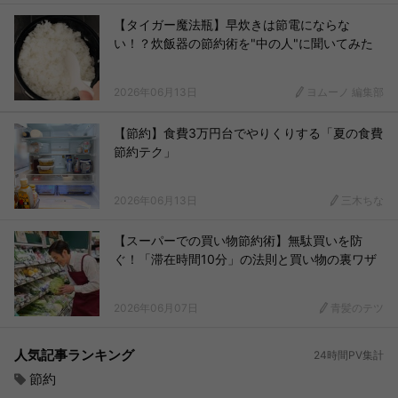
【タイガー魔法瓶】早炊きは節電にならな
い！？炊飯器の節約術を"中の人"に聞いてみた
2026年06月13日
ヨムーノ 編集部
【節約】食費3万円台でやりくりする「夏の食費
節約テク」
2026年06月13日
三木ちな
【スーパーでの買い物節約術】無駄買いを防
ぐ！「滞在時間10分」の法則と買い物の裏ワザ
2026年06月07日
青髪のテツ
人気記事ランキング
24時間PV集計
節約