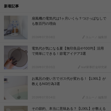
新着記事
扇風機の電気代は1ヶ月いくら？つけっぱなしで
も数百円の理由
2026年07月08日
ヨムーノ 編集部
電気代が気になる夏【無印良品や100均】活用
で簡単にできる！節電アイデア3選
2026年07月05日
leaf家事貯金研究家
お風呂の使い方でガス代が変わる！【LIXIL】が
教えるNG行為3選
2026年07月04日
ヨムーノ 編集部
その節約、本当に意味ある？【LIXIL】が教える