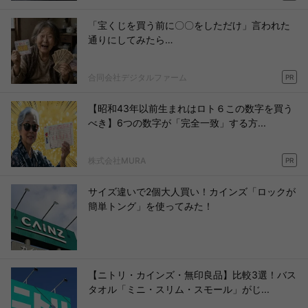
「宝くじを買う前に〇〇をしただけ」言われた
通りにしてみたら…
合同会社デジタルファーム
PR
【昭和43年以前生まれはロト６この数字を買う
べき】6つの数字が「完全一致」する方...
株式会社MURA
PR
サイズ違いで2個大人買い！カインズ「ロックが
簡単トング」を使ってみた！
【ニトリ・カインズ・無印良品】比較3選！バス
タオル「ミニ・スリム・スモール」がじ...