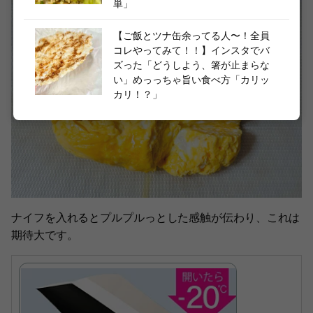
単」
【ご飯とツナ缶余ってる人〜！全員
コレやってみて！！】インスタでバ
ズった「どうしよう、箸が止まらな
い」めっっちゃ旨い食べ方「カリッ
カリ！？」
ナイフを入れるとプルプルっとした感触が伝わり、これは
期待大です。