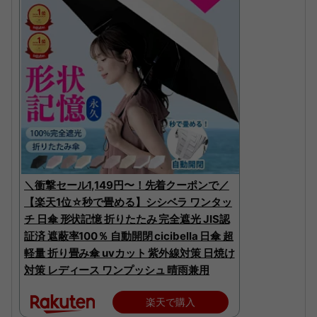
＼衝撃セール1,149円〜！先着クーポンで／
【楽天1位☆秒で畳める】シシベラ ワンタッ
チ 日傘 形状記憶 折りたたみ 完全遮光 JIS認
証済 遮蔽率100％ 自動開閉 cicibella 日傘 超
軽量 折り畳み傘 uvカット 紫外線対策 日焼け
対策 レディース ワンプッシュ 晴雨兼用
楽天で購入