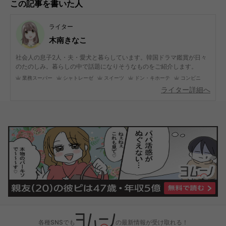
この記事を書いた人
ライター
木南きなこ
社会人の息子2人・夫・愛犬と暮らしています。韓国ドラマ鑑賞が日々
のたのしみ。暮らしの中で話題になりそうなものをご紹介します。
業務スーパー
シャトレーゼ
スイーツ
ドン・キホーテ
コンビニ
ライター詳細へ
各種SNSでも
の最新情報が受け取れる！