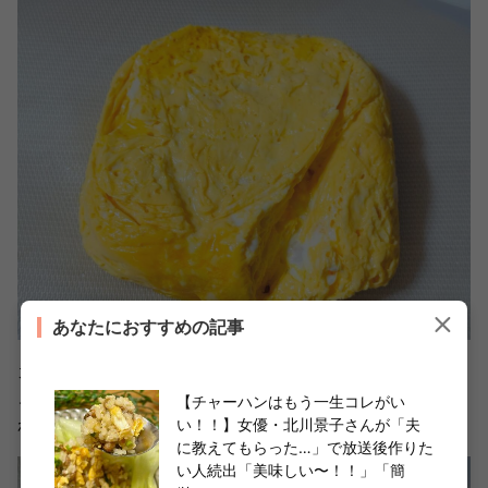
あなたにおすすめの記事
カットするため一度まな板の上にのせましょう。耐熱容器
ごとひっくり返すと簡単です。 アイラップもスルッと外
【チャーハンはもう一生コレがい
れますよ。
い！！】女優・北川景子さんが「夫
に教えてもらった…」で放送後作りた
い人続出「美味しい〜！！」「簡