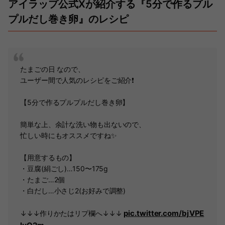
アイラップ公式Xが紹介する『5分で作るプル
プルだし巻き卵』のレシピ
たまごの日 なので、
ユーザー間で人気のレシピをご紹介❗️
【5分で作るプルプルだし巻き卵】
簡単な上、余計な洗い物も出ないので、
忙しい時にもオススメですね✨
【用意するもの】
・豆腐(絹ごし)…150〜175g
・たまご…2個
・白だし…小さじ2(お好みで調整)
pic.twitter.com/bjVPE
↓↓↓作りかたはリプ欄へ↓↓↓