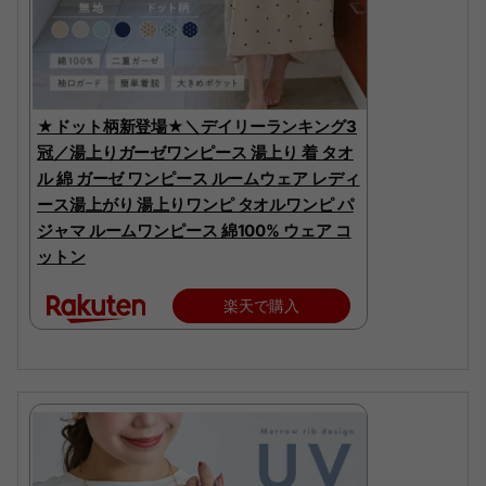
★ドット柄新登場★＼デイリーランキング3
冠／湯上りガーゼワンピース 湯上り 着 タオ
ル 綿 ガーゼ ワンピース ルームウェア レディ
ース湯上がり 湯上りワンピ タオルワンピ パ
ジャマ ルームワンピース 綿100% ウェア コ
ットン
楽天で購入