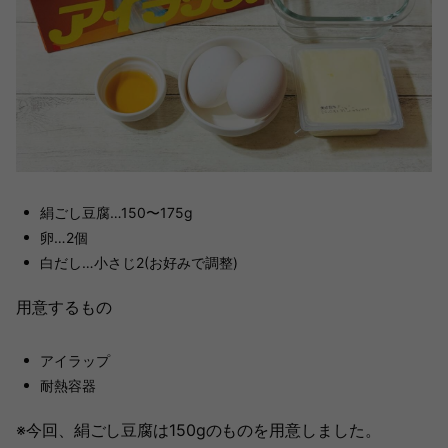
絹ごし豆腐…150〜175g
卵…2個
白だし…小さじ2(お好みで調整)
用意するもの
アイラップ
耐熱容器
※今回、絹ごし豆腐は150gのものを用意しました。