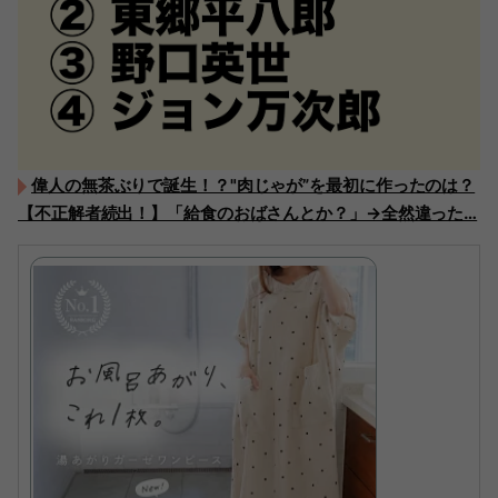
偉人の無茶ぶりで誕生！？"肉じゃが”を最初に作ったのは？
【不正解者続出！】「給食のおばさんとか？」→全然違った…