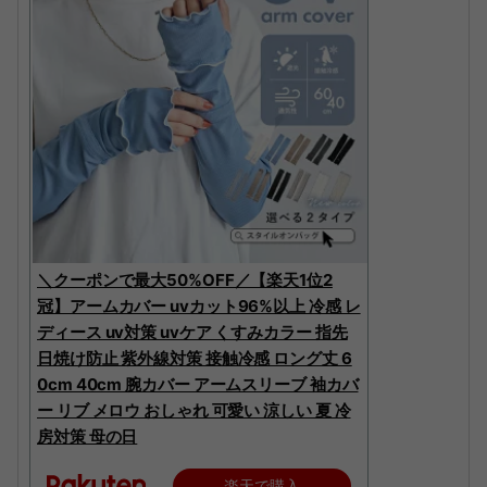
＼クーポンで最大50%OFF／【楽天1位2
冠】アームカバー uvカット96%以上 冷感 レ
ディース uv対策 uvケア くすみカラー 指先
日焼け防止 紫外線対策 接触冷感 ロング丈 6
0cm 40cm 腕カバー アームスリーブ 袖カバ
ー リブ メロウ おしゃれ 可愛い 涼しい 夏 冷
房対策 母の日
楽天で購入