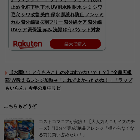
止め 化粧下地 下地 UV耐水性 耐水 シミ シワ
毛穴 シワ改善 美白 保水 肌荒れ防止 ノンケミ
カル 紫外線吸収剤フリー 紫外線ケア 紫外線
UVケア 高保湿 赤み 洗顔 ゆうパケット対象
楽天で購入
【お願い！とうもろこしの皮はむかないで！？】"全農広報
部"が教えるレンジ加熱→「これでよかったのね！」「ラップ
もいらん」今年の夏中リピ
こちらもどうぞ
コストコマニアが実践！【大人気ミニサイズのチ
ーズ】“10分で完成”絶品アレンジ「棚からなくな
る前に買い占めたい！」