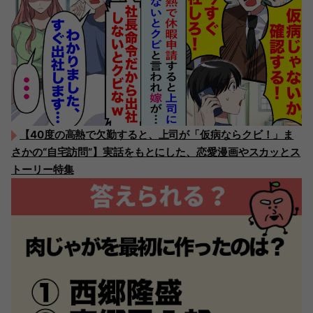
【40度の高熱で欠勤すると、上司が「仮病ならクビ！」ま
さかの“自宅訪問”】実話をもとにした、恋愛漫画やスカッとス
トーリー特集