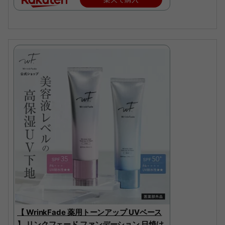
【 WrinkFade 薬用トーンアップ UVベース
】 リンクフェード ファンデーション 日焼け