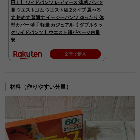
円！】 ワイドパンツ レディース 涼感 パンツ
夏 ウエストゴム ウエスト紐 2タイプ 選べる
丈 短め丈 普通丈 イージーパンツ ゆったり 体
型カバー 薄手 軽量 カジュアル【 ダブルタッ
クワイドパンツ 】ウエスト紐がページ内最
安
楽天で購入
材料（作りやすい分量）