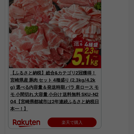
【ふるさと納税】総合&カテゴリ2冠獲得！
宮崎県産 豚肉 セット 4種盛り (2.3kg/4.2k
g) 選べる内容量＆発送時期 バラ 肩ロース モ
モ 小間切れ 大容量 小分け 送料無料 SKU-N2
04【宮崎県都城市は2年連続ふるさと納税日
本一！】
楽天で購入