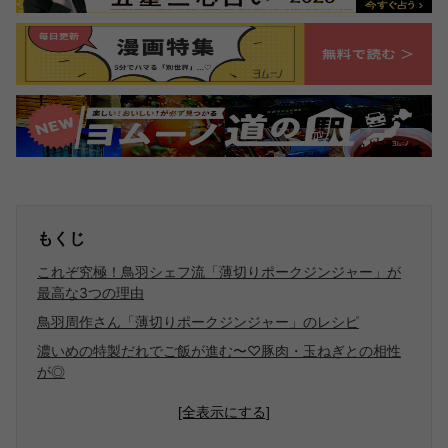
もくじ
これぞ究極！鳥羽シェフ流「薄切りポークジンジャー」が
最高な3つの理由
鳥羽周作さん「薄切りポークジンジャー」のレシピ
濃いめの特製だれでご飯が進む〜♡豚肉・玉ねぎとの相性
が◎
[全表示にする]