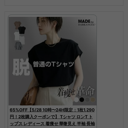
65%OFF【5/28 10時〜24H限定：1枚1,290
円！2枚購入クーポンで】 Tシャツ ロンT ト
ップス レディース 着痩せ 華奢見え 半袖 長袖