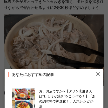
豚肉の色が変わってきたら玉ねぎを加え、出た脂を拭き取
りながら混ぜ合わせるように2分30秒ほど炒めましょう！
あなたにおすすめの記事
お、お店ですか!?【タサン志麻さん
豚肉が薄切りなのですぐに火が通り、玉ねぎとも炒め合わ
は“しょうが焼き”をこう作る！】「あ
せやすいところが、いいなと思ったポイントでした。
の調味料で神進化！」人気レシピ24
選