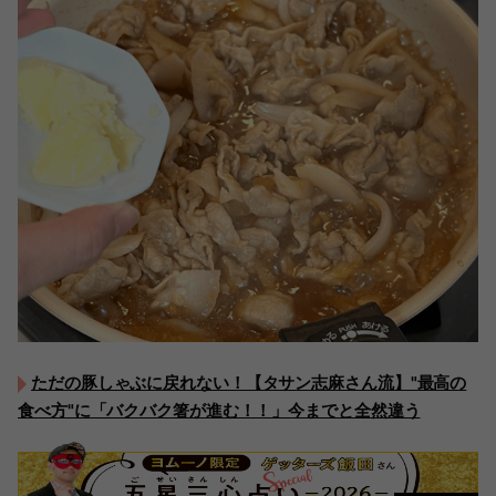
ただの豚しゃぶに戻れない！【タサン志麻さん流】"最高の
食べ方"に「バクバク箸が進む！！」今までと全然違う