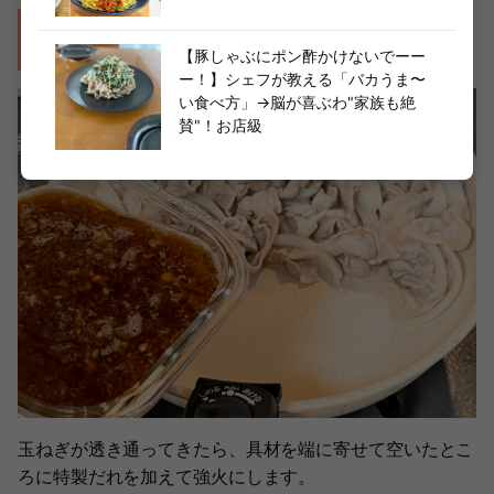
作り方④たれを入れて煮絡め、バターを加えて
馴染んだら完成！
【豚しゃぶにポン酢かけないでーー
ー！】シェフが教える「バカうま〜
い食べ方」→脳が喜ぶわ"家族も絶
賛"！お店級
玉ねぎが透き通ってきたら、具材を端に寄せて空いたとこ
ろに特製だれを加えて強火にします。