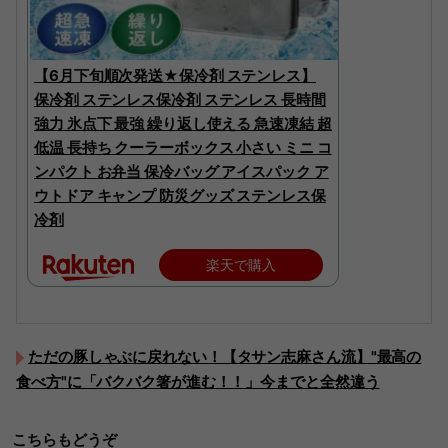
【6月下旬順次発送★保冷剤 ステンレス】
保冷剤 ステンレス保冷剤 ステンレス 長時間
強力 氷点下 最強 繰り返し使える 急速凍結 超
低温 長持ち クーラーボックス 小さい ミニ コ
ンパクト お弁当 保冷バッグ アイスパック ア
ウトドア キャンプ 防災グッズ ステンレス保
冷剤
楽天で購入
ただの豚しゃぶに戻れない！【タサン志麻さん流】"最高の
食べ方"に「バクバク箸が進む！！」今までと全然違う
こちらもどうぞ