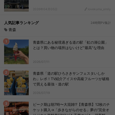
2026年04月05日
lovekuma_emily
人気記事ランキング
24時間PV集計
青森
青森県にある秘境過ぎる道の駅「虹の湖公園」
とは？買い物の場所はないけど"最高"な理由
2026/07/11
青森県「道の駅ひろさきサンフェスタいしか
わ」レポ！TV紹介アイスや高級フルーツが破格
で買える最強・道の駅
2026/07/19
ピーク期は朝7時〜大混雑!?【青森県】12枚のチ
ケット購入→「歩きながらのせる」夢の“完全オ