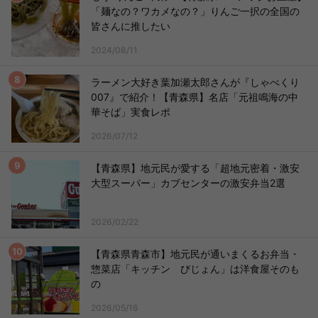
「麺なの？ワカメなの？」りんご一択の全国の
皆さんに推したい
2024/08/11
ラーメン大好き葉加瀬太郎さんが『しゃべくり
007』で紹介！【青森県】名店「元祖鳴海の中
華そば」実食レポ
2026/07/12
【青森県】地元民が愛する「超地元密着・激安
大型スーパー」カブセンターの激安弁当2選
2026/02/22
【青森県青森市】地元民が通いまくるお弁当・
惣菜店「キッチン びじょん」は洋食屋そのも
の
2026/05/16