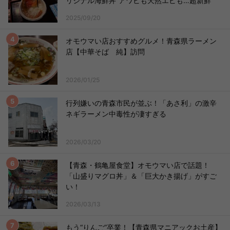
リジナル海鮮丼”アワビも天然エビも…超新鮮
2025/09/20
オモウマい店おすすめグルメ！青森県ラーメン
店【中華そば 純】訪問
2026/01/25
行列嫌いの青森市民が並ぶ！「あさ利」の激辛
ネギラーメン中毒性が凄すぎる
2026/03/20
【青森・鶴亀屋食堂】オモウマい店で話題！
「山盛りマグロ丼」＆「巨大かき揚げ」がすご
い！
2026/03/13
もう“りんご”卒業！【青森県マニアックお土産】