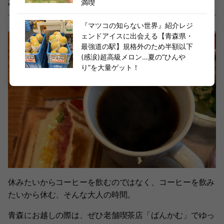
む】で過ごす大人時間
満喫
『マツコの知らない世界』紹介レジ
ェンドアイスに出会える【青森県・
最強道の駅】規格外のため半額以下
(感涙)超高級メロン…夏の“ひんや
り”を大量ゲット！
休みたいからコーヒーを飲むのではなく、コーヒーを飲み
たいから休む、そんな大人の時間。
青森にお越しの際は、ぜひ老舗喫茶店「ばんかむ」でゆっ