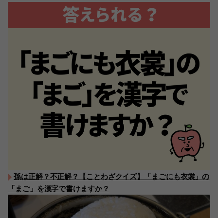
孫は正解？不正解？【ことわざクイズ】「まごにも衣裳」の
「まご」を漢字で書けますか？