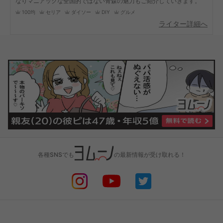
なりマニアックな全国的ではない青森の魅力もご紹介していきます。
100均
セリア
ダイソー
DIY
グルメ
ライター詳細へ
各種SNSでも
の最新情報が受け取れる！