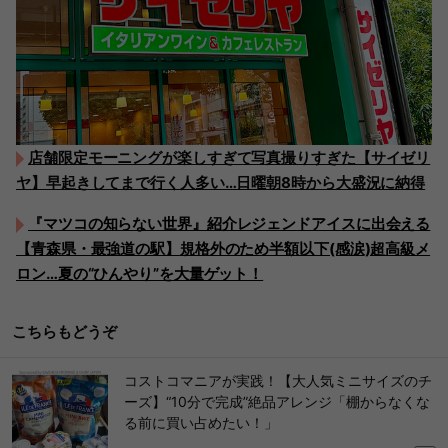
店舗限定モーニングが楽しすぎて写真撮りすぎた【サイゼリ
ヤ】早起きしてまで行く人多い…日曜朝8時から大盛況に納得
『マツコの知らない世界』紹介レジェンドアイスに出会える
【青森県・最強道の駅】規格外のため半額以下(感涙)超高級メ
ロン…夏の“ひんやり”を大量ゲット！
こちらもどうぞ
コストコマニアが実践！【大人気ミニサイズのチ
ーズ】“10分で完成”絶品アレンジ「棚からなくな
る前に買い占めたい！」