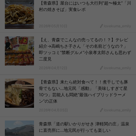
【青森県】屋台にはいつも大行列“超〜極太”「川
村の焼きそば」実食レポ
2026年05月10日
lovekuma_emily
【え、青森でこんなの売ってるの！？】テレビ
紹介→高嶋ちさ子さん「その名前どうなの？」
即ツッコミ“禁断グルメ”小泉孝太郎さんも思わず
二度見
2026年04月12日
lovekuma_emily
【青森県】来たら絶対食べて！！煮干しでも豚
骨でもない…地元民「感動」「美味しすぎて星
10つ」芸能人も悶絶“最強ハイブリッドラーメ
ン”の正体
2026年04月05日
lovekuma_emily
青森県「道の駅いかりがせき 津軽関の庄」温泉
に直売所に…地元民が行っても楽しい