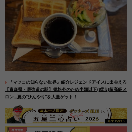
『マツコの知らない世界』紹介レジェンドアイスに出会える
【青森県・最強道の駅】規格外のため半額以下(感涙)超高級メ
ロン…夏の“ひんやり”を大量ゲット！