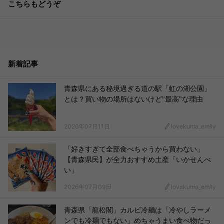
こちらもどうぞ
新着記事
青森県にある秘境過ぎる道の駅「虹の湖公園」
とは？買い物の場所はないけど"最高"な理由
2026年07月11日
lovekuma_emily
「好きすぎて全部食べちゃうから買わない」
【青森県民】が全力おすすめ土産「いかせんべ
い」
2026年07月09日
lovekuma_emily
青森県「龍松閣」カルビ冷麺は「冷やしラーメ
ンでも冷麺でもない」めちゃうまい食べ物だっ