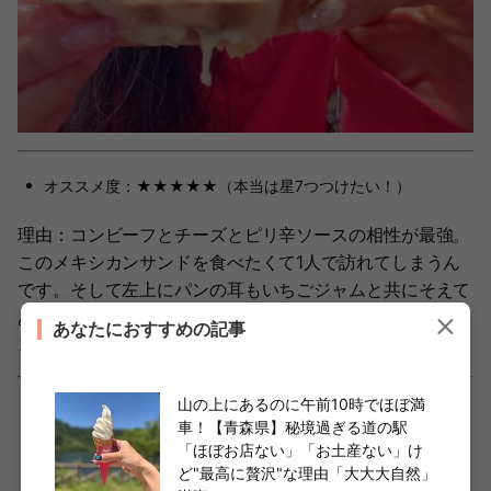
オススメ度：★★★★★（本当は星7つつけたい！）
理由：コンビーフとチーズとピリ辛ソースの相性が最強。
このメキシカンサンドを食べたくて1人で訪れてしまうん
です。そして左上にパンの耳もいちごジャムと共にそえて
あり、これがまたオヤツみたいで得した気分になります。
あなたにおすすめの記事
ヨーグルトもついてくるので大満足ランチセットです。
山の上にあるのに午前10時でほぼ満
車！【青森県】秘境過ぎる道の駅
「ほぼお店ない」「お土産ない」け
「ここに来たい」から飲みに来る【ばんか
ど"最高に贅沢"な理由「大大大自然」