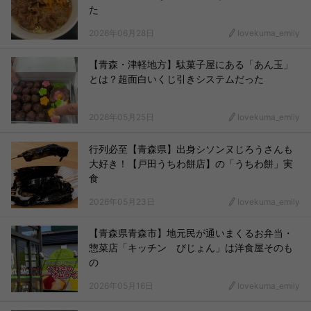
た
2026年06月28日
lovekuma_emily
【青森・津軽地方】駄菓子屋にある「あん玉」
とは？超面白いくじ引きシステムだった
2026年05月25日
lovekuma_emily
行列必至【青森県】出身シソンヌじろうさんも
大好き！【戸田うちわ餅店】の「うちわ餅」実
食
2026年05月23日
lovekuma_emily
【青森県青森市】地元民が通いまくるお弁当・
惣菜店「キッチン びじょん」は洋食屋そのも
の
2026年05月16日
lovekuma_emily