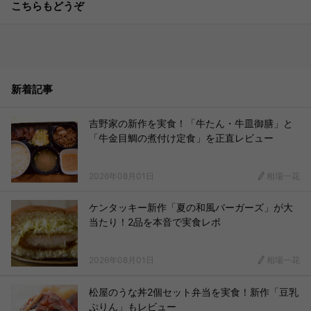
こちらもどうぞ
新着記事
吉野家の新作を実食！「牛たん・牛皿御膳」と
「牛金目鯛の煮付け定食」を正直レビュー
2026年08月01日
相場一花
ケンタッキー新作「夏の和風バーガーズ」が大
当たり！2品を本音で実食レポ
2026年08月01日
相場一花
松屋のうな丼2個セット弁当を実食！新作「豆乳
ぷりん」もレビュー