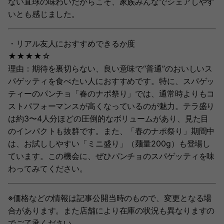
ない直球の味わいだからこそ、家族みんなでシェアしやす
いとも感じました。
・リアル友人におすすめできるか度
★★★★☆
理由：期待を裏切らない、良い意味で“普通”のおいしいス
パゲッティを食べたい人におすすめです。特に、スパゲッ
ティーのパンチョ「春のナポ祭り」では、通常時よりもコ
ストパフォーマンスが高くなっているのが魅力。テラ盛り
は約3〜4人分ほどの圧倒的なボリュームがあり、見た目
のインパクトも抜群です。また、「春のナポ祭り」期間中
は、お試ししやすい「ミニ盛り」（麺量200g）も登場し
ています。この機会に、ぜひパンチョのスパゲッティを味
わってみてください。
※価格などの情報は記事公開当時のもので、変更となる場
合があります。また店舗により在庫の状況も異なりますの
でご了承ください。