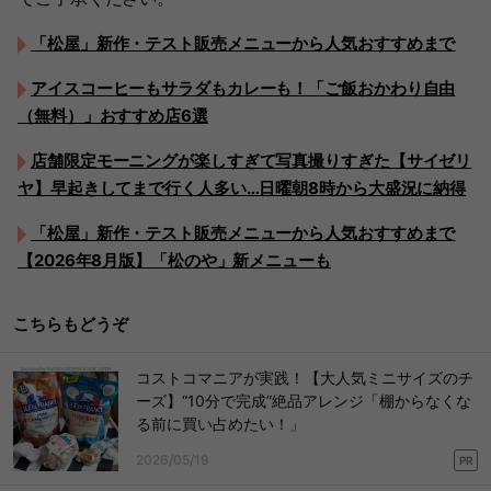
「松屋」新作・テスト販売メニューから人気おすすめまで
アイスコーヒーもサラダもカレーも！「ご飯おかわり自由
（無料）」おすすめ店6選
店舗限定モーニングが楽しすぎて写真撮りすぎた【サイゼリ
ヤ】早起きしてまで行く人多い…日曜朝8時から大盛況に納得
「松屋」新作・テスト販売メニューから人気おすすめまで
【2026年8月版】「松のや」新メニューも
こちらもどうぞ
コストコマニアが実践！【大人気ミニサイズのチ
ーズ】“10分で完成”絶品アレンジ「棚からなくな
る前に買い占めたい！」
2026/05/19
PR