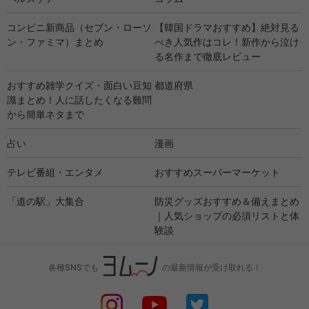
コンビニ新商品（セブン・ローソ
【韓国ドラマおすすめ】絶対見る
ン・ファミマ）まとめ
べき人気作はコレ！新作から泣け
る名作まで徹底レビュー
おすすめ雑学クイズ・面白い豆知
都道府県
識まとめ！人に話したくなる難問
から簡単ネタまで
占い
漫画
テレビ番組・エンタメ
おすすめスーパーマーケット
「道の駅」大集合
防災グッズおすすめ＆備えまとめ
｜人気ショップの必須リストと体
験談
各種SNSでも
の最新情報が受け取れる！