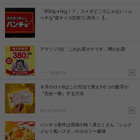
「600g→1kg！？」コメダどころじゃない！レ
ベチな“逆サイズ詐欺”に仰天！【...
アマゾン1位「このお茶ガチです」噂のお茶
ハーブ健康本舗
PR
８月のロト6はこの方法で買え!!６つの数字が
『完全一致』する方法
株式会社MURA
PR
パンチョ新作は背徳の味！具だくさん「シュク
メルリ風パスタ」のカロリー爆弾