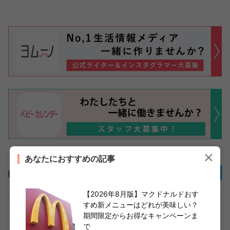
あなたにおすすめの記事
この記事をシェア
【2026年8月版】マクドナルドおす
すめ新メニューはどれが美味しい？
期間限定からお得なキャンペーンま
週末ナニ食べる？新作フラペからマック新作バーガー
で