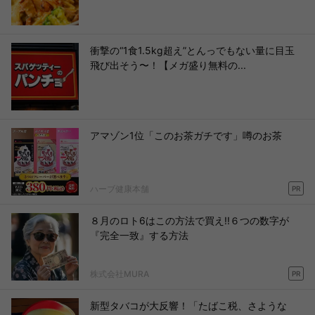
衝撃の“1食1.5kg超え”とんっでもない量に目玉
飛び出そう〜！【メガ盛り無料の...
アマゾン1位「このお茶ガチです」噂のお茶
ハーブ健康本舗
PR
８月のロト6はこの方法で買え!!６つの数字が
『完全一致』する方法
株式会社MURA
PR
新型タバコが大反響！「たばこ税、さような