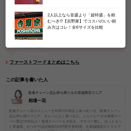
まで最新情報公開中
2人以上なら並盛より「超特盛」を頼
グルメまとめはこちら
むべき!?【吉野家】でコスパのいい頼
み方はコレ！全6サイズを比較
今月の新作はコレだっ！マック・ケンタ・かつやなど
の最新情報公開中
ファーストフードまとめはこちら
この記事を書いた人
飲食チェーン店お持ち帰り＆久世福商店マニア
相場一花
飲食チェーン店のメニューを年間100食以上食べ比べる、飲食チェーン
店お持ち帰りマニア。まんべんなく食べる人。シャトレーゼ＆業務スー
パー歴は10年以上！地域スーパーも大好き。ヤオコー推し。ほっともっ
と常連客。かつやでほぼ毎回100円割引券利用。久世福商店やトライア