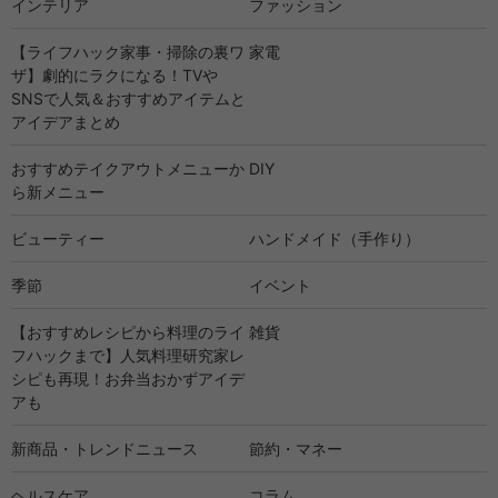
インテリア
ファッション
【ライフハック家事・掃除の裏ワ
家電
ザ】劇的にラクになる！TVや
SNSで人気＆おすすめアイテムと
アイデアまとめ
おすすめテイクアウトメニューか
DIY
ら新メニュー
ビューティー
ハンドメイド（手作り）
季節
イベント
【おすすめレシピから料理のライ
雑貨
フハックまで】人気料理研究家レ
シピも再現！お弁当おかずアイデ
アも
新商品・トレンドニュース
節約・マネー
ヘルスケア
コラム