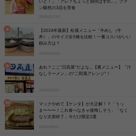
いと！」「アレ？ちょっと期待はずれ…」ファ
ン騒然の3品を実食
2026/07/30
【2024年最新】松屋メニュー「牛めし（牛
丼）」のサイズ全5種を比較！一番コスパがいい
頼み方は？
2024/04/08
あれ？ここ"日高屋"だよな…【裏メニュー】「汁
なしラーメン」の"二郎風アレンジ"！
2026/03/01
マックやめて【ケンタ】が大正解！？「うっ
ま〜〜〜！これ食べなきゃ後悔しそう」「なく
なり次第終了」今だけ限定2選
2026/08/01