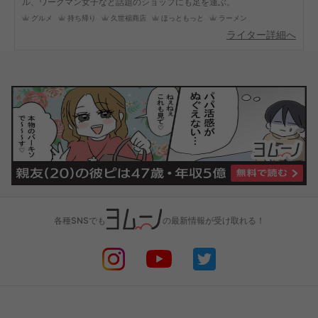
ル、ワークマン女子など話題のショップにも足を運ぶ。
グルメ
持ち帰り
久世福商店
ほっともっと
ラーメン
ライター詳細へ
各種SNSでも
の最新情報が受け取れる！