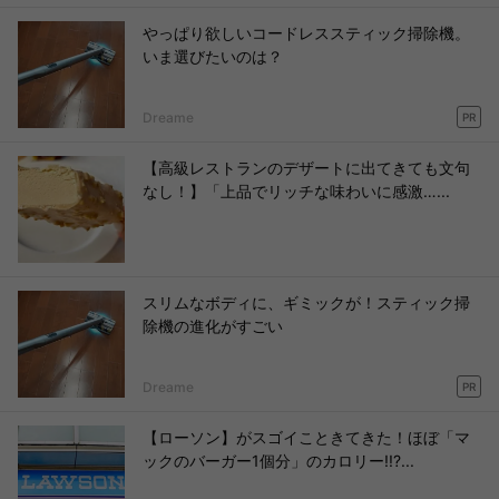
やっぱり欲しいコードレススティック掃除機。
いま選びたいのは？
Dreame
PR
【高級レストランのデザートに出てきても文句
なし！】「上品でリッチな味わいに感激…...
スリムなボディに、ギミックが！スティック掃
除機の進化がすごい
Dreame
PR
【ローソン】がスゴイこときてきた！ほぼ「マ
ックのバーガー1個分」のカロリー!!?...