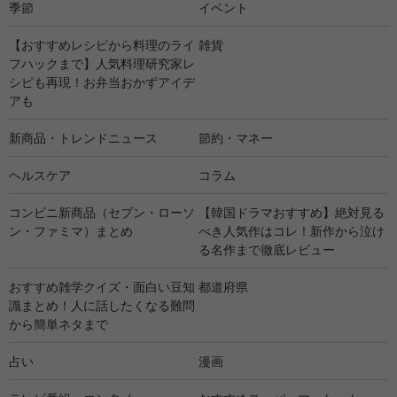
季節
イベント
【おすすめレシピから料理のライ
雑貨
フハックまで】人気料理研究家レ
シピも再現！お弁当おかずアイデ
アも
新商品・トレンドニュース
節約・マネー
ヘルスケア
コラム
コンビニ新商品（セブン・ローソ
【韓国ドラマおすすめ】絶対見る
ン・ファミマ）まとめ
べき人気作はコレ！新作から泣け
る名作まで徹底レビュー
おすすめ雑学クイズ・面白い豆知
都道府県
識まとめ！人に話したくなる難問
から簡単ネタまで
占い
漫画