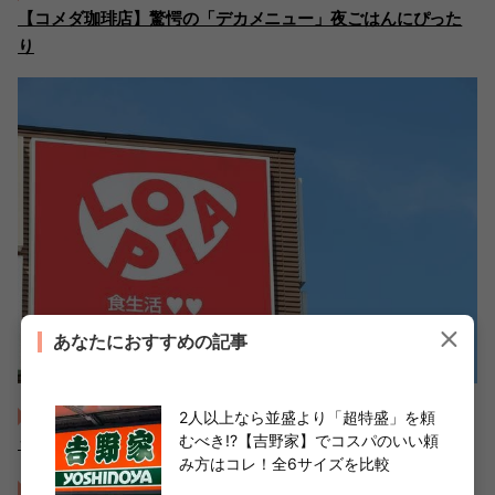
【コメダ珈琲店】驚愕の「デカメニュー」夜ごはんにぴった
り
あなたにおすすめの記事
激安スーパー【ロピア】のおすすめ人気商品24選！絶対買
2人以上なら並盛より「超特盛」を頼
むべき!?【吉野家】でコスパのいい頼
うべき「オリジナル商品」
み方はコレ！全6サイズを比較
【松屋系列のチェーン店、やばいぞ！！】朝早くからお客さ