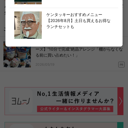
んいっぱい！「がっつりモーニング」"無料サービス"もフルで
使って！
ケンタッキーおすすめメニュー
【2026年8月】土日も買えるお得な
ランチセットも
こちらもどうぞ
コストコマニアが実践！【大人気ミニサイズのチ
ーズ】“10分で完成”絶品アレンジ「棚からなくな
る前に買い占めたい！」
2026/05/19
PR