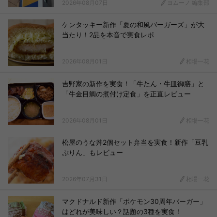
2026年08月07日
ヨムーノ 編集部
ケンタッキー新作「夏の和風バーガーズ」が大
当たり！2品を本音で実食レポ
2026年08月01日
相場一花
吉野家の新作を実食！「牛たん・牛皿御膳」と
「牛金目鯛の煮付け定食」を正直レビュー
2026年08月01日
相場一花
松屋のうな丼2個セット弁当を実食！新作「豆乳
ぷりん」もレビュー
2026年07月31日
相場一花
マクドナルド新作「ポケモン30周年バーガー」
はどれが美味しい？話題の3種を実食！