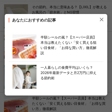
その節約、本当に意味ある？【LIXIL】が教える
お風呂の「節水術」とNG習慣
あなたにおすすめの記事
2026年06月27日
ヨムーノ 編集部
半額シールの嵐？【スーパー店員】
老後のお金の不安をなくすために65歳までにや
本当は教えたくない「安く買える狙
ること【20年お金持ちを取材したライターが解
い目食材」「お得な買い方」徹底解
説】
説
2026年06月24日
村越克子
一人暮らしの食費平均はいくら？
値上がりラッシュでも、食費を死守する人がや
2026年最新データと月2万円に抑え
めた習慣5選【20年取材したライターが教える
る節約術
節約術】
2026年06月22日
村越克子
半額シールの嵐？【スーパー店員】本当は教え
たくない「安く買える狙い目食材」「お得な買
い方」徹底解説