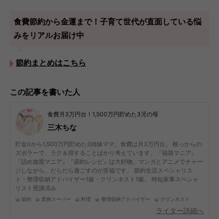
食費節約から金運まで！子育て世代が直面している悩
みをリアルお届け中
節約まとめはこちら
この記事を書いた人
食費月3万円台！1,500万円貯めた3児の母
三木ちな
貯金0から1,500万円貯めた3姉妹ママ。食費は月3万円台。 根っからの
ズボラーで、ラク＆得することばかり考えています。『福袋マニア』
『詰め放題マニア』『節約レシピ』は大好物。マンガとアニメでチャー
ジしながら、だらだら過ごすのが至福です。 節約生活スペシャリス
ト・整理収納アドバイザー1級・クリンネスト1級。 時短家事スペシャ
リスト受講済み
節約
業務スーパー
料理
整理収納アドバイザー
クリンネスト
ライター詳細へ