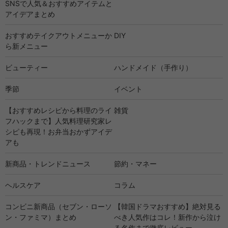
SNSで人気＆おすすめアイテムと
アイデアまとめ
おすすめテイクアウトメニューか
DIY
ら新メニュー
ビューティー
ハンドメイド（手作り）
季節
イベント
【おすすめレシピから料理のライ
雑貨
フハックまで】人気料理研究家レ
シピも再現！お弁当おかずアイデ
アも
新商品・トレンドニュース
節約・マネー
ヘルスケア
コラム
コンビニ新商品（セブン・ローソ
【韓国ドラマおすすめ】絶対見る
ン・ファミマ）まとめ
べき人気作はコレ！新作から泣け
る名作まで徹底レビュー