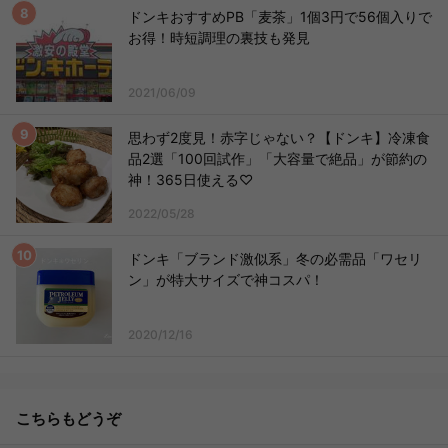
ドンキおすすめPB「麦茶」1個3円で56個入りで
お得！時短調理の裏技も発見
2021/06/09
思わず2度見！赤字じゃない？【ドンキ】冷凍食
品2選「100回試作」「大容量で絶品」が節約の
神！365日使える♡
2022/05/28
ドンキ「ブランド激似系」冬の必需品「ワセリ
ン」が特大サイズで神コスパ！
2020/12/16
こちらもどうぞ