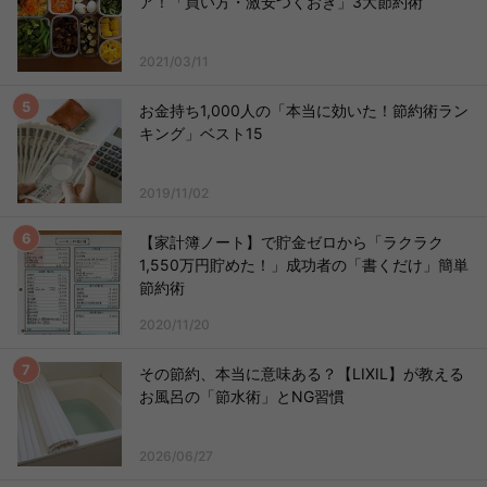
ア！「買い方・激安つくおき」3大節約術
2021/03/11
お金持ち1,000人の「本当に効いた！節約術ラン
キング」ベスト15
2019/11/02
【家計簿ノート】で貯金ゼロから「ラクラク
1,550万円貯めた！」成功者の「書くだけ」簡単
節約術
2020/11/20
その節約、本当に意味ある？【LIXIL】が教える
お風呂の「節水術」とNG習慣
2026/06/27