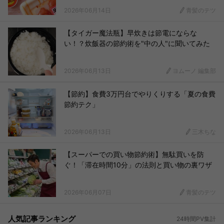
2026年06月14日
青髪のテツ
【タイガー魔法瓶】早炊きは節電にならな
い！？炊飯器の節約術を"中の人"に聞いてみた
2026年06月13日
ヨムーノ 編集部
【節約】食費3万円台でやりくりする「夏の食費
節約テク」
2026年06月13日
三木ちな
【スーパーでの買い物節約術】無駄買いを防
ぐ！「滞在時間10分」の法則と買い物の裏ワザ
2026年06月07日
青髪のテツ
人気記事ランキング
24時間PV集計