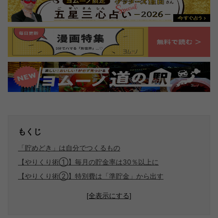
もくじ
「貯めどき」は自分でつくるもの
【やりくり術①】毎月の貯金率は30％以上に
【やりくり術②】特別費は「準貯金」から出す
[全表示にする]