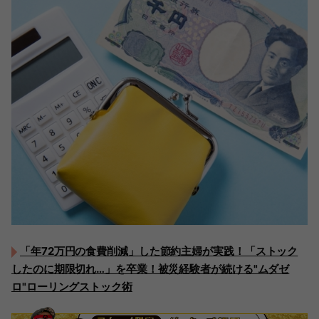
「年72万円の食費削減」した節約主婦が実践！「ストック
したのに期限切れ…」を卒業！被災経験者が続ける"ムダゼ
ロ"ローリングストック術