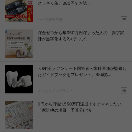
スッキリ茶。380円でお試し
ハーブ健康本舗
PR
貯金ゼロから年350万円貯まった人の「赤字家
計が黒字化する2ステップ」
＜約1分＞アンケート回答者へ歯科医師が監修し
たガイドブックをプレゼント。65歳以...
あんしんインプラント
PR
0円から貯金1,550万円達成！すぐマネしたい
「家計簿の項目」予算分け法