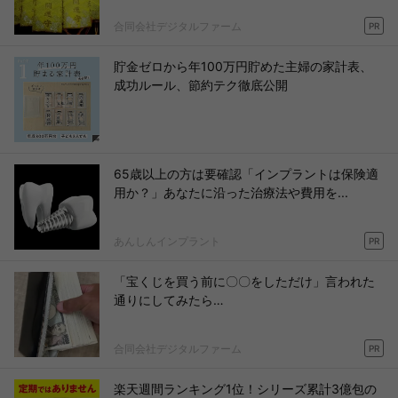
合同会社デジタルファーム
PR
貯金ゼロから年100万円貯めた主婦の家計表、
成功ルール、節約テク徹底公開
65歳以上の方は要確認「インプラントは保険適
用か？」あなたに沿った治療法や費用を...
あんしんインプラント
PR
「宝くじを買う前に〇〇をしただけ」言われた
通りにしてみたら…
合同会社デジタルファーム
PR
楽天週間ランキング1位！シリーズ累計3億包の