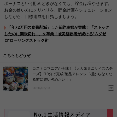
ボーナスという貯めどきがなくても、貯金は増やせます。
お金の使い方にメリハリを、貯金計画をシミュレーション
しながら、目標達成を目指しましょう。
「年72万円の食費削減」した節約主婦が実践！「ストック
したのに期限切れ…」を卒業！被災経験者が続ける"ムダゼ
ロ"ローリングストック術
こちらもどうぞ
コストコマニアが実践！【大人気ミニサイズのチ
ーズ】“10分で完成”絶品アレンジ「棚からなくな
る前に買い占めたい！」
2026/05/19
PR