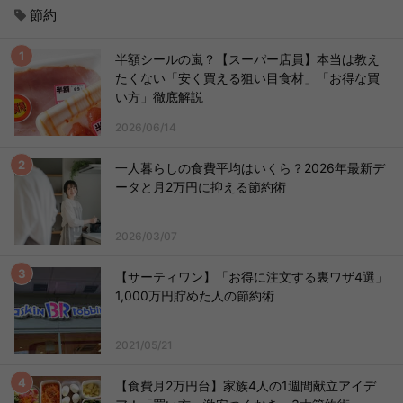
節約
半額シールの嵐？【スーパー店員】本当は教え
たくない「安く買える狙い目食材」「お得な買
い方」徹底解説
2026/06/14
一人暮らしの食費平均はいくら？2026年最新デ
ータと月2万円に抑える節約術
2026/03/07
【サーティワン】「お得に注文する裏ワザ4選」
1,000万円貯めた人の節約術
2021/05/21
【食費月2万円台】家族4人の1週間献立アイデ