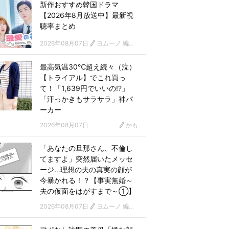
新作おすすめ韓国ドラマ
【2026年8月放送中】最新視
聴率まとめ
2026年08月07日
ヨムーノ 編集部 韓国ドラマチーム
最高気温30℃超え続々（泣）
【トライアル】でこれ買っ
て！「1,639円でいいの!?」
「汗っかきもサラサラ」神パ
ーカー
2026年08月07日
かも
「あなたの旦那さん、不倫し
てますよ」突然届いたメッセ
ージ…理想の夫の真実の顔が
今暴かれる！？【事実無婚～
夫の仮面をはがすまで～①】
2026年08月07日
ヨムーノ 編集部 漫画チーム