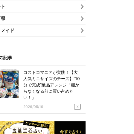
ント
府県
ドメイド
の記事
コストコマニアが実践！【大
人気ミニサイズのチーズ】“10
分で完成”絶品アレンジ「棚か
らなくなる前に買い占めた
い！」
2026/05/19
PR