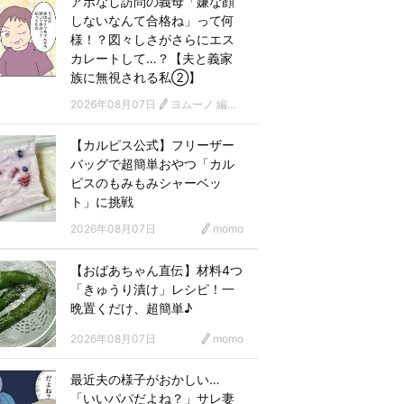
アポなし訪問の義母「嫌な顔
しないなんて合格ね」って何
様！？図々しさがさらにエス
カレートして…？【夫と義家
族に無視される私②】
2026年08月07日
ヨムーノ 編集部 漫画チーム
【カルピス公式】フリーザー
バッグで超簡単おやつ「カル
ピスのもみもみシャーベッ
ト」に挑戦
2026年08月07日
momo
【おばあちゃん直伝】材料4つ
「きゅうり漬け」レシピ！一
晩置くだけ、超簡単♪
2026年08月07日
momo
最近夫の様子がおかしい…
「いいパパだよね？」サレ妻