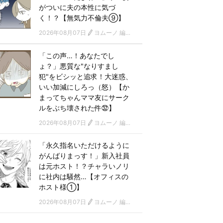
がついに夫の本性に気づ
く！？【無気力不倫夫⑨】
2026年08月07日
ヨムーノ 編集部 漫画チーム
「この声…！あなたでし
ょ？」悪質な"なりすまし
犯"をビシッと追求！大迷惑、
いい加減にしろっ（怒）【か
まってちゃんママ友にサーク
ルをぶち壊された件㉜】
2026年08月07日
ヨムーノ 編集部 漫画チーム
「永久指名いただけるように
がんばりまっす！」新入社員
は元ホスト！？チャラいノリ
に社内は騒然…【オフィスの
ホスト様①】
2026年08月07日
ヨムーノ 編集部 漫画チーム