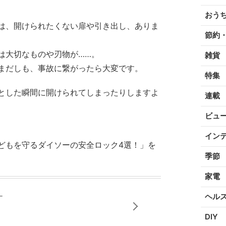
おう
は、開けられたくない扉や引き出し、ありま
節約
は大切なものや刃物が……。
雑貨
まだしも、事故に繋がったら大変です。
特集
とした瞬間に開けられてしまったりしますよ
連載
ビュ
イン
どもを守るダイソーの安全ロック4選！」を
季節
家電
ー
ヘル
DIY