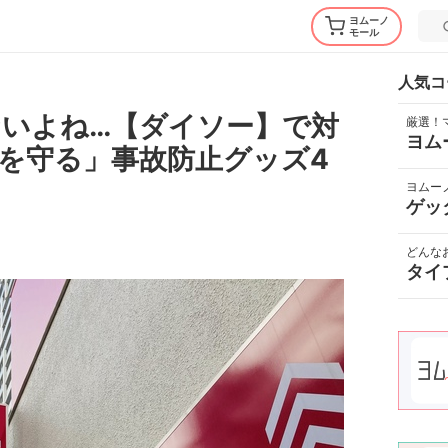
ヨムーノ
モール
人気コ
いよね…【ダイソー】で対
厳選！
ヨム
を守る」事故防止グッズ4
ヨムー
ゲッ
どんな
タイ