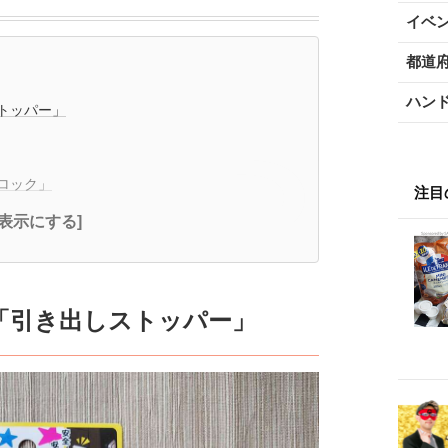
イベ
都道
ハン
トッパー」
ロック」
注目
全表示にする]
「引き出しストッパー」