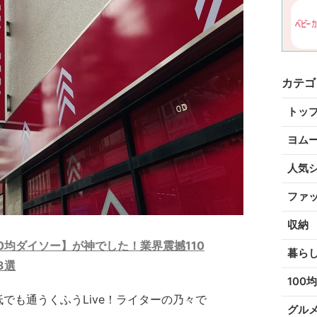
カテゴ
トッ
ヨム
人気
ファ
収納
0均ダイソー】が神でした！業界震撼110
暮ら
3選
100均
でも通うくふうLive！ライターの乃々で
グル