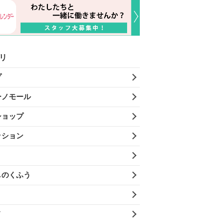
リ
プ
ーノモール
ショップ
ッション
しのくふう
メ