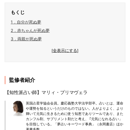
もくじ
1．自分が死ぬ夢
2．赤ちゃんが死ぬ夢
3．両親が死ぬ夢
[全表示にする]
監修者紹介
【知性派占い師】マリィ・プリマヴェラ
英国占星学協会会員。慶応義塾大学法学部卒。占いとは、運命
や運勢を知るというだけのものではない。人がよりよく、より
輝いて元気に生きるために使う知恵でありツールであり、また
カンフル剤、サプリメント剤だと考え、 ｢元気になれる占い」
を目指している。「夢占いキーワード事典」（永岡書店）ほか
著書多数。