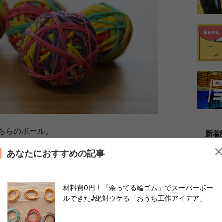
ちらのボール。
新着
ーボール」！！
あなたにおすすめの記事
ことができます。
材料費0円！「余ってる輪ゴム」でスーパーボー
ルできた♪絶対ウケる「おうち工作アイデア」
だけ♪さあ始めよう！