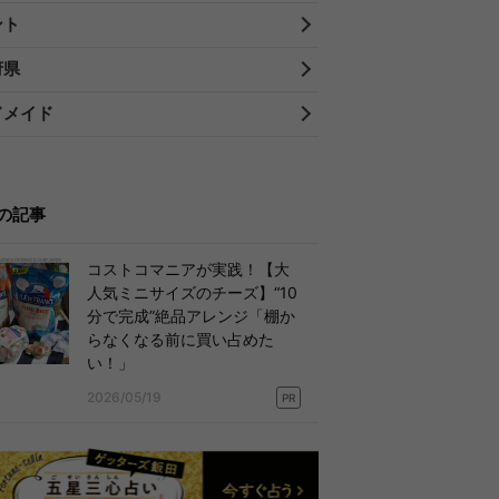
ント
府県
ドメイド
の記事
コストコマニアが実践！【大
人気ミニサイズのチーズ】“10
分で完成”絶品アレンジ「棚か
らなくなる前に買い占めた
い！」
2026/05/19
PR