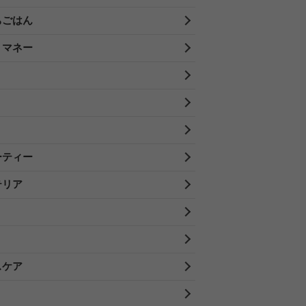
ちごはん
・マネー
ーティー
テリア
スケア