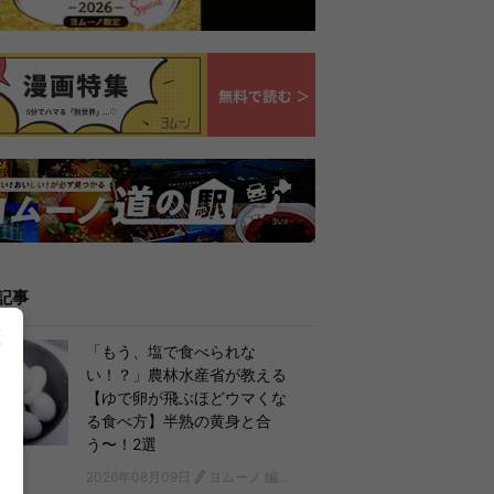
記事
「もう、塩で食べられな
い！？」農林水産省が教える
【ゆで卵が飛ぶほどウマくな
る食べ方】半熟の黄身と合
う〜！2選
2026年08月09日
ヨムーノ 編集部