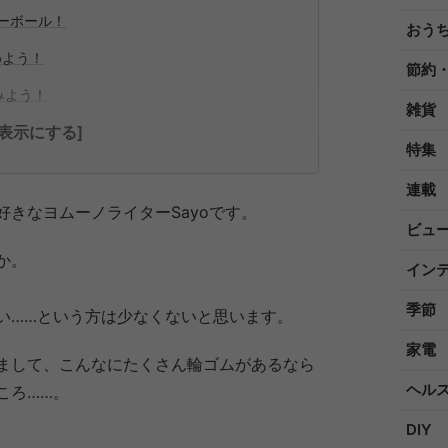
ーボール！
おう
めよう！
節約
みよう！
雑貨
全表示にする]
特集
連載
きなヨムーノライターSayoです。
ビュ
か。
イン
季節
い……という方は少なくないと思います。
家電
まして、こんなにたくさん輪ゴムがあるなら
ヘル
ころ……。
DIY