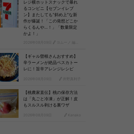
レジ横ホットスナックで暴れ
るコンビニ【セブンイレブ
ン】またしても"斜め上"な新
作が爆誕！「この発想どこか
らくるんや…！」「数量限定
かよ！」
2026年08月09日
ヨムーノ 編集部
【ギャル曽根さんおすすめ】
辛ラーメンが絶品ペスカトー
レに！旨辛アレンジレシピ
2026年08月09日
井野真利子
【桃農家直伝】桃の保存方法
は「丸ごと冷凍」が正解！皮
もスルスル剥ける裏ワザ
2026年08月09日
Kanako