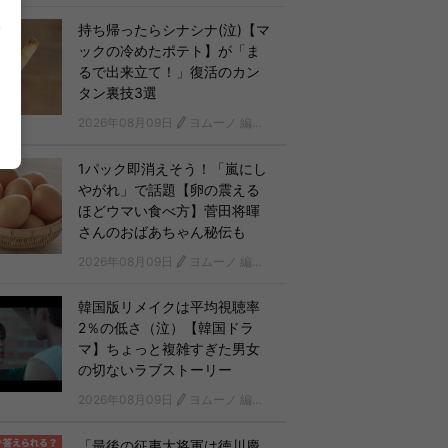
持ち帰ったらシナシナ(泣)【マ
ックの冷めたポテト】が「ま
るで出来立て！」復活のカン
タン裏技3選
2026年08月09日
ヨムーノ 編集部
1パック即消えそう！「嵐にし
やがれ」で話題【卵の震える
ほどウマい食べ方】菅田将暉
さんのおばあちゃん秘伝も
2026年08月09日
ヨムーノ 編集部
韓国版リメイクは平均視聴率
2％の低さ（泣）【韓国ドラ
マ】ちょっと複雑すぎた男女
の切ないラブストーリー
2026年08月09日
ヨムーノ 編集部 韓国ドラマチーム
「最後の征夷大将軍は徳川慶