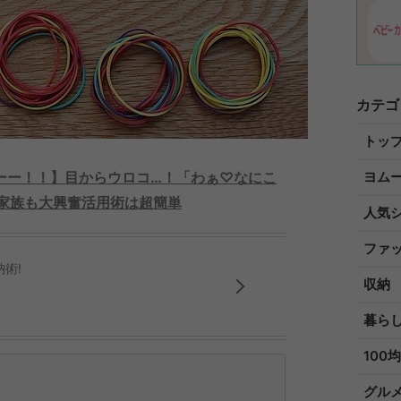
カテゴ
トッ
ーー！！】目からウロコ…！「わぁ♡なにこ
ヨム
家族も大興奮活用術は超簡単
人気
ファ
術!
収納
暮ら
100均
グル