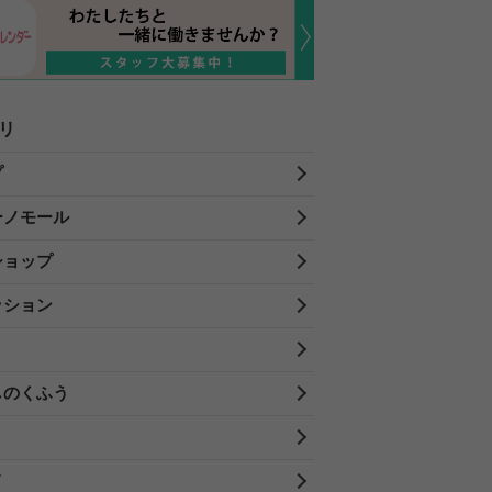
リ
プ
ーノモール
ショップ
ッション
しのくふう
メ