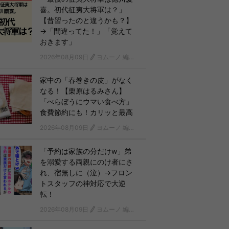
喜。初代征夷大将軍は？」
【昔習ったのと違うかも？】
→「間違ってた！」「覚えて
おきます」
2026年08月09日
ヨムーノ 編集部
家中の「春巻きの皮」がなく
なる！【栗原はるみさん】
「べらぼうにウマい食べ方」
食費節約にも！カリッと最高
2026年08月09日
ヨムーノ 編集部
「予約は家族の分だけw」弟
を溺愛する両親にのけ者にさ
れ、宿無しに（泣）→フロン
トスタッフの神対応で大逆
転！
2026年08月09日
ヨムーノ 編集部