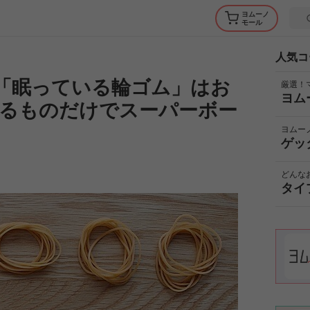
ヨムーノ
モール
人気コ
「眠っている輪ゴム」はお
厳選！
ヨム
るものだけでスーパーボー
ヨムー
ゲッ
どんな
タイ