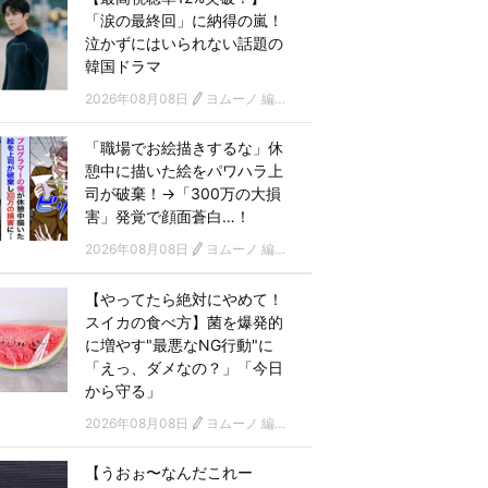
「涙の最終回」に納得の嵐！
泣かずにはいられない話題の
韓国ドラマ
2026年08月08日
ヨムーノ 編集部 韓国ドラマチーム
「職場でお絵描きするな」休
憩中に描いた絵をパワハラ上
司が破棄！→「300万の大損
害」発覚で顔面蒼白…！
2026年08月08日
ヨムーノ 編集部
【やってたら絶対にやめて！
スイカの食べ方】菌を爆発的
に増やす"最悪なNG行動"に
「えっ、ダメなの？」「今日
から守る」
2026年08月08日
ヨムーノ 編集部
【うおぉ〜なんだこれー