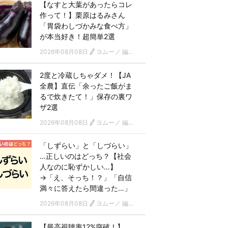
【なすと大葉があったらコレ
作って！】栗原はるみさん
「胃袋わしづかみな食べ方」
が本当好き！超簡単2選
2026年08月08日
ヨムーノ 編集部
2度と冷蔵しちゃダメ！【JA
全農】直伝「余ったご飯がま
るで炊きたて！」保存の裏ワ
ザ2選
2026年08月08日
ヨムーノ 編集部
「しずらい」と「しづらい」
…正しいのはどっち？【社会
人なのに恥ずかしい…】
→「え、そっち！？」「自信
満々に答えたら間違った…」
2026年08月08日
ヨムーノ 編集部
【最高視聴率12%突破！】