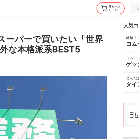
ヨムーノ
モール
ー
人気コ
務スーパーで買いたい「世界
厳選！
ヨム
な本格派系BEST5
ヨムー
ゲッ
どんな
タイ