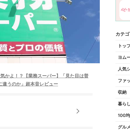
カテゴ
トッ
ヨム
人気
て正気かよ！？【業務スーパー】「見た目は普
ファ
に違うのか」超本音レビュー
収納
暮ら
100均
グル