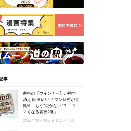
記事
家中の【ウインナー】が秒で
消える(泣)バナナマン日村が大
興奮！もう"焼かない"？「ウ
マくなる裏技2選」
2026年08月08日
ヨムーノ 編集部