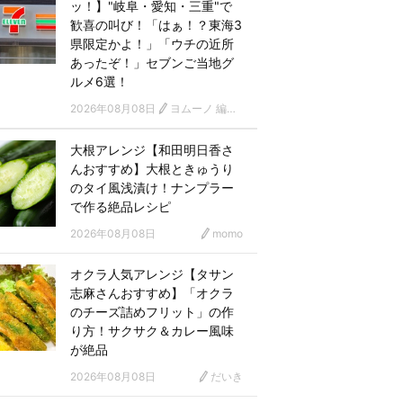
ッ！】"岐阜・愛知・三重"で
歓喜の叫び！「はぁ！？東海3
県限定かよ！」「ウチの近所
あったぞ！」セブンご当地グ
ルメ6選！
2026年08月08日
ヨムーノ 編集部
大根アレンジ【和田明日香さ
んおすすめ】大根ときゅうり
のタイ風浅漬け！ナンプラー
で作る絶品レシピ
2026年08月08日
momo
オクラ人気アレンジ【タサン
志麻さんおすすめ】「オクラ
のチーズ詰めフリット」の作
り方！サクサク＆カレー風味
が絶品
2026年08月08日
だいき