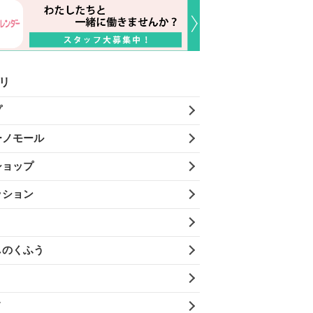
リ
プ
ーノモール
ショップ
ッション
しのくふう
メ