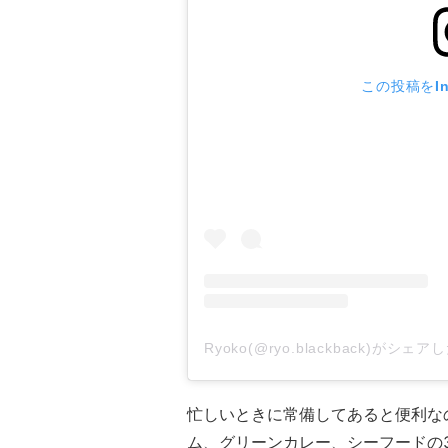
この投稿をIn
Ryoko(@ryo.blackback)がシェ
忙しいときに常備してあると便利な
ム、グリーンカレー、シーフードの