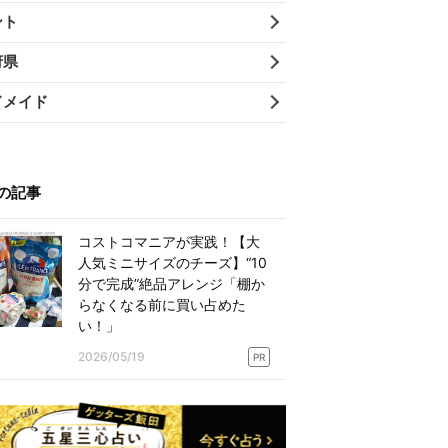
ント
府県
ドメイド
の記事
コストコマニアが実践！【大
人気ミニサイズのチーズ】“10
分で完成”絶品アレンジ「棚か
らなくなる前に買い占めた
い！」
2026/05/19
PR