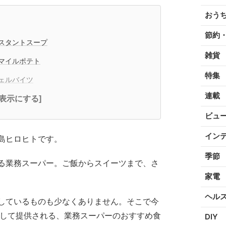
おう
節約
スタントスープ
雑貨
マイルポテト
特集
ェルバイツ
連載
全表示にする]
ビュ
イン
島ヒロヒトです。
季節
る業務スーパー。ご飯からスイーツまで、さ
家電
ヘル
しているものも少なくありません。そこで今
をして提供される、業務スーパーのおすすめ食
DIY