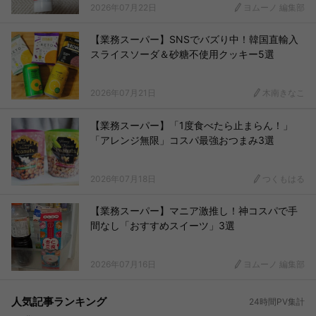
2026年07月22日
ヨムーノ 編集部
【業務スーパー】SNSでバズり中！韓国直輸入
スライスソーダ＆砂糖不使用クッキー5選
2026年07月21日
木南きなこ
【業務スーパー】「1度食べたら止まらん！」
「アレンジ無限」コスパ最強おつまみ3選
2026年07月18日
つくもはる
【業務スーパー】マニア激推し！神コスパで手
間なし「おすすめスイーツ」3選
2026年07月16日
ヨムーノ 編集部
人気記事ランキング
24時間PV集計