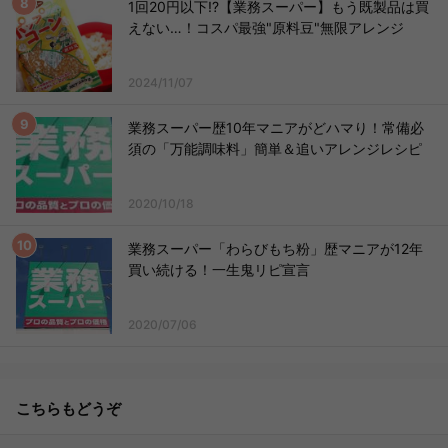
1回20円以下!?【業務スーパー】もう既製品は買
えない…！コスパ最強"原料豆"無限アレンジ
2024/11/07
業務スーパー歴10年マニアがどハマり！常備必
須の「万能調味料」簡単＆追いアレンジレシピ
2020/10/18
業務スーパー「わらびもち粉」歴マニアが12年
買い続ける！一生鬼リピ宣言
2020/07/06
こちらもどうぞ