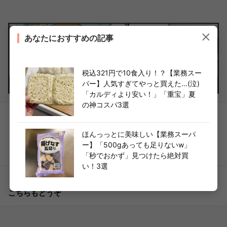
あなたにおすすめの記事
税込321円で10食入り！？【業務スー
パー】人気すぎてやっと買えた…(泣)
「カルディより安い！」「重宝」夏
の神コスパ3選
各種SNSでも
の最新情報が受け取れる！
ほんっっとに美味しい【業務スーパ
ー】「500gあっても足りないw」
「秒でおかず」見つけたら絶対買
い！3選
こちらもどうぞ