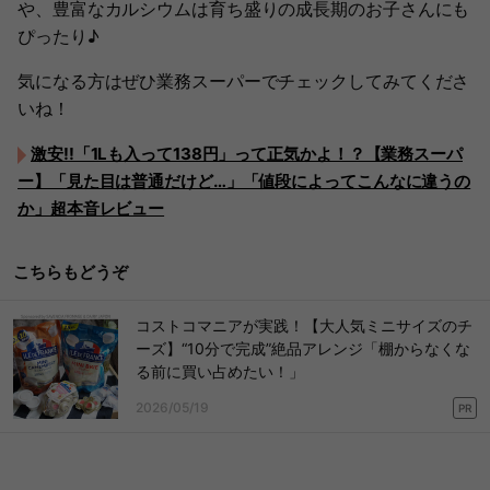
や、豊富なカルシウムは育ち盛りの成長期のお子さんにも
ぴったり♪
気になる方はぜひ業務スーパーでチェックしてみてくださ
いね！
激安!!「1Lも入って138円」って正気かよ！？【業務スーパ
ー】「見た目は普通だけど…」「値段によってこんなに違うの
か」超本音レビュー
こちらもどうぞ
コストコマニアが実践！【大人気ミニサイズのチ
ーズ】“10分で完成”絶品アレンジ「棚からなくな
る前に買い占めたい！」
2026/05/19
PR