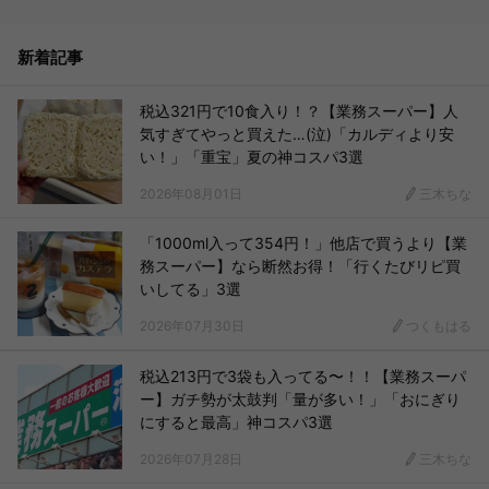
新着記事
税込321円で10食入り！？【業務スーパー】人
気すぎてやっと買えた…(泣)「カルディより安
い！」「重宝」夏の神コスパ3選
2026年08月01日
三木ちな
「1000ml入って354円！」他店で買うより【業
務スーパー】なら断然お得！「行くたびリピ買
いしてる」3選
2026年07月30日
つくもはる
税込213円で3袋も入ってる〜！！【業務スーパ
ー】ガチ勢が太鼓判「量が多い！」「おにぎり
にすると最高」神コスパ3選
2026年07月28日
三木ちな