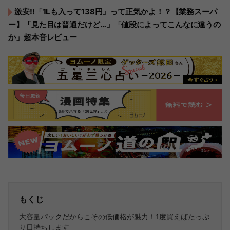
激安!!「1Lも入って138円」って正気かよ！？【業務スーパ
ー】「見た目は普通だけど…」「値段によってこんなに違うの
か」超本音レビュー
もくじ
大容量パックだからこその低価格が魅力！1度買えばたっぷ
り日持ちします