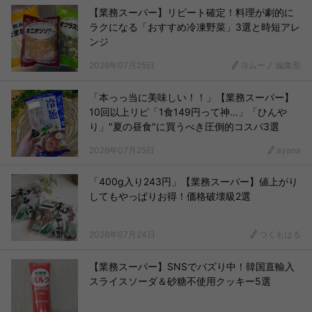
【業務スーパー】リピート確定！料理が劇的に
ラクになる「おすすめ冷凍野菜」3選と時短アレ
ンジ
2026年07月25日
ヨムーノ 編集部
「本っっ当に美味しい！！」【業務スーパー】
10回以上リピ「1食149円って神…」「ひんや
り」"夏の昼食"に買うべき圧倒的コスパ3選
2026年07月25日
ayana
「400g入り243円」【業務スーパー】値上がり
してもやっぱりお得！価格破壊級2選
2026年07月24日
つくもはる
【業務スーパー】SNSでバズり中！韓国直輸入
スライスソーダ＆砂糖不使用クッキー5選