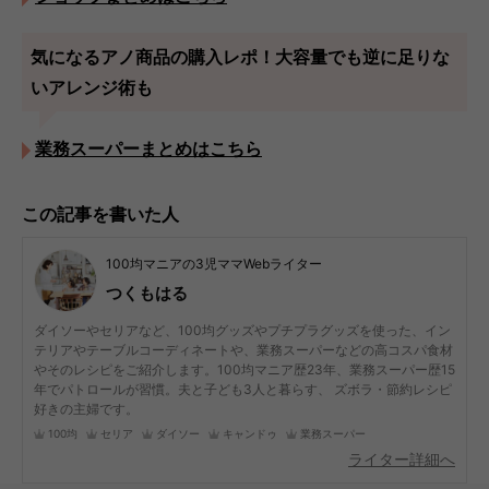
気になるアノ商品の購入レポ！大容量でも逆に足りな
いアレンジ術も
業務スーパーまとめはこちら
この記事を書いた人
100均マニアの3児ママWebライター
つくもはる
ダイソーやセリアなど、100均グッズやプチプラグッズを使った、イン
テリアやテーブルコーディネートや、業務スーパーなどの高コスパ食材
やそのレシピをご紹介します。100均マニア歴23年、業務スーパー歴15
年でパトロールが習慣。夫と子ども3人と暮らす、 ズボラ・節約レシピ
好きの主婦です。
100均
セリア
ダイソー
キャンドゥ
業務スーパー
ライター詳細へ