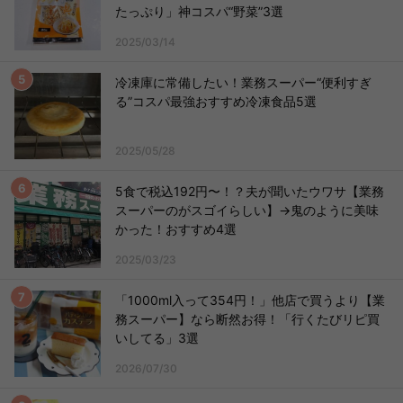
たっぷり」神コスパ“野菜”3選
2025/03/14
冷凍庫に常備したい！業務スーパー“便利すぎ
る”コスパ最強おすすめ冷凍食品5選
2025/05/28
5食で税込192円〜！？夫が聞いたウワサ【業務
スーパーのがスゴイらしい】→鬼のように美味
かった！おすすめ4選
2025/03/23
「1000ml入って354円！」他店で買うより【業
務スーパー】なら断然お得！「行くたびリピ買
いしてる」3選
2026/07/30