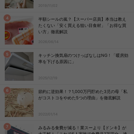
2019/11/02
半額シールの嵐？【スーパー店員】本当は教え
たくない「安く買える狙い目食材」「お得な買
い方」徹底解説
2026/06/14
キッチン換気扇のつけっぱなしはNG！「暖房効
率を下げる原因に」
2025/12/19
節約に逆効果！？1,000万円貯めた3児の母「私
がコストコをやめた5つの理由」を徹底解説
2022/01/14
みるみる食費が減る！業スーより【ドンキ】が
大正解！「これで5人家族で食費月2万円台」達