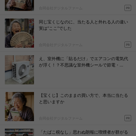
合同会社デジタルファーム
PR
同じ宝くじなのに、当たる人と外れる人の違い
実は“ここ”でした
合同会社デジタルファーム
PR
え、室外機に「貼るだけ」でエアコンの電気代
が浮く！？不思議な室外機シールで節電・...
【宝くじ】このままの買い方で、本当に当たる
と思いますか
合同会社デジタルファーム
PR
「たばこ税なし」思わぬ朗報に喫煙者が群がる