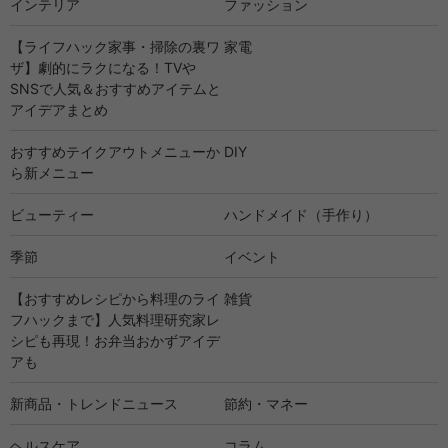
インテリア
ファッション
【ライフハック家事・掃除の裏ワ
家電
ザ】劇的にラクになる！TVや
SNSで人気＆おすすめアイテムと
アイデアまとめ
おすすめテイクアウトメニューか
DIY
ら新メニュー
ビューティー
ハンドメイド（手作り）
季節
イベント
【おすすめレシピから料理のライ
雑貨
フハックまで】人気料理研究家レ
シピも再現！お弁当おかずアイデ
アも
新商品・トレンドニュース
節約・マネー
ヘルスケア
コラム