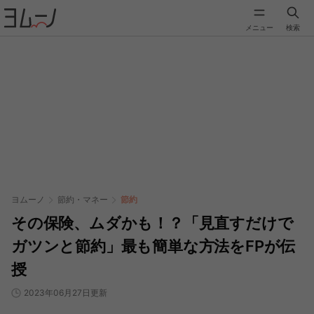
メニュー
検索
ヨムーノ
節約・マネー
節約
その保険、ムダかも！？「見直すだけで
ガツンと節約」最も簡単な方法をFPが伝
授
2023年06月27日更新