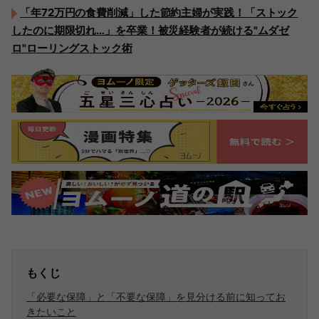
「年72万円の食費削減」した節約主婦が実践！「ストック
したのに期限切れ…」を卒業！被災経験者が続ける"ムダゼ
ロ"ローリングストック術
もくじ
「必要な保障」と「不要な保障」を見分ける前に知ってお
きたいこと