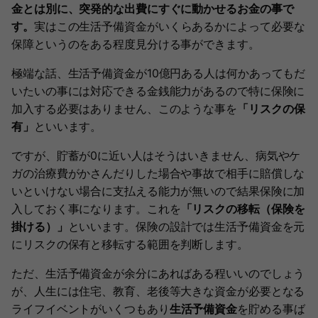
金とは別に、突発的な出費にすぐに動かせるお金の事で
す。
実はこの生活予備資金がいくらあるかによって必要な
保障というのをある程度見分ける事ができます。
極端な話、生活予備資金が10億円ある人は何かあってもだ
いたいの事には対応できる金銭能力があるので特に保険に
加入する必要はありません、このような事を
「リスクの保
有」
といいます。
ですが、貯蓄が0に近い人はそうはいきません、病気やケ
ガの治療費がかさんだりした場合や事故で相手に賠償しな
いといけない場合に支払える能力が無いので結果保険に加
入しておく事になります。これを
「リスクの移転（保険を
掛ける）」
といいます。保険の設計では生活予備資金を元
にリスクの保有と移転する範囲を判断します。
ただ、生活予備資金が余分にあればある程いいのでしょう
が、人生には住宅、教育、老後等大きな資金が必要となる
ライフイベントがいくつもあり
生活予備資金
を貯める事ば