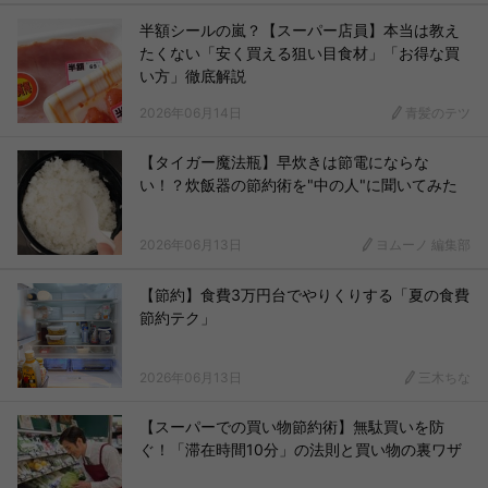
半額シールの嵐？【スーパー店員】本当は教え
たくない「安く買える狙い目食材」「お得な買
い方」徹底解説
2026年06月14日
青髪のテツ
【タイガー魔法瓶】早炊きは節電にならな
い！？炊飯器の節約術を"中の人"に聞いてみた
2026年06月13日
ヨムーノ 編集部
【節約】食費3万円台でやりくりする「夏の食費
節約テク」
2026年06月13日
三木ちな
【スーパーでの買い物節約術】無駄買いを防
ぐ！「滞在時間10分」の法則と買い物の裏ワザ