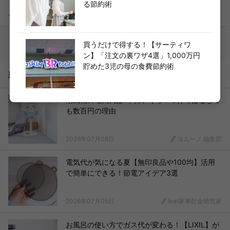
る節約術
こちらもどうぞ
買うだけで得する！【サーティワ
ン】「注文の裏ワザ4選」1,000万円
貯めた3児の母の食費節約術
新着記事
扇風機の電気代は1ヶ月いくら？つけっぱなしで
も数百円の理由
2026年07月08日
ヨムーノ 編集部
電気代が気になる夏【無印良品や100均】活用
で簡単にできる！節電アイデア3選
2026年07月05日
leaf家事貯金研究家
お風呂の使い方でガス代が変わる！【LIXIL】が