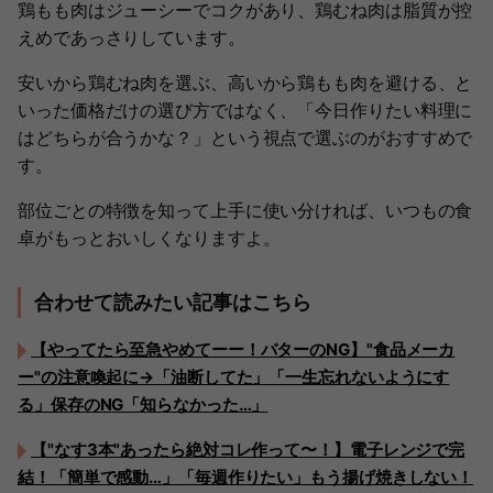
鶏もも肉はジューシーでコクがあり、鶏むね肉は脂質が控
えめであっさりしています。
安いから鶏むね肉を選ぶ、高いから鶏もも肉を避ける、と
いった価格だけの選び方ではなく、「今日作りたい料理に
はどちらが合うかな？」という視点で選ぶのがおすすめで
す。
部位ごとの特徴を知って上手に使い分ければ、いつもの食
卓がもっとおいしくなりますよ。
合わせて読みたい記事はこちら
【やってたら至急やめてーー！バターのNG】"食品メーカ
ー"の注意喚起に→「油断してた」「一生忘れないようにす
る」保存のNG「知らなかった…」
【"なす3本"あったら絶対コレ作って〜！】電子レンジで完
結！「簡単で感動…」「毎週作りたい」もう揚げ焼きしない！