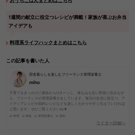
おうちごはんまとめはこちら
1週間の献立に役立つレシピが満載！家族が喜ぶお弁当
アイデアも
料理系ライフハックまとめはこちら
この記事を書いた人
田舎暮らしを楽しむフリーランス管理栄養士
miho
子育てをきっかけに都会からUターンし、海も山も近い田舎に住みなが
ら、フリーランスの管理栄養士をしています。毎日の生活に役立つ、ア
イディアレシピや節約レシピなどを楽しくわかりやすく伝えていければ
と思います。ぜひご覧くださいね★
料理
時短
管理栄養士
節約
ライター詳細へ