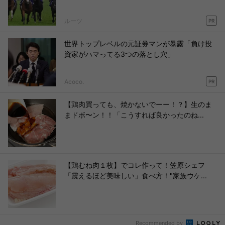
ルーツ
PR
世界トップレベルの元証券マンが暴露「負け投
資家がハマってる3つの落とし穴」
Acoco.
PR
【鶏肉買っても、焼かないでーー！？】生のま
まドボ〜ン！！「こうすれば良かったのね...
【鶏むね肉１枚】でコレ作って！笠原シェフ
「震えるほど美味しい」食べ方！"家族ウケ...
Recommended by