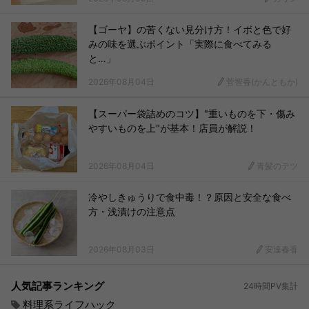
【ゴーヤ】の苦くない見分け方！イボと色で好
みの味を選ぶポイント「実際に食べてみる
と…」
2026年08月04日
菅智香(かんともか)
【スーパー袋詰めのコツ】"重いものを下・傷み
やすいものを上"が基本！店員が解説！
2026年08月04日
青髪のテツ
冷やしきゅうりで食中毒！？原因と安全な食べ
方・浅漬けの注意点
2026年08月03日
安達春香
人気記事ランキング
24時間PV集計
料理系ライフハック