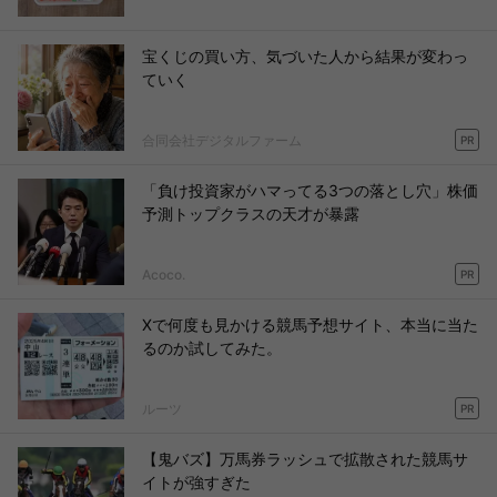
宝くじの買い方、気づいた人から結果が変わっ
ていく
合同会社デジタルファーム
PR
「負け投資家がハマってる3つの落とし穴」株価
予測トップクラスの天才が暴露
Acoco.
PR
Xで何度も見かける競馬予想サイト、本当に当た
るのか試してみた。
ルーツ
PR
【鬼バズ】万馬券ラッシュで拡散された競馬サ
イトが強すぎた