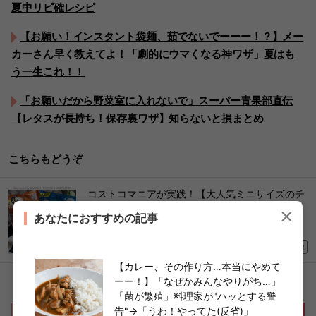
夏中リピ確レシピ
【お願い！インスタント袋麺、茹でないでーーー！？】メー
カーさん早く教えてよ！「劇的にウマくなる神ワザ」夏はも
う一生これ！！
「お願いだから野菜室に入れないで」スーパー青果部直伝
【レタスが長持ち！保存裏ワザ】知らないと損まとめ
こちらもどうぞ
コストコマニアが実践！【大人気ミニサイズのチ
ーズ】“10分で完成”絶品アレンジ「棚からなくな
あなたにおすすめの記事
る前に買い占めたい！」
2026/05/19
PR
【カレー、その作り方…本当にやめて
ーー！】「なぜかみんなやりがち…」
「菌が繁殖」料理家が"ハッとする警
告"→「うわ！やってた(反省)」