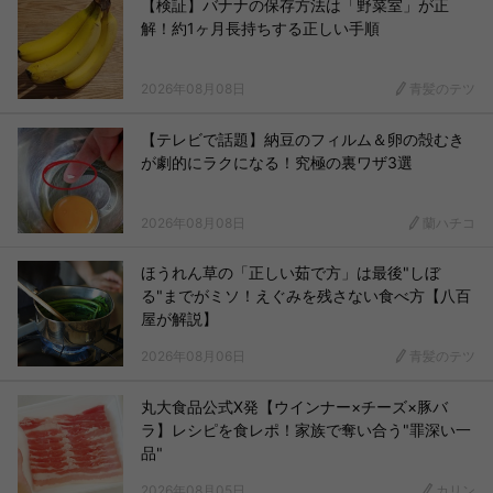
【検証】バナナの保存方法は「野菜室」が正
解！約1ヶ月長持ちする正しい手順
2026年08月08日
青髪のテツ
【テレビで話題】納豆のフィルム＆卵の殻むき
が劇的にラクになる！究極の裏ワザ3選
2026年08月08日
蘭ハチコ
ほうれん草の「正しい茹で方」は最後"しぼ
る"までがミソ！えぐみを残さない食べ方【八百
屋が解説】
2026年08月06日
青髪のテツ
丸大食品公式X発【ウインナー×チーズ×豚バ
ラ】レシピを食レポ！家族で奪い合う"罪深い一
品"
2026年08月05日
カリン