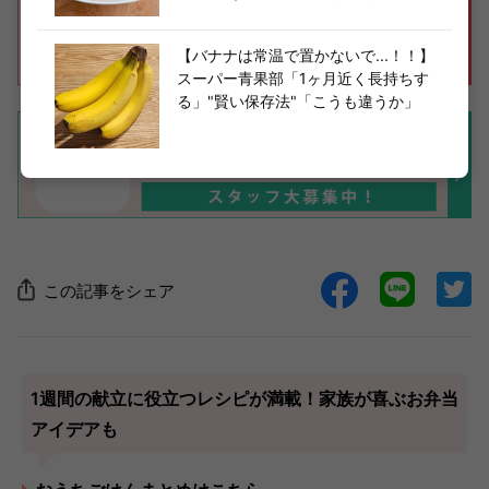
【バナナは常温で置かないで...！！】
スーパー青果部「1ヶ月近く長持ちす
る」"賢い保存法"「こうも違うか」
この記事をシェア
1週間の献立に役立つレシピが満載！家族が喜ぶお弁当
アイデアも