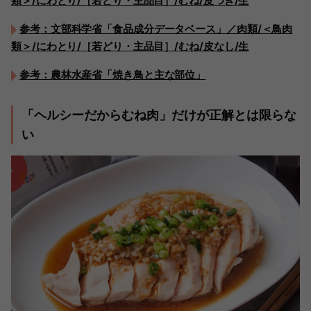
類＞/にわとり/［若どり・主品目］/むね/皮つき/生
参考：文部科学省「食品成分データベース」／肉類/＜鳥肉
類＞/にわとり/［若どり・主品目］/むね/皮なし/生
参考：農林水産省「焼き鳥と主な部位」
「ヘルシーだからむね肉」だけが正解とは限らな
い