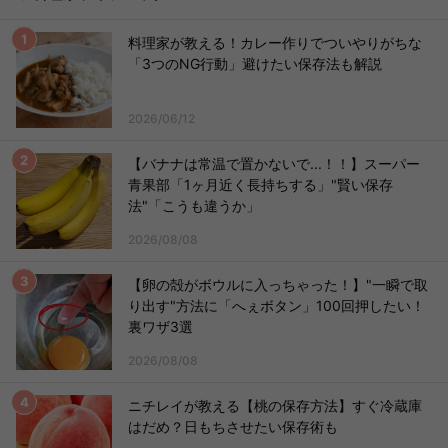
料理家が教える！カレー作りでついやりがちな
「3つのNG行動」避けたい保存法も解説
2026/06/12
【バナナは常温で置かないで...！！】スーパー
青果部「1ヶ月近く長持ちする」"賢い保存
法"「こうも違うか」
2026/08/08
【卵の殻がボウルに入っちゃった！】"一瞬で取
り出す"方法に「へぇボタン」100回押したい！
裏ワザ3選
2026/08/08
ニチレイが教える【桃の保存方法】すぐ冷蔵庫
はだめ？日もちさせたい保存術も