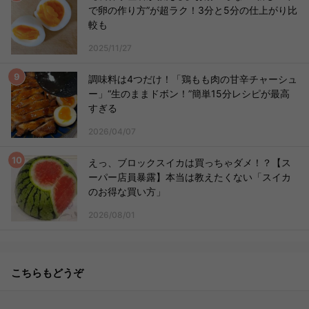
で卵の作り方”が超ラク！3分と5分の仕上がり比
較も
2025/11/27
調味料は4つだけ！「鶏もも肉の甘辛チャーシュ
ー」“生のままドボン！”簡単15分レシピが最高
すぎる
2026/04/07
えっ、ブロックスイカは買っちゃダメ！？【ス
ーパー店員暴露】本当は教えたくない「スイカ
のお得な買い方」
2026/08/01
こちらもどうぞ