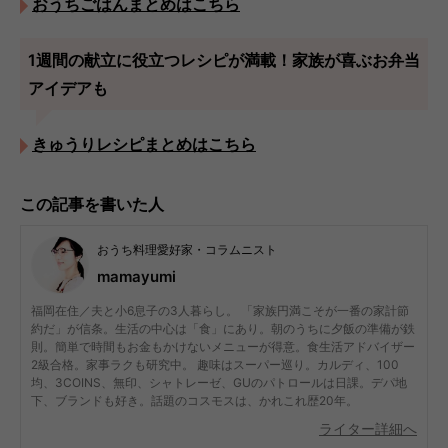
おうちごはんまとめはこちら
1週間の献立に役立つレシピが満載！家族が喜ぶお弁当
アイデアも
きゅうりレシピまとめはこちら
この記事を書いた人
おうち料理愛好家・コラムニスト
mamayumi
福岡在住／夫と小6息子の3人暮らし。 「家族円満こそが一番の家計節
約だ」が信条。生活の中心は「食」にあり。朝のうちに夕飯の準備が鉄
則。簡単で時間もお金もかけないメニューが得意。食生活アドバイザー
2級合格。家事ラクも研究中。 趣味はスーパー巡り。カルディ、100
均、3COINS、無印、シャトレーゼ、GUのパトロールは日課。デパ地
下、ブランドも好き。話題のコスモスは、かれこれ歴20年。
ライター詳細へ