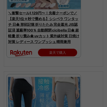
＼衝撃セール1,129円〜！先着クーポンで／
【楽天1位☆秒で畳める】シシベラ ワンタッ
チ 日傘 形状記憶 折りたたみ 完全遮光 JIS認
証済 遮蔽率100％ 自動開閉 cicibella 日傘 超
軽量 折り畳み傘 uvカット 紫外線対策 日焼け
対策 レディース ワンプッシュ 晴雨兼用
楽天で購入