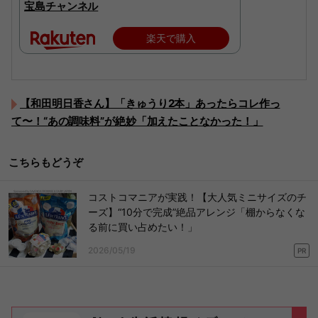
宝島チャンネル
楽天で購入
【和田明日香さん】「きゅうり2本」あったらコレ作っ
て〜！“あの調味料”が絶妙「加えたことなかった！」
こちらもどうぞ
コストコマニアが実践！【大人気ミニサイズのチ
ーズ】“10分で完成”絶品アレンジ「棚からなくな
る前に買い占めたい！」
2026/05/19
PR