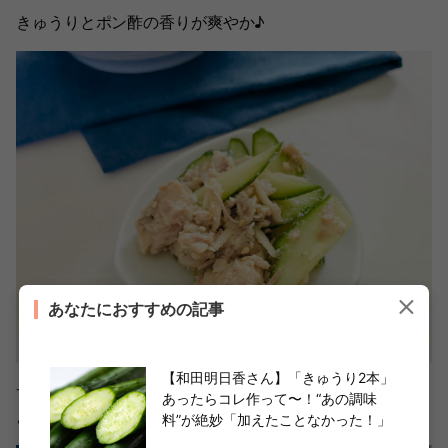
きゅうりとポン酢の香りが爽やか♪
あなたにおすすめの記事
【和田明日香さん】「きゅうり2本」
サバ缶で、手軽にたんぱく質が摂れるのもありがたいです
あったらコレ作って〜！“あの調味
よね～。
料”が絶妙「加えたことなかった！」