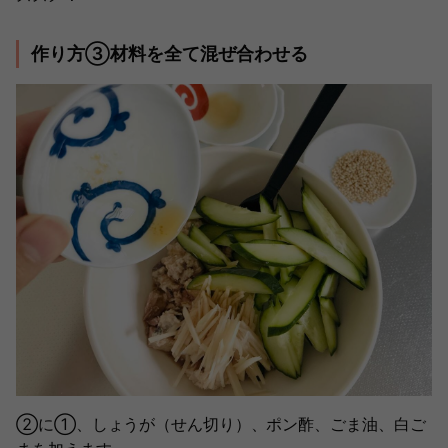
作り方③材料を全て混ぜ合わせる
②に①、しょうが（せん切り）、ポン酢、ごま油、白ご