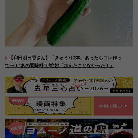
【和田明日香さん】「きゅうり2本」あったらコレ作っ
て〜！“あの調味料”が絶妙「加えたことなかった！」