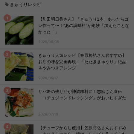
きゅうりレシピ
【和田明日香さん】「きゅうり2本」あったらコ
レ作って〜！“あの調味料”が絶妙「加えたことな
かった！」
2026/08/08
きゅうり人気レシピ【笠原将弘さんおすすめ】
お店の味を完全再現！「たたききゅうり」絶品
＆やみつきアレンジ
2026/05/17
サバ缶の残り汁が神調味料に！志麻さん直伝
「コチュジャンドレッシング」がおいしすぎた
2026/07/19
【チューブからし使用】笠原将弘さんおすすめ
「きゅうりのからし漬け」レシピを作ってみた