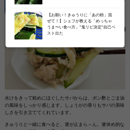
【お願い！きゅうりに「あの粉」混
ぜて！】シェフが教える「めっちゃ
うま〜い食べ方」"鬼リピ決定"自己ベ
スト出た
水けをきって粗めにほぐしたサバからは、ポン酢とごま油
の風味をしっかり感じます。しょうがの香りもサバの美味
しさを引き立ててくれています。
きゅうりと一緒に食べると、箸が止まら～ん。箸休め的な