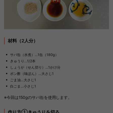
材料（2人分）
サバ缶（水煮）…1缶（180g）
きゅうり…1/2本
しょうが（せん切り）…1かけ分
ポン酢（味ぽん）…大さじ1
ごま油…大さじ1
白ごま…小さじ1
※今回は150gのサバ缶を使用します。
作り方①きゅうりを切る