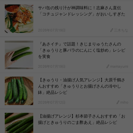
サバ缶の残り汁が神調味料に！志麻さん直伝
「コチュジャンドレッシング」がおいしすぎた
2026年07月19日
三木ちな
『あさイチ』で話題！きじまりゅうたさんの
「きゅうりと豚バラのにんにく塩炒め」レシピ
を実食
2026年07月19日
mamayumi
【きゅうり・油揚げ人気アレンジ】大原千鶴さ
んおすすめ「きゅうりとお揚げさんの冷やし
鉢」絶品レシピ
2026年07月12日
miho
【油揚げアレンジ】杉本節子さんおすすめ「お
揚げときゅうりのごま酢あえ」絶品レシピ