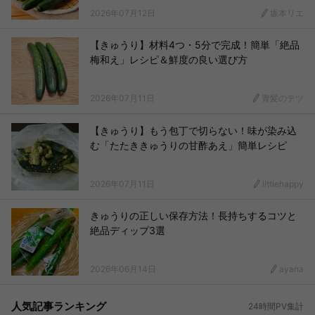
2026年07月12日
坂本リエ
【きゅうり】材料4つ・5分で完成！簡単「絶品
梅和え」レシピ＆鮮度の良い選び方
2026年07月11日
青髪のテツ
【きゅうり】もう包丁で切らない！味が染み込
む「たたききゅうりの甘酢あえ」簡単レシピ
2026年07月11日
littlehappy
きゅうりの正しい保存方法！長持ちするコツと
絶品ディップ3選
2026年06月14日
ayana
人気記事ランキング
24時間PV集計