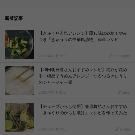
新着記事
【きゅうり人気アレンジ】隠し味は砂糖！やみ
つき「きゅうりの中華風漬物」簡単レシピ
2026年07月26日
littlehappy
【和田明日香さんおすすめレシピ】納豆が決め
手！絶品そうめんアレンジ「つるつるきゅうり
のジャージャー麺」
2026年07月25日
taitai
【チューブからし使用】笠原将弘さんおすすめ
「きゅうりのからし漬け」レシピを作ってみた
2026年07月19日
ayana