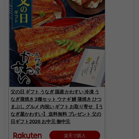
父の日 ギフト うなぎ 国産 かわすい 冷凍 う
なぎ蒲焼き 3種セット ウナギ 鰻 蒲焼き ひつ
まぶし グルメ 内祝い ギフト お取り寄せ 【う
なぎ屋かわすい】 送料無料 プレゼント 父の
日ギフト2026 お中元 御中元
楽天で購入