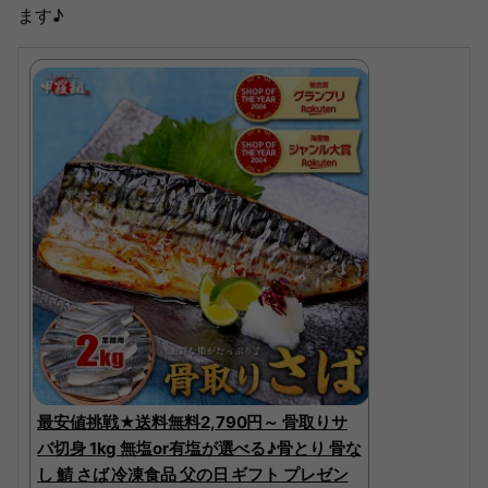
ます♪
最安値挑戦★送料無料2,790円～ 骨取りサ
バ切身 1kg 無塩or有塩が選べる♪骨とり 骨な
し 鯖 さば 冷凍食品 父の日 ギフト プレゼン