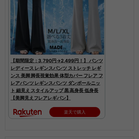
【期間限定：3,790円→2,499円！】 パンツ
レディース レギンスパンツ ストレッチ レギ
ンス 美脚 脚長視覚効果 体型カバー フレア フ
レアパンツ レギンスパンツ ダンボールニッ
ト 細見え スタイルアップ 黒 高身長 低身長
【美脚見えフレアレギパン】
楽天で購入