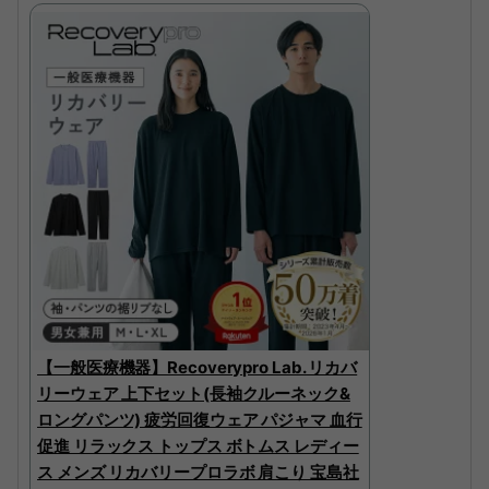
【一般医療機器】Recoverypro Lab. リカバ
リーウェア 上下セット(長袖クルーネック&
ロングパンツ) 疲労回復ウェア パジャマ 血行
促進 リラックス トップス ボトムス レディー
ス メンズ リカバリープロラボ 肩こり 宝島社