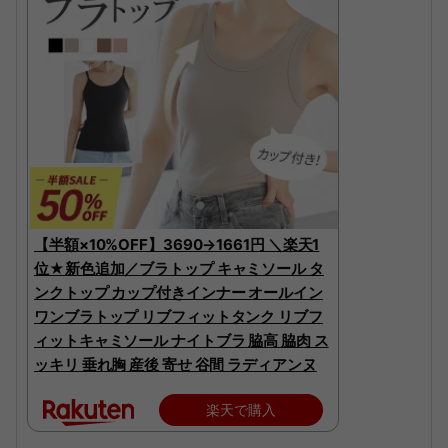
【半額×10%OFF】3690→1661円 ＼楽天1
位★新色追加／ブラトップ キャミソール タ
ンクトップ カップ付きインナー オールイン
ワンブラトップ リブフィットタンク リブフ
ィットキャミソール ナイトブラ 脇高 脇肉 ス
ッキリ 垂れ胸 産後 寄せ 谷間 ラディアンヌ
楽天で購入