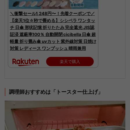
＼衝撃セール1,248円〜！先着クーポンで／
【楽天1位☆秒で畳める】シシベラ ワンタッ
チ 日傘 形状記憶 折りたたみ 完全遮光 JIS認
証済 遮蔽率100％ 自動開閉 cicibella 日傘 超
軽量 折り畳み傘 uvカット 紫外線対策 日焼け
対策 レディース ワンプッシュ 晴雨兼用
楽天で購入
調理師おすすめは「トースター仕上げ」