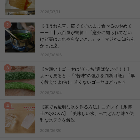
2026/07/11
【ほうれん草、茹でてそのまま食べるのやめて
ーー！】八百屋が警笛！「意外に知られてない
けど実はこれやらないと…」→「マジか…知らん
かった泣」
2026/08/06
【お願い！ゴーヤは"そっち"選ばないで！！】
よ〜く見ると…「"苦味"の強さを判断可能」「早
く教えてよ(泣)」苦くないゴーヤはどっち？
2026/08/04
【家でも透明な氷を作る方法】ニチレイ【氷博
士の氷Q＆A】「美味しい氷」ってどんな味？便
利な氷テクを解説
2026/06/20