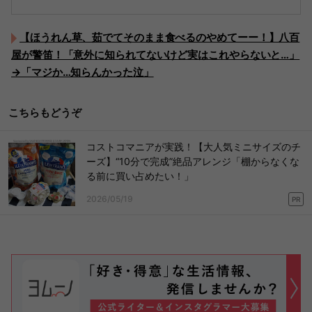
【ほうれん草、茹でてそのまま食べるのやめてーー！】八百
屋が警笛！「意外に知られてないけど実はこれやらないと…」
→「マジか…知らんかった泣」
こちらもどうぞ
コストコマニアが実践！【大人気ミニサイズのチ
ーズ】“10分で完成”絶品アレンジ「棚からなくな
る前に買い占めたい！」
2026/05/19
PR