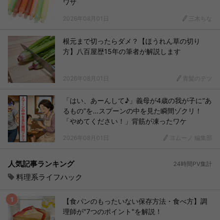
ワザ
2026年08月01日
三木ちな
根元まで切ったらダメ？【ほうれん草の切り
方】八百屋歴15年の筆者が解説します
2026年08月01日
青髪のテツ
「はい、あーんして♪」義母が4歳の我が子に“あ
るもの”を…スプーンの中を見た瞬間ゾクリ！
「やめてください！」背筋が凍ったワケ
2026年08月01日
ヨムーノ 編集部
人気記事ランキング
24時間PV集計
料理系ライフハック
【食パンのもったいない保存方法・食べ方】調
理師が"7つのポイント"を解説！