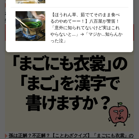
【弟溺愛の両親に高級ホテルの予約は“家族だけ”と言われる
が！？】実話をもとにした、恋愛漫画やスカッとストーリー
【ほうれん草、茹でてそのまま食べ
特集
るのやめてーー！】八百屋が警笛！
「意外に知られてないけど実はこれ
やらないと…」→「マジか…知らんか
った泣」
孫は正解？不正解？【ことわざクイズ】「まごにも衣裳」の