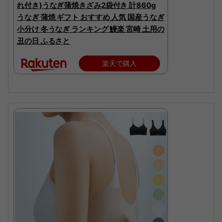
れ付き)うなぎ蒲焼きざみ2袋付き 計860g
うなぎ 蒲焼 ギフト おすすめ 人気 国産うなぎ
小分け 冬うなぎ ランキング 鰻楽 宮崎 土用の
丑の日 ふるさと
楽天で購入