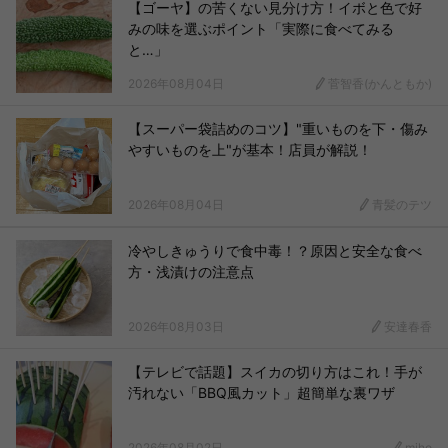
【ゴーヤ】の苦くない見分け方！イボと色で好
みの味を選ぶポイント「実際に食べてみる
と…」
2026年08月04日
菅智香(かんともか)
【スーパー袋詰めのコツ】"重いものを下・傷み
やすいものを上"が基本！店員が解説！
2026年08月04日
青髪のテツ
冷やしきゅうりで食中毒！？原因と安全な食べ
方・浅漬けの注意点
2026年08月03日
安達春香
【テレビで話題】スイカの切り方はこれ！手が
汚れない「BBQ風カット」超簡単な裏ワザ
2026年08月02日
miho