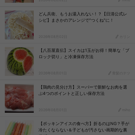
どん兵衛、もうお湯入れない！？【日清公式レ
シピ】まさかのアレンジで"つくね"に！
2026年08月02日
カリン
【八百屋直伝】スイカは1玉がお得！簡単な「ブ
ロック切り」と冷凍保存方法
2026年08月01日
青髪のテツ
【鶏肉の見分け方】スーパーで新鮮なお肉を選
ぶ4つのポイントと正しい保存方法
2026年08月01日
miho
【ポッキンアイスの食べ方】折るのはNG？手が
冷たくならない＆子どもが汚さない画期的な裏