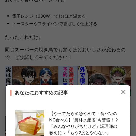
電子レンジ（600W）で1分ほど温める
トースターやフライパンで香ばしく仕上げる
たったこれだけ。
同じスーパーの焼き鳥でも驚くほどおいしさが変わるの
で、ぜひ試してみてください！
あなたにおすすめの記事
【やってたら至急やめて！食パンの
NG食べ方】"農林水産省"も警笛！？
「みんなやりがちだけど」調理師の
教えに→「もう2度とやらない」