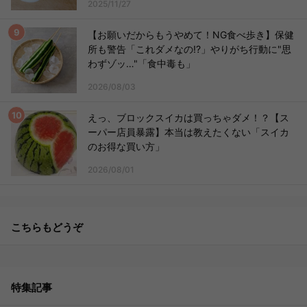
2025/11/27
【お願いだからもうやめて！NG食べ歩き】保健
所も警告「これダメなの!?」やりがち行動に"思
わずゾッ…"「食中毒も」
2026/08/03
えっ、ブロックスイカは買っちゃダメ！？【ス
ーパー店員暴露】本当は教えたくない「スイカ
のお得な買い方」
2026/08/01
こちらもどうぞ
特集記事