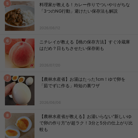
料理家が教える！カレー作りでついやりがちな
「3つのNG行動」避けたい保存法も解説
2026/06/12
ニチレイが教える【桃の保存方法】すぐ冷蔵庫
はだめ？日もちさせたい保存術も
2026/07/20
【農林水産省】お湯はたった1cm！ゆで卵を
「茹でずに作る」時短の裏ワザ
2026/06/06
【農林水産省が教える】お湯いらない“新しいゆ
で卵の作り方”が超ラク！3分と5分の仕上がり比
較も