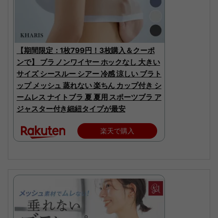
【期間限定：1枚799円！3枚購入＆クーポ
ンで】 ブラ ノンワイヤー ホックなし 大きい
サイズ シースルー シアー 冷感 涼しい ブラト
ップ メッシュ 蒸れない 楽ちん カップ付き シ
ームレス ナイトブラ 夏 夏用 スポーツブラ ア
ジャスター付き細紐タイプが最安
楽天で購入