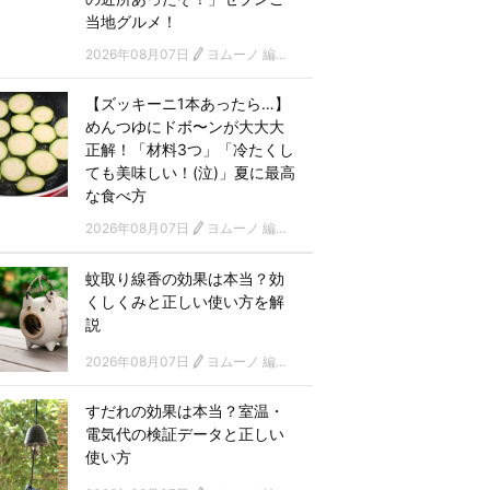
当地グルメ！
2026年08月07日
ヨムーノ 編集部
【ズッキーニ1本あったら…】
めんつゆにドボ〜ンが大大大
正解！「材料3つ」「冷たくし
ても美味しい！(泣)」夏に最高
な食べ方
2026年08月07日
ヨムーノ 編集部
蚊取り線香の効果は本当？効
くしくみと正しい使い方を解
説
2026年08月07日
ヨムーノ 編集部
すだれの効果は本当？室温・
電気代の検証データと正しい
使い方