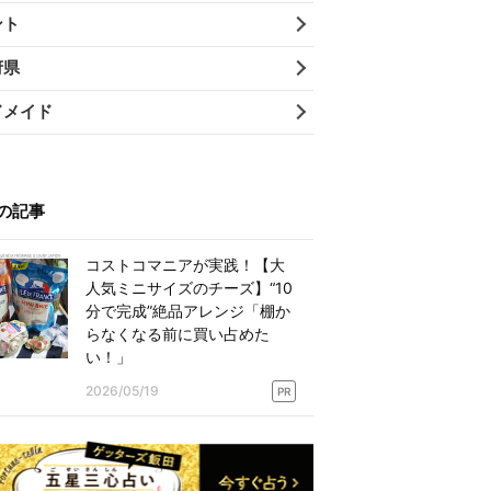
ント
府県
ドメイド
の記事
コストコマニアが実践！【大
人気ミニサイズのチーズ】“10
分で完成”絶品アレンジ「棚か
らなくなる前に買い占めた
い！」
2026/05/19
PR