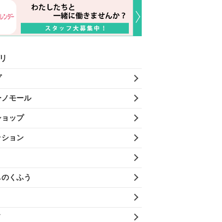
リ
プ
ーノモール
ショップ
ッション
しのくふう
メ