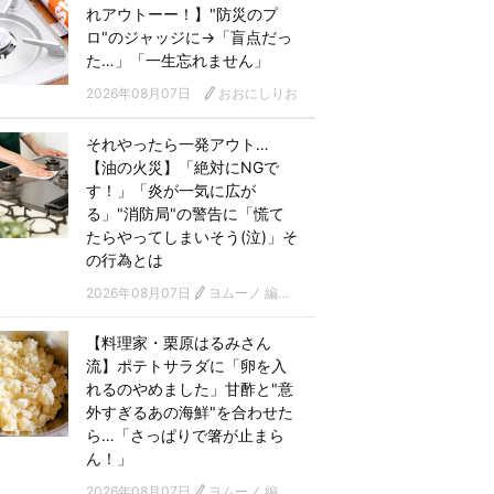
れアウトーー！】"防災のプ
ロ"のジャッジに→「盲点だっ
た…」「一生忘れません」
2026年08月07日
おおにしりお
それやったら一発アウト…
【油の火災】「絶対にNGで
す！」「炎が一気に広が
る」"消防局"の警告に「慌て
たらやってしまいそう(泣)」そ
の行為とは
2026年08月07日
ヨムーノ 編集部
【料理家・栗原はるみさん
流】ポテトサラダに「卵を入
れるのやめました」甘酢と"意
外すぎるあの海鮮"を合わせた
ら…「さっぱりで箸が止まら
ん！」
2026年08月07日
ヨムーノ 編集部