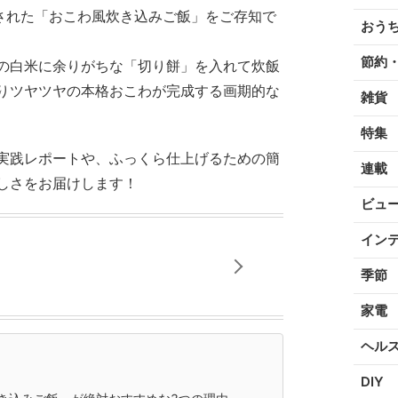
介された「おこわ風炊き込みご飯」をご存知で
おう
節約
の白米に余りがちな「切り餅」を入れて炊飯
りツヤツヤの本格おこわが完成する画期的な
雑貨
特集
実践レポートや、ふっくら仕上げるための簡
連載
しさをお届けします！
ビュ
イン
季節
家電
ヘル
DIY