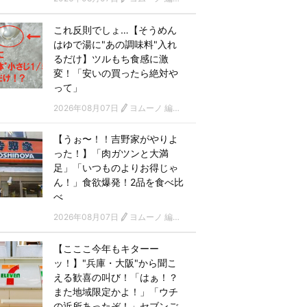
これ反則でしょ…【そうめん
はゆで湯に"あの調味料"入れ
るだけ】ツルもち食感に激
変！「安いの買ったら絶対や
って」
2026年08月07日
ヨムーノ 編集部
【うぉ〜！！吉野家がやりよ
った！】「肉ガツンと大満
足」「いつものよりお得じゃ
ん！」食欲爆発！2品を食べ比
べ
2026年08月07日
ヨムーノ 編集部
【こここ今年もキターー
ッ！】"兵庫・大阪"から聞こ
える歓喜の叫び！「はぁ！？
また地域限定かよ！」「ウチ
の近所あったぞ！」セブンご