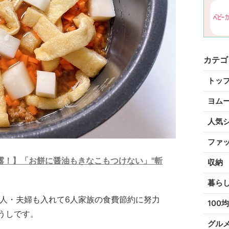
カテゴ
トッ
ヨム
人気
ファ
露！】「お餅に醤油もきなこもつけない」"斬
収納
暮ら
2人・夫婦も入れて6人家族の食費節約に努力
100均
うしです。
グル