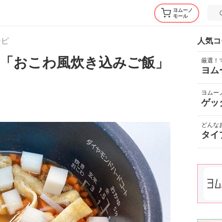
ヨムーノ
モール
シピ
人気コ
「おこわ風炊き込みご飯」
厳選！
ヨム
ヨムー
ゲッ
どんな
タイ