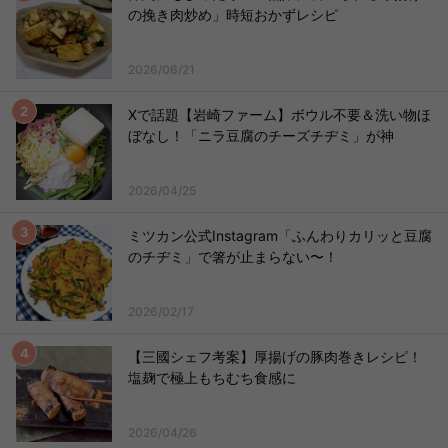
の挽き肉炒め」時短おかずレシピ
2026/06/21
Xで話題【岩崎ファーム】ボウル不要＆洗い物ほ
ぼなし！「ニラ豆腐のチーズチヂミ」が神
2026/04/25
ミツカン公式Instagram「ふんわりカリッと豆腐
のチヂミ」で箸が止まらない〜！
2026/02/17
【三國シェフ考案】厚揚げの豚肉巻きレシピ！
塩麹で極上もちむち食感に
2026/04/26