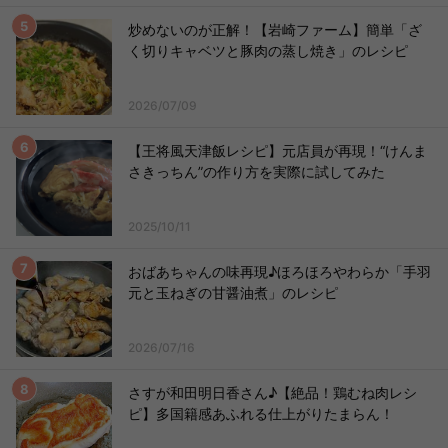
炒めないのが正解！【岩崎ファーム】簡単「ざ
く切りキャベツと豚肉の蒸し焼き」のレシピ
2026/07/09
【王将風天津飯レシピ】元店員が再現！“けんま
さきっちん”の作り方を実際に試してみた
2025/10/11
おばあちゃんの味再現♪ほろほろやわらか「手羽
元と玉ねぎの甘醤油煮」のレシピ
2026/07/16
さすが和田明日香さん♪【絶品！鶏むね肉レシ
ピ】多国籍感あふれる仕上がりたまらん！