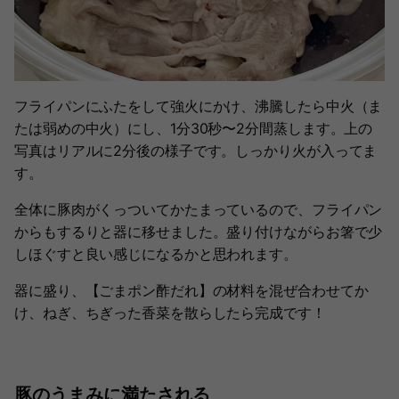
フライパンにふたをして強火にかけ、沸騰したら中火（ま
たは弱めの中火）にし、1分30秒〜2分間蒸します。上の
写真はリアルに2分後の様子です。しっかり火が入ってま
す。
全体に豚肉がくっついてかたまっているので、フライパン
からもするりと器に移せました。盛り付けながらお箸で少
しほぐすと良い感じになるかと思われます。
器に盛り、【ごまポン酢だれ】の材料を混ぜ合わせてか
け、ねぎ、ちぎった香菜を散らしたら完成です！
豚のうまみに満たされる