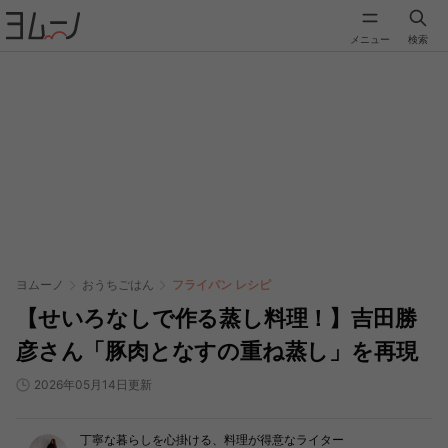
メニュー
検索
ヨムーノ
おうちごはん
フライパン レシピ
【せいろなしで作る蒸し料理！】吉田勝
彦さん「豚肉となすの重ね蒸し」を再現
2026年05月14日更新
丁寧な暮らしを心掛ける、料理が得意なライター