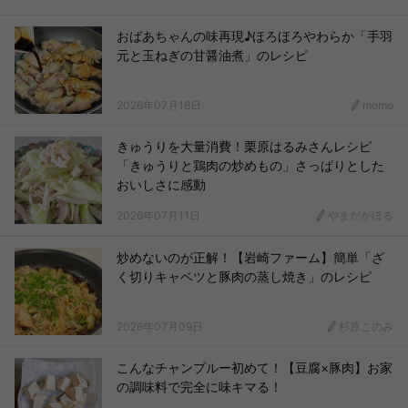
おばあちゃんの味再現♪ほろほろやわらか「手羽
元と玉ねぎの甘醤油煮」のレシピ
2026年07月16日
momo
きゅうりを大量消費！栗原はるみさんレシピ
「きゅうりと鶏肉の炒めもの」さっぱりとした
おいしさに感動
2026年07月11日
やまだかほる
炒めないのが正解！【岩崎ファーム】簡単「ざ
く切りキャベツと豚肉の蒸し焼き」のレシピ
2026年07月09日
杉原このみ
こんなチャンプルー初めて！【豆腐×豚肉】お家
の調味料で完全に味キマる！