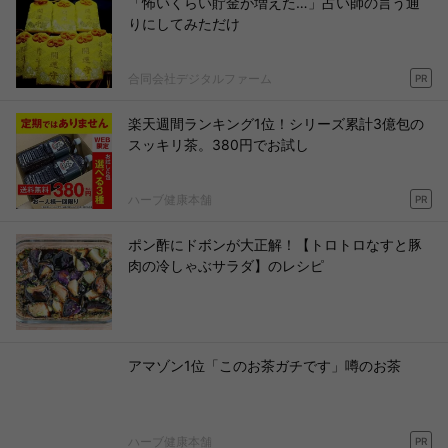
「怖いくらい貯金が増えた…」占い師の言う通
りにしてみただけ
合同会社デジタルファーム
PR
楽天週間ランキング1位！シリーズ累計3億包の
スッキリ茶。380円でお試し
ハーブ健康本舗
PR
ポン酢にドボンが大正解！【トロトロなすと豚
肉の冷しゃぶサラダ】のレシピ
アマゾン1位「このお茶ガチです」噂のお茶
ハーブ健康本舗
PR