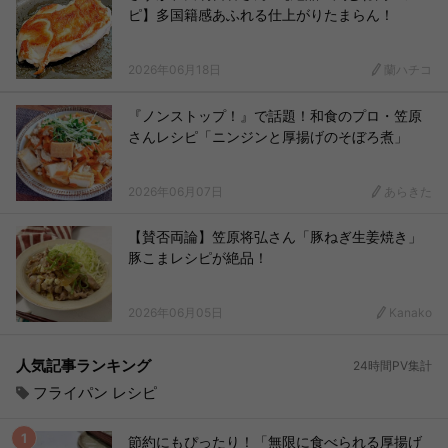
ピ】多国籍感あふれる仕上がりたまらん！
2026年06月18日
蘭ハチコ
『ノンストップ！』で話題！和食のプロ・笠原
さんレシピ「ニンジンと厚揚げのそぼろ煮」
2026年06月07日
あらきた
【賛否両論】笠原将弘さん「豚ねぎ生姜焼き」
豚こまレシピが絶品！
2026年06月05日
Kanako
人気記事ランキング
24時間PV集計
フライパン レシピ
節約にもぴったり！「無限に食べられる厚揚げ