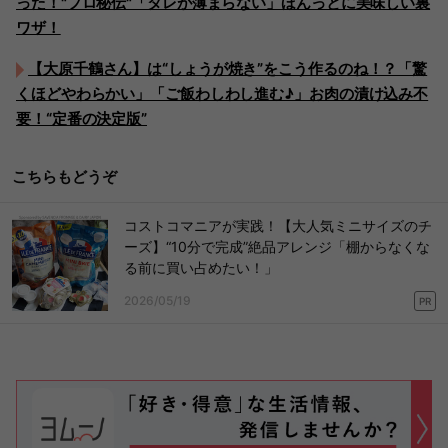
った！"プロ秘伝"「タレが薄まらない」ほんっとに美味しい裏
ワザ！
【大原千鶴さん】は“しょうが焼き”をこう作るのね！？「驚
くほどやわらかい」「ご飯わしわし進む♪」お肉の漬け込み不
要！“定番の決定版”
こちらもどうぞ
コストコマニアが実践！【大人気ミニサイズのチ
ーズ】“10分で完成”絶品アレンジ「棚からなくな
る前に買い占めたい！」
2026/05/19
PR