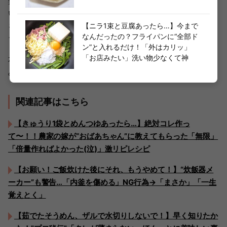
難しいことのない、簡単な作り方も素晴らしくありがた
い。疲れた日でもこれなら作れる気がします。こういうの
を食べると、香味野菜が常にあるようにしておきたい気持
【ニラ1束と豆腐あったら…】今まで
なんだったの？フライパンに“全部ド
ちでいっぱいになりますねー。
ン”と入れるだけ！「外はカリッ」
「お店みたい」洗い物少なくて神
本当におすすめの一品でした。皆様もぜひ、ぜひ、作って
みてくださいね。
関連記事はこちら
【きゅうり1袋とめんつゆあったら…】絶対コレ作っ
て〜！！農家の嫁が“おばあちゃん”に教えてもらった「無限」
「倍量作ればよかった(泣)」激リピレシピ
【お願い！ご飯炊けた後にそれ、もうやめて！】“炊飯器メ
ーカー”も警告…「内釜を傷める」NG行為→「まさか」「一生
覚えとく」
【茹でたそうめん、ザルで水切りしないで！】早く知りたか