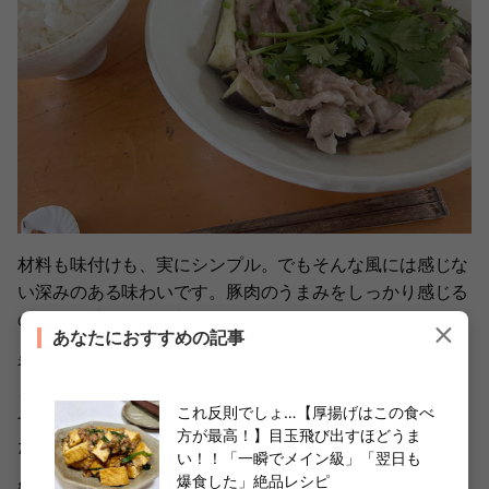
材料も味付けも、実にシンプル。でもそんな風には感じな
い深みのある味わいです。豚肉のうまみをしっかり感じる
のは、余計なものが入っていないからでしょうか。
あなたにおすすめの記事
香菜やねぎなどの香味野菜のパンチが効いていて、ごま油
とポン酢というのも、この料理にはこれ以上ない組み合わ
これ反則でしょ…【厚揚げはこの食べ
せ。ひと口ひと口、幸せな気持ちになるご飯となりまし
方が最高！】目玉飛び出すほどうま
た。
い！！「一瞬でメイン級」「翌日も
爆食した」絶品レシピ