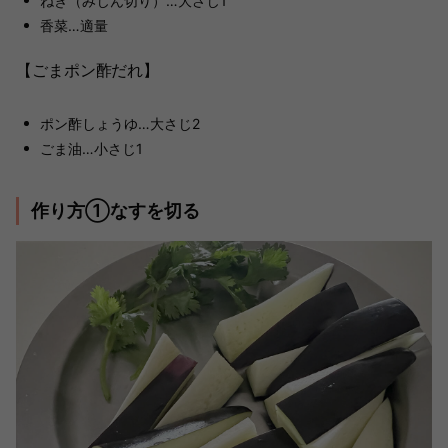
ねぎ（みじん切り）…大さじ1
香菜…適量
【ごまポン酢だれ】
ポン酢しょうゆ…大さじ2
ごま油…小さじ1
作り方①なすを切る