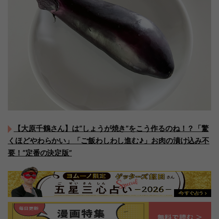
【大原千鶴さん】は“しょうが焼き”をこう作るのね！？「驚
くほどやわらかい」「ご飯わしわし進む♪」お肉の漬け込み不
要！“定番の決定版”