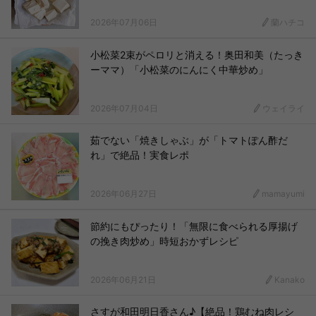
2026年07月06日
蘭ハチコ
小松菜2束がペロリと消える！奥田和美（たっき
ーママ）「小松菜のにんにく中華炒め」
2026年07月04日
ウェイライ
茹でない「焼きしゃぶ」が「トマトぽん酢だ
れ」で絶品！実食レポ
2026年06月27日
mamayumi
節約にもぴったり！「無限に食べられる厚揚げ
の挽き肉炒め」時短おかずレシピ
2026年06月21日
Kanako
さすが和田明日香さん♪【絶品！鶏むね肉レシ