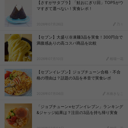
【さすがサタプラ】「鮭おにぎり回」TOP5がウ
マすぎて選べない！実食レポ！
2026年07月26日
乃々
【セブン】大盛り冷凍麺3品を実食！300円台で
満腹感ありの高コスパ商品を比較
2026年07月10日
相場一花
【セブンイレブン】ジョブチューン合格・不合
格の理由は？話題の3品を本音で実食レポ
2026年07月06日
木南きなこ
「ジョブチューン×セブンイレブン」ランキング
&ジャッジ結果は？注目の3品を持ち帰り実食