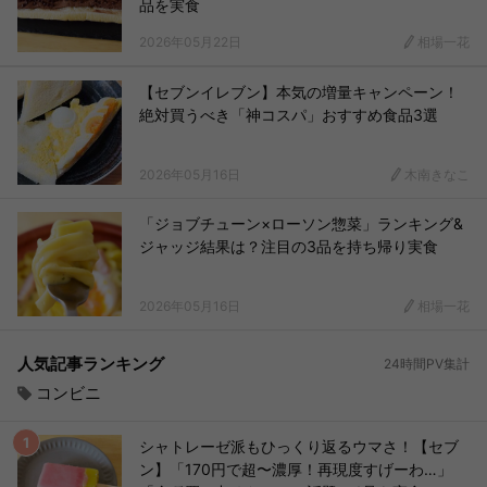
品を実食
2026年05月22日
相場一花
【セブンイレブン】本気の増量キャンペーン！
絶対買うべき「神コスパ」おすすめ食品3選
2026年05月16日
木南きなこ
「ジョブチューン×ローソン惣菜」ランキング&
ジャッジ結果は？注目の3品を持ち帰り実食
2026年05月16日
相場一花
人気記事ランキング
24時間PV集計
コンビニ
シャトレーゼ派もひっくり返るウマさ！【セブ
ン】「170円で超〜濃厚！再現度すげーわ…」