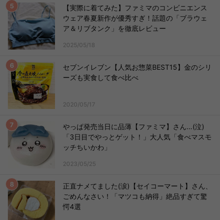
【実際に着てみた】ファミマのコンビニエンス
ウェア春夏新作が優秀すぎ！話題の「ブラウェ
ア＆リブタンク」を徹底レビュー
2025/05/18
セブンイレブン【人気お惣菜BEST15】金のシリ
ーズも実食して食べ比べ
2020/05/17
やっぱ発売当日に品薄【ファミマ】さん…(泣)
「3日目でやっとゲット！」大人気「食べマスモ
ッチちいかわ」
2023/05/25
正直ナメてました(涙)【セイコーマート】さん、
ごめんなさい！「マツコも納得」絶品すぎて驚
愕4選