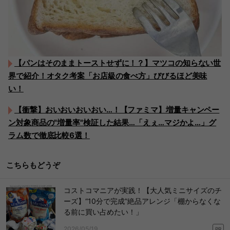
【パンはそのままトーストせずに！？】マツコの知らない世
界で紹介！オタク考案「お店級の食べ方」びびるほど美味
い！
【衝撃】おいおいおいおい…！【ファミマ】増量キャンペー
ン対象商品の"増量率"検証した結果…「えぇ…マジかよ…」グ
ラム数で徹底比較6選！
こちらもどうぞ
コストコマニアが実践！【大人気ミニサイズのチ
ーズ】“10分で完成”絶品アレンジ「棚からなくな
る前に買い占めたい！」
2026/05/19
PR