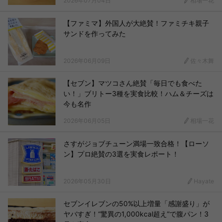
2026年07月04日
相場一花
【ファミマ】外国人が大絶賛！ファミチキ親子
サンドを作ってみた
2026年06月09日
佐々木舞
【セブン】マツコさん絶賛「毎日でも食べた
い！」ブリトー3種を実食比較！ハム＆チーズは
今も名作
2026年06月05日
相場一花
さすがジョブチューン満場一致合格！【ローソ
ン】プロ絶賛の3選を実食レポート！
2026年05月30日
Hayate
セブンイレブンの50%以上増量「感謝盛り」が
ヤバすぎ！“驚異の1,000kcal超え”で腹パン！3