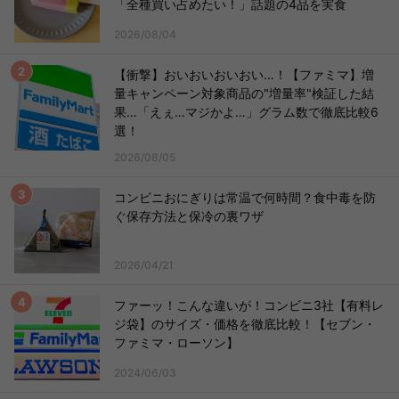
「全種買い占めたい！」話題の4品を実食
2026/08/04
【衝撃】おいおいおいおい…！【ファミマ】増
量キャンペーン対象商品の"増量率"検証した結
果…「えぇ…マジかよ…」グラム数で徹底比較6
選！
2026/08/05
コンビニおにぎりは常温で何時間？食中毒を防
ぐ保存方法と保冷の裏ワザ
2026/04/21
ファーッ！こんな違いが！コンビニ3社【有料レ
ジ袋】のサイズ・価格を徹底比較！【セブン・
ファミマ・ローソン】
2024/06/03