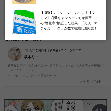
【セブン・ローソン・ファミマ横断】気になる今週の
話題スイーツ更新中
【衝撃】おいおいおいおい…！【ファ
ミマ】増量キャンペーン対象商品
の"増量率"検証した結果…「えぇ…マ
コンビニまとめはこちら
ジかよ…」グラム数で徹底比較6選！
この記事を書いた人
コンビニに週5通う新商品×スイーツマニア
坂本リエ
新商品とスイーツが好きなwebライター。コンビニ・カルディを毎週パ
トロールしています。
コンビニ
カルディ
業務スーパー
ライター詳細へ