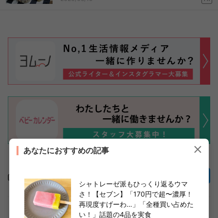
あなたにおすすめの記事
この記事をシェア
シャトレーゼ派もひっくり返るウマ
さ！【セブン】「170円で超〜濃厚！
再現度すげーわ…」「全種買い占めた
い！」話題の4品を実食