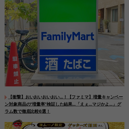
【衝撃】おいおいおいおい…！【ファミマ】増量キャンペー
ン対象商品の"増量率"検証した結果…「えぇ…マジかよ…」グ
ラム数で徹底比較6選！