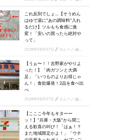
これ反則でしょ…【そうめん
はゆで湯に"あの調味料"入れ
るだけ】ツルもち食感に激
変！「安いの買ったら絶対や
って」
2026年08月07日
ヨムーノ 編集部
【うぉ〜！！吉野家がやりよ
った！】「肉ガツンと大満
足」「いつものよりお得じゃ
ん！」食欲爆発！2品を食べ比
べ
2026年08月07日
ヨムーノ 編集部
【こここ今年もキターー
ッ！】"兵庫・大阪"から聞こ
える歓喜の叫び！「はぁ！？
また地域限定かよ！」「ウチ
の近所あったぞ！」セブンご