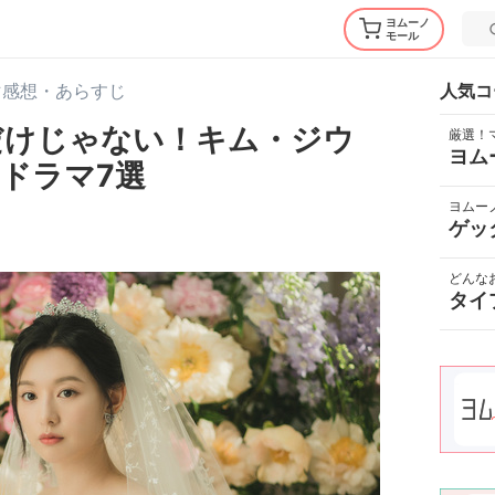
ヨムーノ
モール
マ感想・あらすじ
人気コ
王』だけじゃない！キム・ジウ
厳選！
ヨム
ドラマ7選
ヨムー
ゲッ
どんな
タイ