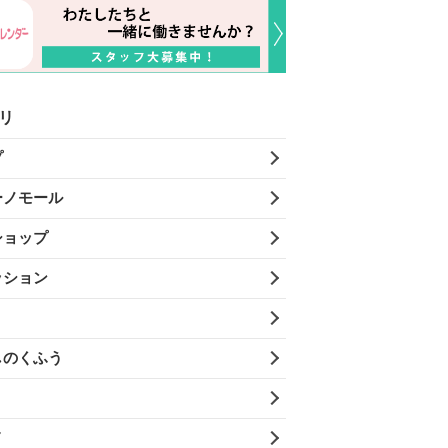
リ
プ
ーノモール
ショップ
ッション
しのくふう
メ