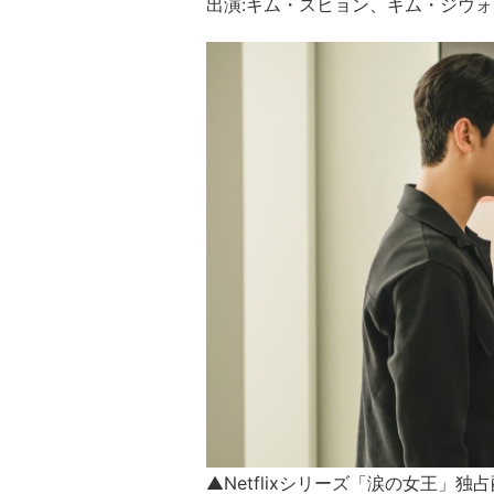
出 演 :キム・スヒョン 、キム・ジウ
▲Netflixシリーズ「涙の女王」独