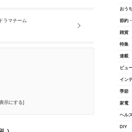
おう
国ドラマチーム
節約
雑貨
特集
連載
ビュ
イン
季節
全表示にする]
家電
ヘル
DIY
원 ）