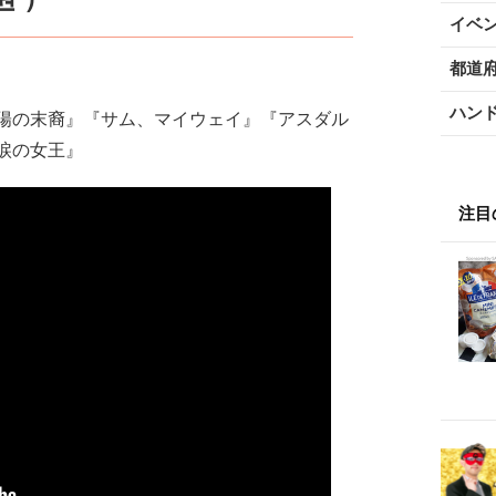
イベ
都道
ハン
陽の末裔』『サム、マイウェイ』『アスダル
涙の女王』
注目