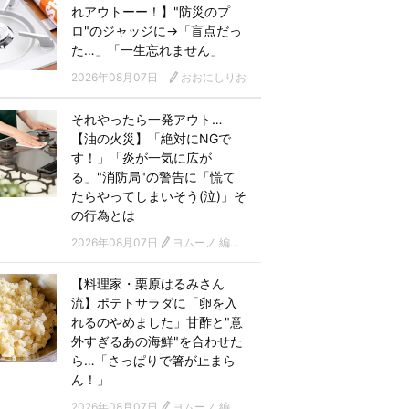
れアウトーー！】"防災のプ
ロ"のジャッジに→「盲点だっ
た…」「一生忘れません」
2026年08月07日
おおにしりお
それやったら一発アウト…
【油の火災】「絶対にNGで
す！」「炎が一気に広が
る」"消防局"の警告に「慌て
たらやってしまいそう(泣)」そ
の行為とは
2026年08月07日
ヨムーノ 編集部
【料理家・栗原はるみさん
流】ポテトサラダに「卵を入
れるのやめました」甘酢と"意
外すぎるあの海鮮"を合わせた
ら…「さっぱりで箸が止まら
ん！」
2026年08月07日
ヨムーノ 編集部