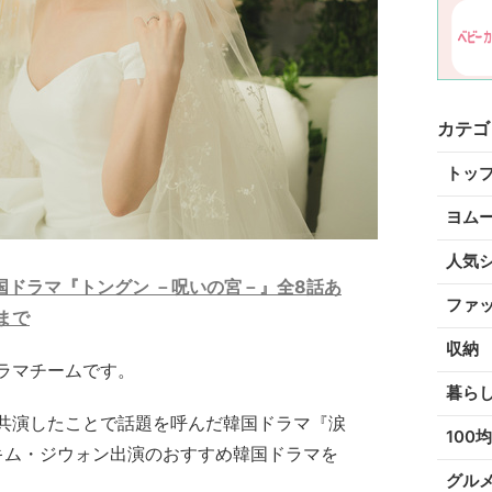
カテゴ
トッ
ヨム
人気
国ドラマ『トングン －呪いの宮－』全8話あ
ファ
まで
収納
ラマチームです。
暮ら
共演したことで話題を呼んだ韓国ドラマ『涙
100均
の キム・ジウォン出演のおすすめ韓国ドラマを
グル