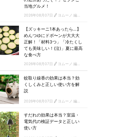
当地グルメ！
2026年08月07日
ヨムーノ 編集部
【ズッキーニ1本あったら…】
めんつゆにドボ〜ンが大大大
正解！「材料3つ」「冷たくし
ても美味しい！(泣)」夏に最高
な食べ方
2026年08月07日
ヨムーノ 編集部
蚊取り線香の効果は本当？効
くしくみと正しい使い方を解
説
2026年08月07日
ヨムーノ 編集部
すだれの効果は本当？室温・
電気代の検証データと正しい
使い方