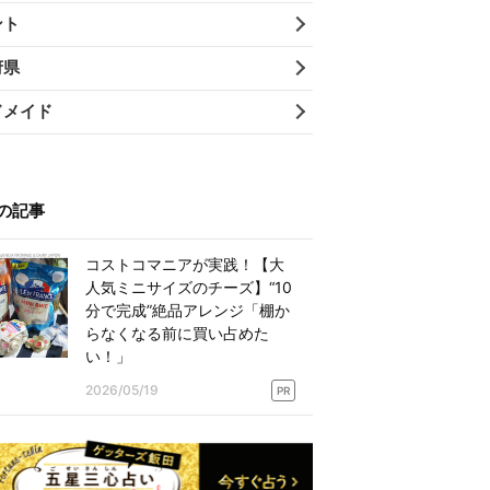
ント
府県
ドメイド
の記事
コストコマニアが実践！【大
人気ミニサイズのチーズ】“10
分で完成”絶品アレンジ「棚か
らなくなる前に買い占めた
い！」
2026/05/19
PR