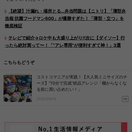
【絶望】汁漏れ・場所とる…弁当問題は【ニトリ】「薄型弁
当箱 抗菌フードマン600」が優勝すぎた！「薄型・立つ」を
徹底検証
テレビで紹介→ロケ中も大盛り上がり!!次に【ダイソー】行
ったら絶対買って〜！「"アレ専用"が便利すぎて神！」3選
こちらもどうぞ
コストコマニアが実践！【大人気ミニサイズのチ
ーズ】“10分で完成”絶品アレンジ「棚からなくな
る前に買い占めたい！」
2026/05/19
PR