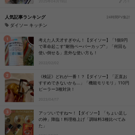
2025年04月19日
乃々
人気記事ランキング
24時間PV集計
ダイソー キッチン
考えた人天才すぎやん！【ダイソー】「1個9円
で革命起こす"耐熱ペーパーカップ"」「何回も
使い倒せる」意外な使い方も！
2022/02/02
《検証》どれが一番！？【ダイソー】「正直お
すすめできないかも…」「機能モリモリ」110円
ピーラー3種対決！
2023/04/17
アッツいですね〜！【ダイソー】「ちょい足し
の神」降臨！料理格上げ「調味料3種比べてみ
た」