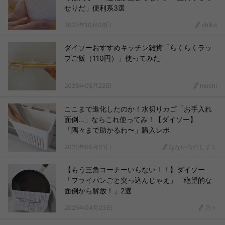
せりだ」便利系3選
2025年10月08日
chiko
ダイソーおすすめキッチン雑貨「らくらくラッ
プご飯（110円）」使ってみた
2025年05月22日
mochi
ここまで進化したのか！水切りカゴ「お手入れ
面倒…」ならこれ使ってみ！【ダイソー】
「隅々まで助かるわ〜」購入レポ
2025年05月01日
なないろのしずく
【もう三角コーナーいらない！！】ダイソー
「フライパンごと突っ込んじゃえ」「絶望的な
面倒から解放！」2選
2025年04月23日
乃々