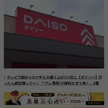
テレビで紹介→ロケ中も大盛り上がり!!次に【ダイソー】行
ったら絶対買って〜！「"アレ専用"が便利すぎて神！」3選