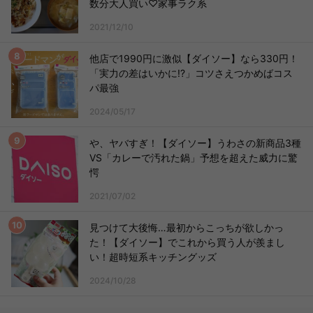
数分大人買い♡家事ラク系
2021/12/10
他店で1990円に激似【ダイソー】なら330円！
「実力の差はいかに!?」コツさえつかめばコス
パ最強
2024/05/17
や、ヤバすぎ！【ダイソー】うわさの新商品3種
VS「カレーで汚れた鍋」予想を超えた威力に驚
愕
2021/07/02
見つけて大後悔…最初からこっちが欲しかっ
た！【ダイソー】でこれから買う人が羨まし
い！超時短系キッチングッズ
2024/10/28