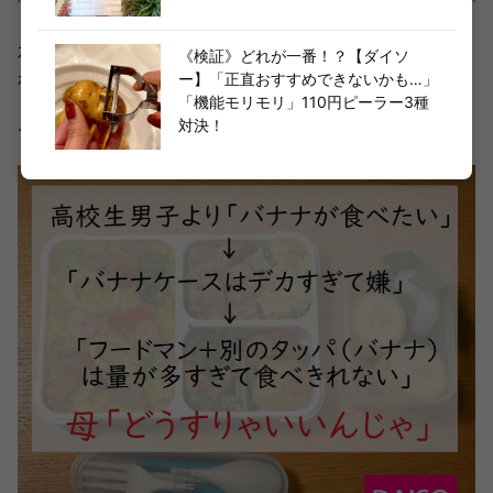
水気が漏れてしまうならば、汁気がない状態のお弁当を作
《検証》どれが一番！？【ダイソ
れば解決です(笑)。実は我が家は高校生男子のお弁当に
ー】「正直おすすめできないかも…」
「機能モリモリ」110円ピーラー3種
「バナナの持って行き方」という小さな小さな悩みを抱え
対決！
ていました。