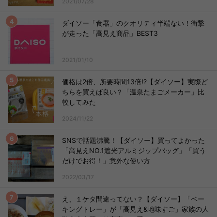
2021/07/28
ダイソー「食器」のクオリティ半端ない！衝撃
が走った「高見え商品」BEST3
2021/01/10
価格は2倍、所要時間13倍!?【ダイソー】実際ど
ちらを買えば良い？「温泉たまごメーカー」比
較してみた
2024/11/22
SNSで話題沸騰！【ダイソー】買ってよかった
「高見えNO.1遮光アルミジップバッグ」「買う
だけでお得！」意外な使い方
2022/03/17
え、１ケタ間違ってない？【ダイソー】「ベー
キングトレー」が「高見え&地味すご」家族の人