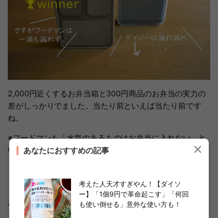
2,000円近くするお弁当箱と300円商品のお弁当の実力の
差がしっかりでました。当たり前といえば当たり前です
ね。
※フードマンも「水気のあるものはお弁当に入れない」と
いう注意書きがあるので、できるだけ水気を切って詰めて
あなたにおすすめの記事
くださいね。
考えた人天才すぎやん！【ダイソ
ー】「1個9円で革命起こす」「何回
も使い倒せる」意外な使い方も！
でもダイソーは汁気がなければ使いやすい！