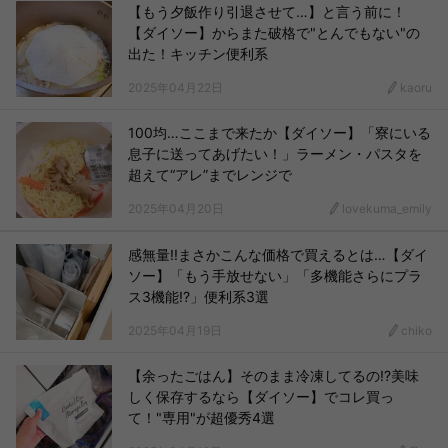
【もう夕飯作り引退させて…】と言う前に！
【ダイソー】からまた破格で"とんでもない"の
出た！キッチン便利系
2025年04月22日
kaoru
100均…ここまで来たか【ダイソー】「寮にいる
息子に送ってあげたい！」ラーメン・パスタを
超えて“アレ”までレンジで
2025年04月20日
lovekuma_emily
感無量!!まさかこんな価格で買えるとは…【ダイ
ソー】「もう手放せない」「多機能さらにプラ
ス3機能!?」便利系3選
2025年04月19日
chiko
【余ったごはん】そのまま冷凍してるの!?美味
しく保存するなら【ダイソー】でコレ買っ
て！"専用"が超優秀4選