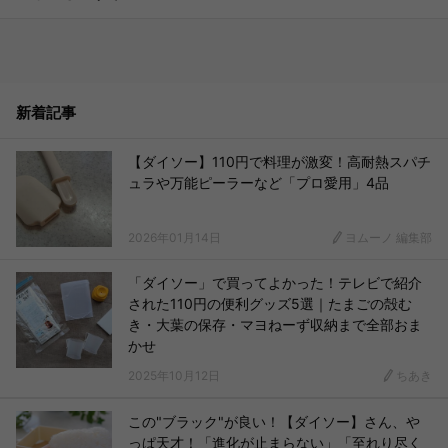
新着記事
【ダイソー】110円で料理が激変！高耐熱スパチ
ュラや万能ピーラーなど「プロ愛用」4品
2026年01月14日
ヨムーノ 編集部
「ダイソー」で買ってよかった！テレビで紹介
された110円の便利グッズ5選｜たまごの殻む
き・大葉の保存・マヨねーず収納まで全部おま
かせ
2025年10月12日
ちあき
この"ブラック"が良い！【ダイソー】さん、や
っぱ天才！「進化が止まらない」「至れり尽く