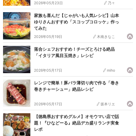
2026年05月23日
乃々
家族も喜んだ【じゃがいも人気レシピ】山本
ゆりさんおすすめ「スコップコロッケ」作っ
てみた
2026年05月19日
木南きなこ
落合シェフおすすめ！チーズとろける絶品
「イタリア風目玉焼き」レシピ
2026年05月17日
miho
レンジで簡単！豚バラ薄切り肉で作る「巻き
巻きチャーシュー」絶品レシピ
2026年05月17日
坂本リエ
【徳島県おすすめグルメ】オモウマい店で話
題！『ひなどーる』絶品デカ盛りランチ実食
レポ