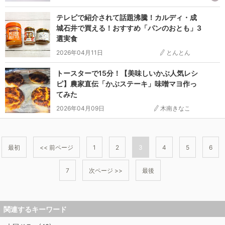
テレビで紹介されて話題沸騰！カルディ・成
城石井で買える！おすすめ「パンのおとも」3
選実食
2026年04月11日
とんとん
トースターで15分！【美味しいかぶ人気レシ
ピ】農家直伝「かぶステーキ」味噌マヨ作っ
てみた
2026年04月09日
木南きなこ
最初
<< 前ページ
1
2
3
4
5
6
7
次ページ >>
最後
関連するキーワード