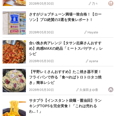
2026年05月30日
乃々
さすがジョブチューン満場一致合格！【ロー
ソン】プロ絶賛の3選を実食レポート！
2026年05月30日
Hayate
合い挽き肉アレンジ【タサン志麻さんおすす
め】肉感MAXの絶品「ミートスパゲティ」レ
シピ
2026年05月30日
ayana
【平野レミさんおすすめ】たこ焼き器不要！
フライパンで作る「食べればトロトロタコ焼
き」簡単レシピ
2026年05月30日
久保田まゆ香
サタプラ【インスタント袋麺・醤油回】ラン
キングTOP5を完全実食！「これは売れる
わ…！」