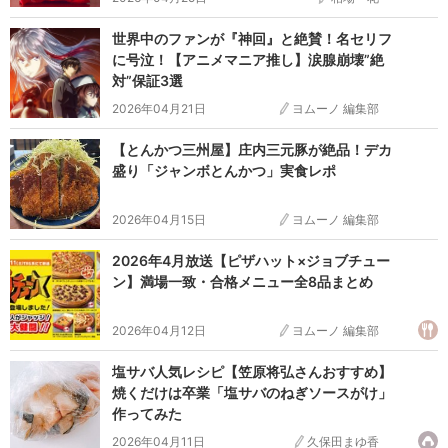
世界中のファンが『神回』と絶賛！名セリフ
に号泣！【アニメマニア推し】涙腺崩壊”絶
対”保証3選
2026年04月21日
ヨムーノ 編集部
【とんかつ三州屋】庄内三元豚が絶品！デカ
盛り「ジャンボとんかつ」実食レポ
2026年04月15日
ヨムーノ 編集部
2026年4月放送【ピザハット×ジョブチュー
ン】満場一致・合格メニュー全8品まとめ
2026年04月12日
ヨムーノ 編集部
塩サバ人気レシピ【笠原将弘さんおすすめ】
焼くだけは卒業「塩サバのねぎソースがけ」
作ってみた
2026年04月11日
久保田まゆ香