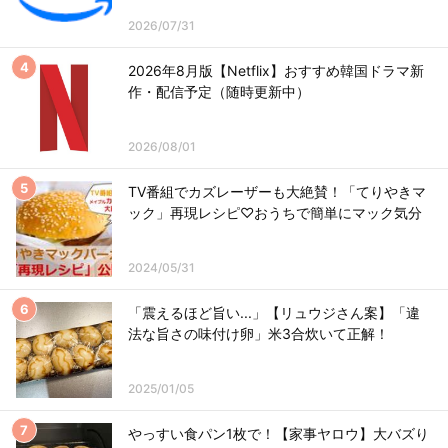
2026/07/31
2026年8月版【Netflix】おすすめ韓国ドラマ新
作・配信予定（随時更新中）
2026/08/01
TV番組でカズレーザーも大絶賛！「てりやきマ
ック」再現レシピ♡おうちで簡単にマック気分
2024/05/31
「震えるほど旨い...」【リュウジさん案】「違
法な旨さの味付け卵」米3合炊いて正解！
2025/01/05
やっすい食パン1枚で！【家事ヤロウ】大バズり