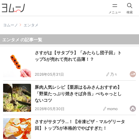
メニュー
検索
ヨムーノ
エンタメ
エンタメ の記事一覧
さすがは【サタプラ】「みたらし団子回」ト
ップ5が売れて売れて品薄！？
2026年05月31日
乃々
豚肉人気レシピ【栗原はるみさんおすすめ】
「野菜たっぷり焼きそば弁当」べちゃっとし
ないコツ
2026年05月30日
momo
さすがサタプラ…！【冷凍ピザ・マルゲリータ
回】トップ5が本格的でやばすぎた！