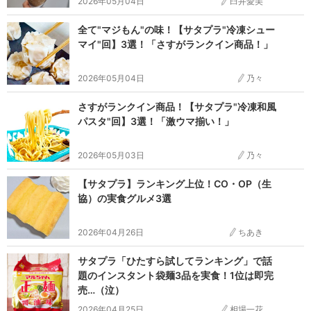
2026年05月04日
臼井愛美
全て"マジもん"の味！【サタプラ"冷凍シュー
マイ"回】3選！「さすがランクイン商品！」
2026年05月04日
乃々
さすがランクイン商品！【サタプラ"冷凍和風
パスタ"回】3選！「激ウマ揃い！」
2026年05月03日
乃々
【サタプラ】ランキング上位！CO・OP（生
協）の実食グルメ3選
2026年04月26日
ちあき
サタプラ「ひたすら試してランキング」で話
題のインスタント袋麺3品を実食！1位は即完
売…（泣）
2026年04月25日
相場一花