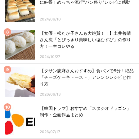
に納得！めっちゃ流行"パン祭り"レシピに感動
2024/06/10
【女優・松たか子さんも大絶賛！！】土井善晴
さん流「とびっきり美味しい塩むすび」の作り
方！一生コレやる
2024/10/27
【タサン志麻さんおすすめ】食パンで8分！絶品
「チーズケーキトースト」アレンジレシピと作
り方
2026/06/13
【韓国ドラマ】おすすめ「スタジオドラゴン」
制作・企画作品まとめ
2026/07/17