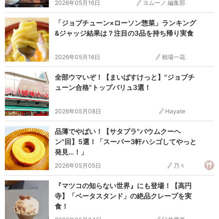
2026年05月16日
ヨムーノ 編集部
「ジョブチューン×ローソン惣菜」ランキング
&ジャッジ結果は？注目の3品を持ち帰り実食
2026年05月16日
相場一花
全部ウマいぞ！【まいばすけっと】"ジョブチ
ューン合格"トップバリュ3選！
2026年05月08日
Hayate
品薄でやばい！【サタプラ"バウムクーヘ
ン"回】5選！「スーパー3軒ハシゴしてやっと
発見…！」
2026年05月05日
乃々
『マツコの知らない世界』にも登場！【高円
寺】「ベータスタンド」の絶品クレープを実
食！