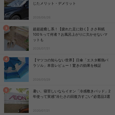
じたメリット・デメリット
2026/06/26
超超超癒し系！【疲れた足に効く】ささ和紙
100％って何者？お風呂上がりに欠かせないマ
ットも
2026/07/31
【マツコの知らない世界】日傘「エスタ断熱パ
ラソル」本音レビュー！驚きの効果を検証
2026/05/29
暑い、寝苦しいならイオン「冷感敷きパッド」2
年使って実感"冷たさの回復力すごい"必需品3選
2020/07/21