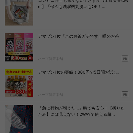
コンビニ弁当も傾かない！さすが【山崎実業tow
er】「保冷も洗濯機丸洗いもOK！...
アマゾン1位「このお茶ガチです」噂のお茶
ハーブ健康本舗
PR
アマゾン1位の実績！380円で5日間お試し。
ハーブ健康本舗
PR
「急に荷物が増えた…」時でも安心！【折りた
たみ】には見えない！2WAYで使える超...