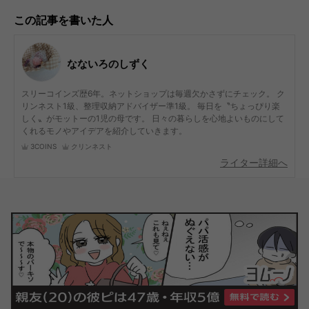
この記事を書いた人
なないろのしずく
スリーコインズ歴6年。ネットショップは毎週欠かさずにチェック。 ク
リンネスト1級、整理収納アドバイザー準1級。 毎日を〝ちょっぴり楽
しく〟がモットーの1児の母です。 日々の暮らしを心地よいものにして
くれるモノやアイデアを紹介していきます。
3COINS
クリンネスト
ライター詳細へ