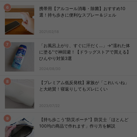
携帯用【アルコール消毒・除菌】おすすめ10
選！持ち歩きに便利なスプレー＆ジェル
2021/02/18
「お風呂上がり、すぐに汗だく…」→"濡れた体
に塗る"で神回避！【ドラッグストアで買える】
ひんやり対策3選
2024/08/30
【プレミアム低反発枕】家族が「これいいね」
と大絶賛！寝返りしてもズレにくい
2023/07/22
【持ち歩こう"防災ポーチ"】防災士「ほとんど
100均の商品で作れます」作り方を解説