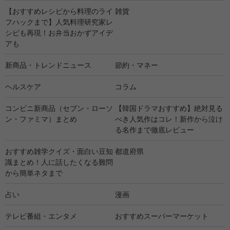
【おすすめレシピから料理のライ
雑貨
フハックまで】人気料理研究家レ
シピも再現！お弁当おかずアイデ
アも
新商品・トレンドニュース
節約・マネー
ヘルスケア
コラム
コンビニ新商品（セブン・ローソ
【韓国ドラマおすすめ】絶対見る
ン・ファミマ）まとめ
べき人気作はコレ！新作から泣け
る名作まで徹底レビュー
おすすめ雑学クイズ・面白い豆知
都道府県
識まとめ！人に話したくなる難問
から簡単ネタまで
占い
漫画
テレビ番組・エンタメ
おすすめスーパーマーケット