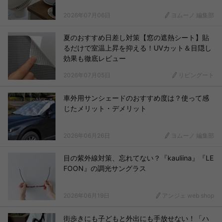
2026年07月06日
ヨムーノ 編集部
夏のおすすめ日差し対策【窓の遮熱シート】貼
るだけで室温上昇を抑える！UVカット＆目隠し
効果も徹底レビュー
2026年07月05日
リビングート
車外用サンシェードのおすすめ度は？使って感
じたメリット・デメリット
2026年06月26日
ヨムーノ 編集部
目の紫外線対策、忘れてない？『kauliina』『LE
FOON』の調光サングラス
2026年06月19日
アンジェ web shop
街歩きにも子どもと外出にも手放せない！「ハ