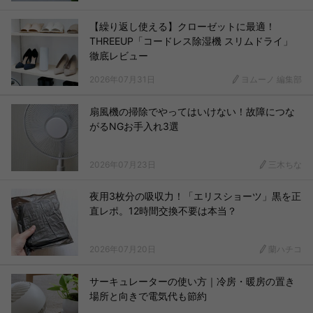
【繰り返し使える】クローゼットに最適！
THREEUP「コードレス除湿機 スリムドライ」
徹底レビュー
2026年07月31日
ヨムーノ 編集部
扇風機の掃除でやってはいけない！故障につな
がるNGお手入れ3選
2026年07月23日
三木ちな
夜用3枚分の吸収力！「エリスショーツ」黒を正
直レポ。12時間交換不要は本当？
2026年07月20日
蘭ハチコ
サーキュレーターの使い方｜冷房・暖房の置き
場所と向きで電気代も節約