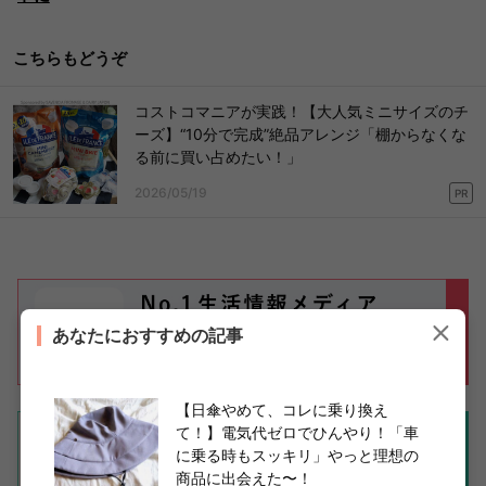
こちらもどうぞ
コストコマニアが実践！【大人気ミニサイズのチ
ーズ】“10分で完成”絶品アレンジ「棚からなくな
る前に買い占めたい！」
2026/05/19
PR
あなたにおすすめの記事
【日傘やめて、コレに乗り換え
て！】電気代ゼロでひんやり！「車
に乗る時もスッキリ」やっと理想の
商品に出会えた〜！